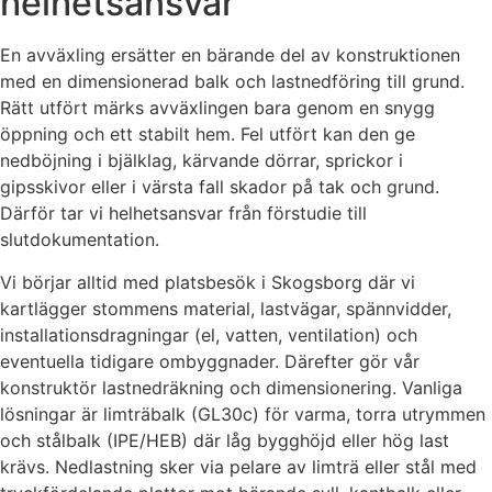
helhetsansvar
En avväxling ersätter en bärande del av konstruktionen
med en dimensionerad balk och lastnedföring till grund.
Rätt utfört märks avväxlingen bara genom en snygg
öppning och ett stabilt hem. Fel utfört kan den ge
nedböjning i bjälklag, kärvande dörrar, sprickor i
gipsskivor eller i värsta fall skador på tak och grund.
Därför tar vi helhetsansvar från förstudie till
slutdokumentation.
Vi börjar alltid med platsbesök i Skogsborg där vi
kartlägger stommens material, lastvägar, spännvidder,
installationsdragningar (el, vatten, ventilation) och
eventuella tidigare ombyggnader. Därefter gör vår
konstruktör lastnedräkning och dimensionering. Vanliga
lösningar är limträbalk (GL30c) för varma, torra utrymmen
och stålbalk (IPE/HEB) där låg bygghöjd eller hög last
krävs. Nedlastning sker via pelare av limträ eller stål med