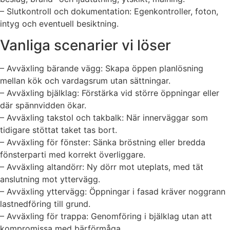
– Slutkontroll och dokumentation: Egenkontroller, foton,
intyg och eventuell besiktning.
Vanliga scenarier vi löser
– Avväxling bärande vägg: Skapa öppen planlösning
mellan kök och vardagsrum utan sättningar.
– Avväxling bjälklag: Förstärka vid större öppningar eller
där spännvidden ökar.
– Avväxling takstol och takbalk: När innerväggar som
tidigare stöttat taket tas bort.
– Avväxling för fönster: Sänka bröstning eller bredda
fönsterparti med korrekt överliggare.
– Avväxling altandörr: Ny dörr mot uteplats, med tät
anslutning mot yttervägg.
– Avväxling yttervägg: Öppningar i fasad kräver noggrann
lastnedföring till grund.
– Avväxling för trappa: Genomföring i bjälklag utan att
kompromissa med bärförmåga.