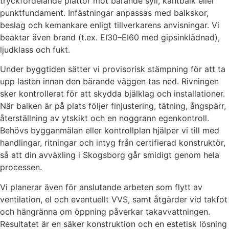
tryckfördelande plattor mot bärande syll, kantbalk eller
punktfundament. Infästningar anpassas med balkskor,
beslag och kemankare enligt tillverkarens anvisningar. Vi
beaktar även brand (t.ex. EI30–EI60 med gipsinklädnad),
ljudklass och fukt.
Under byggtiden sätter vi provisorisk stämpning för att ta
upp lasten innan den bärande väggen tas ned. Rivningen
sker kontrollerat för att skydda bjälklag och installationer.
När balken är på plats följer finjustering, tätning, ångspärr,
återställning av ytskikt och en noggrann egenkontroll.
Behövs bygganmälan eller kontrollplan hjälper vi till med
handlingar, ritningar och intyg från certifierad konstruktör,
så att din avväxling i Skogsborg går smidigt genom hela
processen.
Vi planerar även för anslutande arbeten som flytt av
ventilation, el och eventuellt VVS, samt åtgärder vid takfot
och hängränna om öppning påverkar takavvattningen.
Resultatet är en säker konstruktion och en estetisk lösning