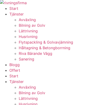
Skip
to
Start
content
Tjänster
Avväxling
Bilning av Golv
Lättrivning
Husrivning
Flytspackling & Golvavjämning
Håltagning & Betongborrning
Riva Bärande Vägg
Sanering
Blogg
Offert
Start
Tjänster
Avväxling
Bilning av Golv
Lättrivning
Husrivning