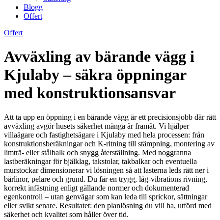
Blogg
Offert
Offert
Avväxling av bärande vägg i
Kjulaby – säkra öppningar
med konstruktionsansvar
Att ta upp en öppning i en bärande vägg är ett precisionsjobb där rätt
avväxling avgör husets säkerhet många år framåt. Vi hjälper
villaägare och fastighetsägare i Kjulaby med hela processen: från
konstruktionsberäkningar och K-ritning till stämpning, montering av
limträ- eller stålbalk och snygg återställning. Med noggranna
lastberäkningar för bjälklag, takstolar, takbalkar och eventuella
murstockar dimensionerar vi lösningen så att lasterna leds rätt ner i
bärlinor, pelare och grund. Du får en trygg, låg-vibrations rivning,
korrekt infästning enligt gällande normer och dokumenterad
egenkontroll – utan genvägar som kan leda till sprickor, sättningar
eller svikt senare. Resultatet: den planlösning du vill ha, utförd med
säkerhet och kvalitet som håller över tid.