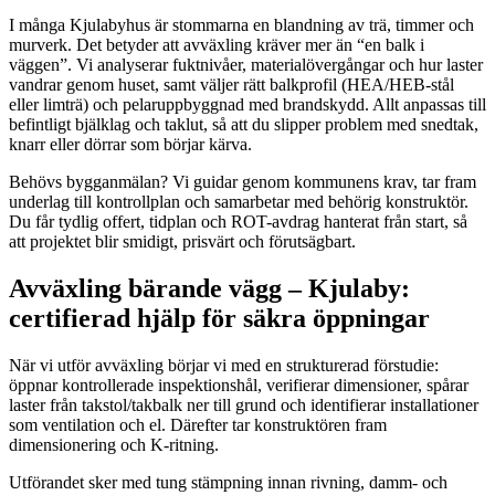
I många Kjulabyhus är stommarna en blandning av trä, timmer och
murverk. Det betyder att avväxling kräver mer än “en balk i
väggen”. Vi analyserar fuktnivåer, materialövergångar och hur laster
vandrar genom huset, samt väljer rätt balkprofil (HEA/HEB-stål
eller limträ) och pelaruppbyggnad med brandskydd. Allt anpassas till
befintligt bjälklag och taklut, så att du slipper problem med snedtak,
knarr eller dörrar som börjar kärva.
Behövs bygganmälan? Vi guidar genom kommunens krav, tar fram
underlag till kontrollplan och samarbetar med behörig konstruktör.
Du får tydlig offert, tidplan och ROT-avdrag hanterat från start, så
att projektet blir smidigt, prisvärt och förutsägbart.
Avväxling bärande vägg – Kjulaby:
certifierad hjälp för säkra öppningar
När vi utför avväxling börjar vi med en strukturerad förstudie:
öppnar kontrollerade inspektionshål, verifierar dimensioner, spårar
laster från takstol/takbalk ner till grund och identifierar installationer
som ventilation och el. Därefter tar konstruktören fram
dimensionering och K-ritning.
Utförandet sker med tung stämpning innan rivning, damm- och