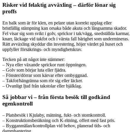
Risker vid felaktig avväxling – därför lönar sig
proffs
En balk som är för klen, en pelare utan korrekt upplag eller
bristfällig stämpning kan orsaka både akuta och långsamma skador.
Fel visar sig som svikt i golv, sprickor i tak/vägg, snedställda karmar,
knarr, läckage vid takfot och i värsta fall bärighet som undermineras.
Rätt avväxling skyddar din investering, höjer värdet på huset och
uppfyller försäkrings- och myndighetskrav.
Tecken på att något inte stämmer:
– Nya eller växande sprickor runt öppningen.
– Golv som börjar luta eller fjädra.
– Fönster/dörrar som kärvar efter ombyggnad.
– Takfot/hängränna som rör sig eller läcker.
– Ovanligt ljud från takstolar eller bjälklag.
Så jobbar vi – från första besök till godkänd
egenkontroll
– Platsbesök i Kjulaby, mätning, fukt- och stomkontroll.
– Konstruktionsberäkning och K-ritning, offert med fast pris.
– Bygganmälan/kontrollplan vid behov, planerad tids- och
dammhantering.