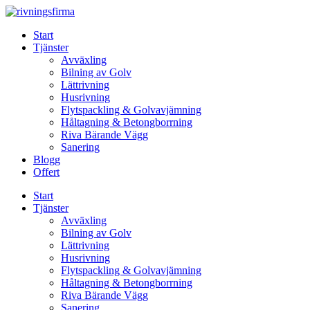
Skip
to
Start
content
Tjänster
Avväxling
Bilning av Golv
Lättrivning
Husrivning
Flytspackling & Golvavjämning
Håltagning & Betongborrning
Riva Bärande Vägg
Sanering
Blogg
Offert
Start
Tjänster
Avväxling
Bilning av Golv
Lättrivning
Husrivning
Flytspackling & Golvavjämning
Håltagning & Betongborrning
Riva Bärande Vägg
Sanering