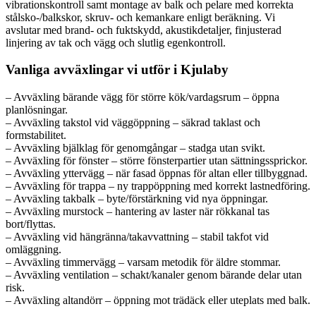
vibrationskontroll samt montage av balk och pelare med korrekta
stålsko-/balkskor, skruv- och kemankare enligt beräkning. Vi
avslutar med brand- och fuktskydd, akustikdetaljer, finjusterad
linjering av tak och vägg och slutlig egenkontroll.
Vanliga avväxlingar vi utför i Kjulaby
– Avväxling bärande vägg för större kök/vardagsrum – öppna
planlösningar.
– Avväxling takstol vid väggöppning – säkrad taklast och
formstabilitet.
– Avväxling bjälklag för genomgångar – stadga utan svikt.
– Avväxling för fönster – större fönsterpartier utan sättningssprickor.
– Avväxling yttervägg – när fasad öppnas för altan eller tillbyggnad.
– Avväxling för trappa – ny trappöppning med korrekt lastnedföring.
– Avväxling takbalk – byte/förstärkning vid nya öppningar.
– Avväxling murstock – hantering av laster när rökkanal tas
bort/flyttas.
– Avväxling vid hängränna/takavvattning – stabil takfot vid
omläggning.
– Avväxling timmervägg – varsam metodik för äldre stommar.
– Avväxling ventilation – schakt/kanaler genom bärande delar utan
risk.
– Avväxling altandörr – öppning mot trädäck eller uteplats med balk.