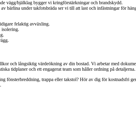
nde vägg/bjälklag bygger vi kringförstärkningar och brandskydd.
 bärlina under takfotsbräda ser vi till att last och infästningar för hän
idigare felaktig avväxling.
 isolering.
ag.
vägg.
svillkor och långsiktig värdeökning av din bostad. Vi arbetar med dokum
stiska tidplaner och ett engagerat team som håller ordning på detaljerna.
g fönsterbreddning, trappa eller takstol? Hör av dig för kostnadsfri gen
.