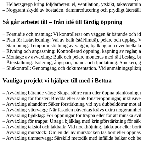
– Helhetsgrepp kring följdarbeten: el, ventilation, ytskikt, takavvattn
– Noggrant skydd av bostaden, dammreducering och prydligt återstäl
Så går arbetet till – från idé till färdig öppning
– Förstudie och mätning: Vi kontrollerar om väggen är bärande och ident
– Plan för lastavledning: Val av balk (stål/limträ), pelare och upplag. Vi
– Stämpning: Temporär stöttning av väggar, bjälklag och eventuella tak
– Rivning och anpassning: Kontrollerad öppning, kapning av reglar, an
– Montage av avväxling: Balk och pelare monteras med rätt beslag, bu
– Återställning: Isolering, ångspärr, brand- och ljudtätning. Snickeri, 
– Slutkontroll: Genomgång och dokumentation. Vid anmälningspliktig
Vanliga projekt vi hjälper till med i Bettna
– Avväxling bärande vägg: Skapa större rum eller öppna planlösning u
– Avväxling för fönster: Bredda eller sänk fönsteröppningar, inklusive 
– Avväxling altandörr: Säker förstärkning vid nya dubbeldörrar mot alt
– Avväxling yttervägg: När fasaden påverkas krävs extra noggrannhet 
– Avväxling bjälklag: För öppningar för trappa eller för att minska svi
– Avväxling för trappa: Urtag i bjälklag med kringförstärkning för säk
– Avväxling takstol och takbalk: Vid nockhöjning, takkupor eller bor
– Avväxling murstock: Om en del av murstocken tas bort eller öppnas 
– Avväxling timmervägg: Särskild metodik med infällda balkar och beva