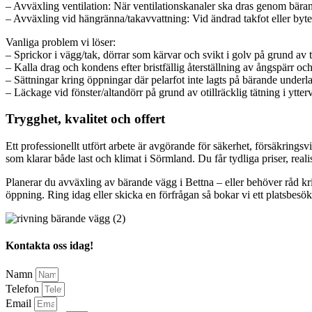
– Avväxling ventilation: När ventilationskanaler ska dras genom bära
– Avväxling vid hängränna/takavvattning: Vid ändrad takfot eller byte av
Vanliga problem vi löser:
– Sprickor i vägg/tak, dörrar som kärvar och svikt i golv på grund av t
– Kalla drag och kondens efter bristfällig återställning av ångspärr och
– Sättningar kring öppningar där pelarfot inte lagts på bärande underl
– Läckage vid fönster/altandörr på grund av otillräcklig tätning i ytter
Trygghet, kvalitet och offert
Ett professionellt utfört arbete är avgörande för säkerhet, försäkring
som klarar både last och klimat i Sörmland. Du får tydliga priser, reali
Planerar du avväxling av bärande vägg i Bettna – eller behöver råd krin
öppning. Ring idag eller skicka en förfrågan så bokar vi ett platsbesök
Kontakta oss idag!
Namn
Telefon
Email