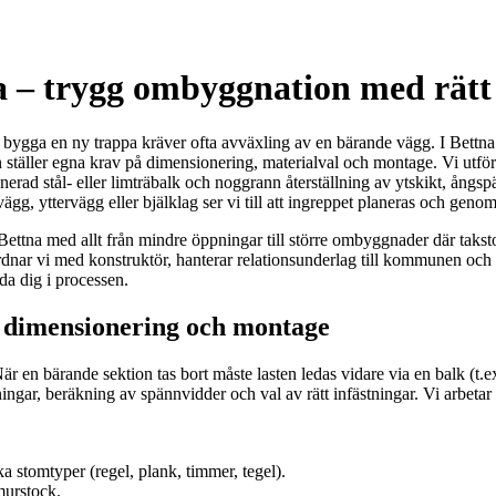
a – trygg ombyggnation med rätt
er bygga en ny trappa kräver ofta avväxling av en bärande vägg. I Bet
n ställer egna krav på dimensionering, materialval och montage. Vi utfö
nerad stål- eller limträbalk och noggrann återställning av ytskikt, ångsp
g, yttervägg eller bjälklag ser vi till att ingreppet planeras och genomför
 Bettna med allt från mindre öppningar till större ombyggnader där takstol
ar vi med konstruktör, hanterar relationsunderlag till kommunen och sa
da dig i processen.
t dimensionering och montage
När en bärande sektion tas bort måste lasten ledas vidare via en balk (t.ex.
tningar, beräkning av spännvidder och val av rätt infästningar. Vi arbet
a stomtyper (regel, plank, timmer, tegel).
murstock.