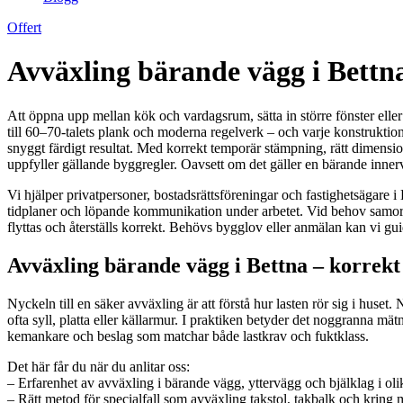
Offert
Avväxling bärande vägg i Bettn
Att öppna upp mellan kök och vardagsrum, sätta in större fönster ell
till 60–70-talets plank och moderna regelverk – och varje konstruktio
snyggt färdigt resultat. Med korrekt temporär stämpning, rätt dimensio
uppfyller gällande byggregler. Oavsett om det gäller en bärande innerväg
Vi hjälper privatpersoner, bostadsrättsföreningar och fastighetsägare i
tidplaner och löpande kommunikation under arbetet. Vid behov samordn
flyttas och återställs korrekt. Behövs bygglov eller anmälan kan vi gui
Avväxling bärande vägg i Bettna – korrek
Nyckeln till en säker avväxling är att förstå hur lasten rör sig i huset. 
ofta syll, platta eller källarmur. I praktiken betyder det noggranna mä
kemankare och beslag som matchar både lastkrav och fuktklass.
Det här får du när du anlitar oss:
– Erfarenhet av avväxling i bärande vägg, yttervägg och bjälklag i olik
– Rätt metod för specialfall som avväxling takstol, takbalk och kring 