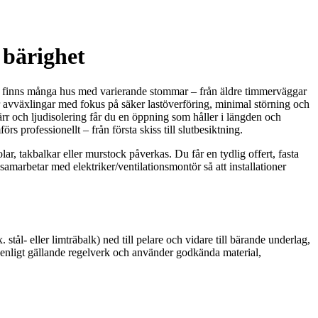
 bärighet
tna finns många hus med varierande stommar – från äldre timmerväggar
r avväxlingar med fokus på säker lastöverföring, minimal störning och
ärr och ljudisolering får du en öppning som håller i längden och
s professionellt – från första skiss till slutbesiktning.
ar, takbalkar eller murstock påverkas. Du får en tydlig offert, fasta
marbetar med elektriker/ventilationsmontör så att installationer
 stål- eller limträbalk) ned till pelare och vidare till bärande underlag,
ar enligt gällande regelverk och använder godkända material,