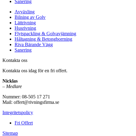
Sanering
Avväxling
Bilning av Golv
Lättrivning
Husrivning
Flytspackling & Golvavjämning
Håltagning & Betongborrning
Riva Bärande Vägg
Sanering
Kontakta oss
Kontakta oss idag för en fri offert.
Nicklas
–
Medlare
Nummer: 08-505 17 271
Mail: offert@rivningsfirma.se
Integritetspolicy
Fri Offert
Sitemap