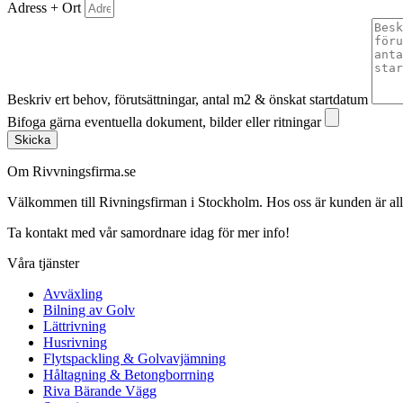
Adress + Ort
Beskriv ert behov, förutsättningar, antal m2 & önskat startdatum
Bifoga gärna eventuella dokument, bilder eller ritningar
Skicka
Om Rivvningsfirma.se
Välkommen till Rivningsfirman i Stockholm. Hos oss är kunden är alltid 
Ta kontakt med vår samordnare idag för mer info!
Våra tjänster
Avväxling
Bilning av Golv
Lättrivning
Husrivning
Flytspackling & Golvavjämning
Håltagning & Betongborrning
Riva Bärande Vägg