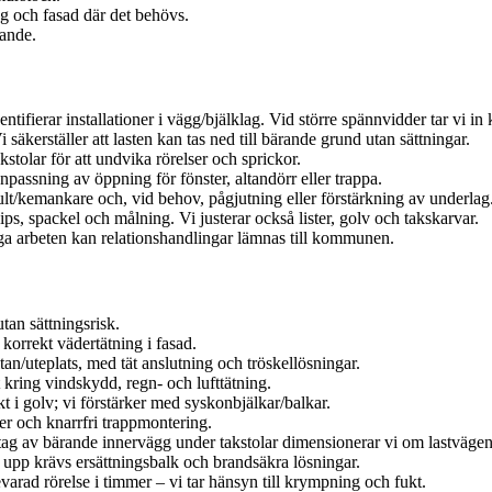
ing och fasad där det behövs.
lande.
ifierar installationer i vägg/bjälklag. Vid större spännvidder tar vi in
 säkerställer att lasten kan tas ned till bärande grund utan sättningar.
stolar för att undvika rörelser och sprickor.
passning av öppning för fönster, altandörr eller trappa.
lt/kemankare och, vid behov, pågjutning eller förstärkning av underlag
gips, spackel och målning. Vi justerar också lister, golv och takskarvar.
a arbeten kan relationshandlingar lämnas till kommunen.
tan sättningsrisk.
korrekt vädertätning i fasad.
an/uteplats, med tät anslutning och tröskellösningar.
kring vindskydd, regn- och lufttätning.
kt i golv; vi förstärker med syskonbjälkar/balkar.
er och knarrfri trappmontering.
ttag av bärande innervägg under takstolar dimensionerar vi om lastvägen
upp krävs ersättningsbalk och brandsäkra lösningar.
rad rörelse i timmer – vi tar hänsyn till krympning och fukt.