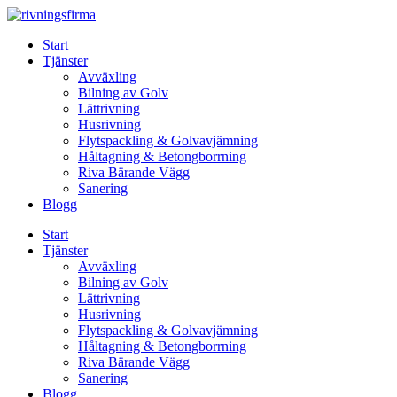
Skip
to
Start
content
Tjänster
Avväxling
Bilning av Golv
Lättrivning
Husrivning
Flytspackling & Golvavjämning
Håltagning & Betongborrning
Riva Bärande Vägg
Sanering
Blogg
Start
Tjänster
Avväxling
Bilning av Golv
Lättrivning
Husrivning
Flytspackling & Golvavjämning
Håltagning & Betongborrning
Riva Bärande Vägg
Sanering
Blogg