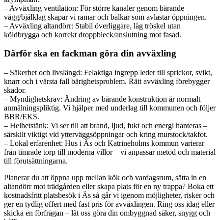
– Avväxling ventilation: För större kanaler genom bärande
vägg/bjälklag skapar vi ramar och balkar som avlastar öppningen.
– Avväxling altandörr: Stabil överliggare, låg tröskel utan
köldbrygga och korrekt droppbleck/anslutning mot fasad.
Därför ska en fackman göra din avväxling
– Säkerhet och livslängd: Felaktiga ingrepp leder till sprickor, svikt,
knarr och i värsta fall bärighetsproblem. Rätt avväxling förebygger
skador.
– Myndighetskrav: Ändring av bärande konstruktion är normalt
anmälningspliktig. Vi hjälper med underlag till kommunen och följer
BBR/EKS.
– Helhetstänk: Vi ser till att brand, ljud, fukt och energi hanteras –
särskilt viktigt vid ytterväggsöppningar och kring murstock/takfot.
– Lokal erfarenhet: Hus i Äs och Katrineholms kommun varierar
från timrade torp till moderna villor – vi anpassar metod och material
till förutsättningarna.
Planerar du att öppna upp mellan kök och vardagsrum, sätta in en
altandörr mot trädgården eller skapa plats för en ny trappa? Boka ett
kostnadsfritt platsbesök i Äs så går vi igenom möjligheter, risker och
ger en tydlig offert med fast pris för avväxlingen. Ring oss idag eller
skicka en förfrågan – låt oss göra din ombyggnad säker, snygg och