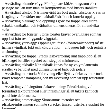
– Avväxling bärande vägg: För öppnare kök/vardagsrum eller
passage mellan rum utan att kompromissa med husets stabilitet.
– Avväxling takstol: När innervägg tas bort under takstolar krävs ny
lastgång; vi förstärker med takbalk/åsbalk och korrekt upplag.
– Avväxling bjälklag: Vid öppning i golv för trappa eller större
schakt; kantbalkar och tvärbalkar dimensioneras för att undvika
svikt.
– Avväxling för fönster: Större fönster kräver överliggare som tar
upp last från ovanliggande vägg/tak.
– Avväxling yttervägg: Öppningar i fasad (fönster/altandörr) måste
hantera vindlast, fukt och köldbryggor – vi bygger luft- och regntäta
anslutningar.
– Avväxling för trappa: Precis lastöverföring runt trapplopp så att
bjälklaget behåller styvhet och stegljud minimeras.
– Avväxling takbalk: När takbalk kapas för ny volym/lanternin
ersätter vi bärighet med dimensionerad balk och pelare.
– Avväxling murstock: Vid rivning eller flytt av delar av murstock
krävs temporär stämpning och ny avväxling som tar upp resterande
last.
– Avväxling vid hängränna/takavvattning: Förstärkning vid
förändrad takfot/ränndal eller infästningar så att takets kant och
panel inte deformeras.
– Avväxling timmervägg: Skonsamma metoder och
plåtskor/infästningar som inte spräcker timret; justerbara upplag för
krympmån.