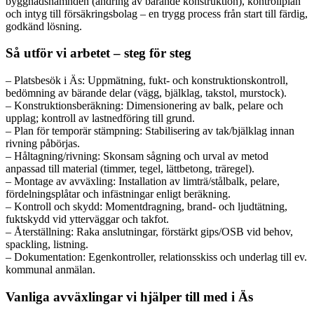
byggnadsnämnden (ändring av bärande konstruktion), kontrollplan
och intyg till försäkringsbolag – en trygg process från start till färdig,
godkänd lösning.
Så utför vi arbetet – steg för steg
– Platsbesök i Äs: Uppmätning, fukt- och konstruktionskontroll,
bedömning av bärande delar (vägg, bjälklag, takstol, murstock).
– Konstruktionsberäkning: Dimensionering av balk, pelare och
upplag; kontroll av lastnedföring till grund.
– Plan för temporär stämpning: Stabilisering av tak/bjälklag innan
rivning påbörjas.
– Håltagning/rivning: Skonsam sågning och urval av metod
anpassad till material (timmer, tegel, lättbetong, träregel).
– Montage av avväxling: Installation av limträ/stålbalk, pelare,
fördelningsplåtar och infästningar enligt beräkning.
– Kontroll och skydd: Momentdragning, brand- och ljudtätning,
fuktskydd vid ytterväggar och takfot.
– Återställning: Raka anslutningar, förstärkt gips/OSB vid behov,
spackling, listning.
– Dokumentation: Egenkontroller, relationsskiss och underlag till ev.
kommunal anmälan.
Vanliga avväxlingar vi hjälper till med i Äs