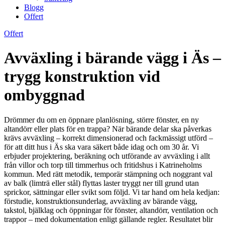
Blogg
Offert
Offert
Avväxling i bärande vägg i Äs –
trygg konstruktion vid
ombyggnad
Drömmer du om en öppnare planlösning, större fönster, en ny
altandörr eller plats för en trappa? När bärande delar ska påverkas
krävs avväxling – korrekt dimensionerad och fackmässigt utförd –
för att ditt hus i Äs ska vara säkert både idag och om 30 år. Vi
erbjuder projektering, beräkning och utförande av avväxling i allt
från villor och torp till timmerhus och fritidshus i Katrineholms
kommun. Med rätt metodik, temporär stämpning och noggrant val
av balk (limträ eller stål) flyttas laster tryggt ner till grund utan
sprickor, sättningar eller svikt som följd. Vi tar hand om hela kedjan:
förstudie, konstruktionsunderlag, avväxling av bärande vägg,
takstol, bjälklag och öppningar för fönster, altandörr, ventilation och
trappor – med dokumentation enligt gällande regler. Resultatet blir