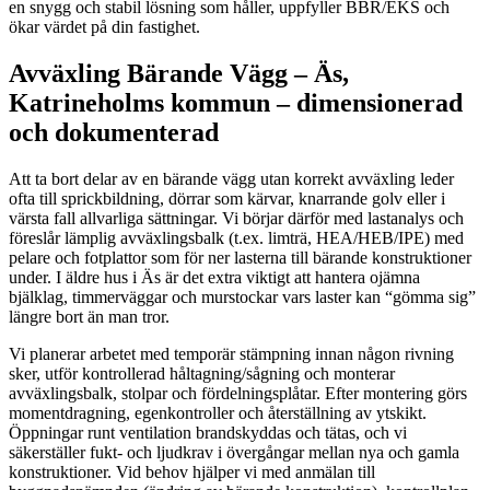
en snygg och stabil lösning som håller, uppfyller BBR/EKS och
ökar värdet på din fastighet.
Avväxling Bärande Vägg – Äs,
Katrineholms kommun – dimensionerad
och dokumenterad
Att ta bort delar av en bärande vägg utan korrekt avväxling leder
ofta till sprickbildning, dörrar som kärvar, knarrande golv eller i
värsta fall allvarliga sättningar. Vi börjar därför med lastanalys och
föreslår lämplig avväxlingsbalk (t.ex. limträ, HEA/HEB/IPE) med
pelare och fotplattor som för ner lasterna till bärande konstruktioner
under. I äldre hus i Äs är det extra viktigt att hantera ojämna
bjälklag, timmerväggar och murstockar vars laster kan “gömma sig”
längre bort än man tror.
Vi planerar arbetet med temporär stämpning innan någon rivning
sker, utför kontrollerad håltagning/sågning och monterar
avväxlingsbalk, stolpar och fördelningsplåtar. Efter montering görs
momentdragning, egenkontroller och återställning av ytskikt.
Öppningar runt ventilation brandskyddas och tätas, och vi
säkerställer fukt- och ljudkrav i övergångar mellan nya och gamla
konstruktioner. Vid behov hjälper vi med anmälan till