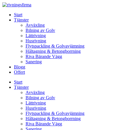
Skip
to
Start
content
Tjänster
Avväxling
Bilning av Golv
Lättrivning
Husrivning
Flytspackling & Golvavjämning
Håltagning & Betongborrning
Riva Bärande Vägg
Sanering
Blogg
Offert
Start
Tjänster
Avväxling
Bilning av Golv
Lättrivning
Husrivning
Flytspackling & Golvavjämning
Håltagning & Betongborrning
Riva Bärande Vägg
Sanering