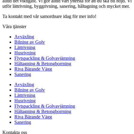
alltid det viktigast. Vi gör alltid vårt yttersta för att du ska bli nöjd. Vi
utför lättrivning, byggrivning, sanering, håltagning och mycket mer.
Ta kontakt med vår samordnare idag för mer info!
Våra tjänster
Avväxling
Bilning av Golv
Lättrivning
Husrivning
Flytspackling & Golvavjämning
Håltagning & Betongborrning
Riva Bärande Vägg
Sanering
Avväxling
Bilning av Golv
Lättrivning
Husrivning
Flytspackling & Golvavjämning
Håltagning & Betongborrning
Riva Bärande Vägg
Sanering
Kontakta oss