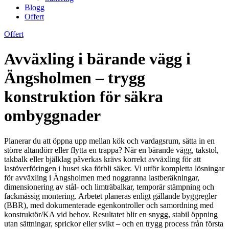
Blogg
Offert
Offert
Avväxling i bärande vägg i
Ängsholmen – trygg
konstruktion för säkra
ombyggnader
Planerar du att öppna upp mellan kök och vardagsrum, sätta in en
större altandörr eller flytta en trappa? När en bärande vägg, takstol,
takbalk eller bjälklag påverkas krävs korrekt avväxling för att
lastöverföringen i huset ska förbli säker. Vi utför kompletta lösningar
för avväxling i Ängsholmen med noggranna lastberäkningar,
dimensionering av stål- och limträbalkar, temporär stämpning och
fackmässig montering. Arbetet planeras enligt gällande byggregler
(BBR), med dokumenterade egenkontroller och samordning med
konstruktör/KA vid behov. Resultatet blir en snygg, stabil öppning
utan sättningar, sprickor eller svikt – och en trygg process från första