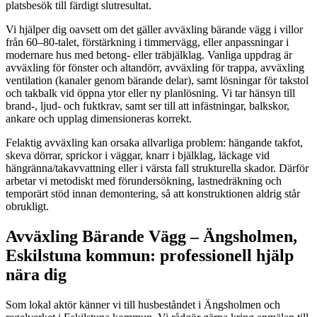
platsbesök till färdigt slutresultat.
Vi hjälper dig oavsett om det gäller avväxling bärande vägg i villor
från 60–80-talet, förstärkning i timmervägg, eller anpassningar i
modernare hus med betong- eller träbjälklag. Vanliga uppdrag är
avväxling för fönster och altandörr, avväxling för trappa, avväxling
ventilation (kanaler genom bärande delar), samt lösningar för takstol
och takbalk vid öppna ytor eller ny planlösning. Vi tar hänsyn till
brand-, ljud- och fuktkrav, samt ser till att infästningar, balkskor,
ankare och upplag dimensioneras korrekt.
Felaktig avväxling kan orsaka allvarliga problem: hängande takfot,
skeva dörrar, sprickor i väggar, knarr i bjälklag, läckage vid
hängränna/takavvattning eller i värsta fall strukturella skador. Därför
arbetar vi metodiskt med förundersökning, lastnedräkning och
temporärt stöd innan demontering, så att konstruktionen aldrig står
obrukligt.
Avväxling Bärande Vägg – Ängsholmen,
Eskilstuna kommun: professionell hjälp
nära dig
Som lokal aktör känner vi till husbeståndet i Ängsholmen och