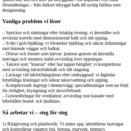
förutsättningar – från diskret inbyggd balk till synlig bärlina som
designinslag.
Vanliga problem vi löser
– Sprickor och sättningar efter felaktig rivning: vi återställer och
avväxlar korrekt med dimensionerad balk och rätt upplag.
– Svikt i golv/bjälklag: vi förstärker bjälklag och säkrar infästningar
mot bärande väggar och balkar.
– Dörrar och fönster som kärvar: justeras genom att återställa
lastvägar och montera stabil avväxling över öppningar.
– Takstol som ”knarrar” eller har tappat bärighet: vi kompletterar
med avväxling takstol/takbalk och rätt stagning.
– Läckage vid takfot/hängränna efter ombyggnad: vi åtgärdar
bristfälliga lösningar och säkrar takavvattning och upplag.
– Komplicerade ingrepp i timmervägg: speciallösningar som tar höjd
för rörlighet, krympning och skruvförband.
– Genomföringar för ventilation: avväxling runt kanaler med
bibehållen brand- och ljudklass.
Så arbetar vi – steg för steg
1) Rådgivning och platsbesök: Vi mäter upp, identifierar lastvägar
och kontrollerar väggtyp (trä, betong, murverk, timmer).