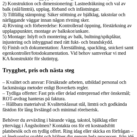
2) Konstruktion och dimensionering: Lastnedräkning och val av
balk (stål/limträ), upplag, förband och infästningar.
3) Tillfällig stämpning: Säker stöttning av bjälklag, takstolar och
närliggande väggar innan någon rivning sker.
4) Rivning och förberedelse: Kontrollerad öppning, förstärkning av
upplagspunkter, montage av balkskor/ankare.
5) Montage: Inlyft och montering av balk, bultning/spikplåtar,
injustering och inbyggnad med rätt fukt- och brandskydd.
6) Finish och dokumentation: Återställning, spackling, snickeri samt
egenkontroller/fotodokumentation. Vid behov samverkar vi med
KA/konstruktör för slutintyg.
Trygghet, pris och nästa steg
– Kvalitet och ansvar: Försäkrade arbeten, utbildad personal och
fackmässiga metoder enligt Boverkets regler.
– Tydliga offerter: Fast pris eller delad entreprenad efter önskemål;
ROT-avdrag hanteras på faktura.
– Hållbara materialval: Kvalitetsklassat stål, limträ och godkända
fästdon för lång livslängd och minimal rörelserisk.
Behöver du avväxling i bärande vägg, takstol, bjälklag eller
yttervägg i Ängsholmen? Kontakta oss för ett kostnadsfritt
platsbesök och en tydlig offert. Ring idag eller skicka en förfrågan –
vi återkopplar snabbt och hjälper dig genom hela processen, från idé