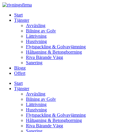
Skip
to
Start
content
Tjänster
Avväxling
Bilning av Golv
Lättrivning
Husrivning
Flytspackling & Golvavjämning
Håltagning & Betongborrning
Riva Bärande Vägg
Sanering
Blogg
Offert
Start
Tjänster
Avväxling
Bilning av Golv
Lättrivning
Husrivning
Flytspackling & Golvavjämning
Håltagning & Betongborrning
Riva Bärande Vägg
Sanering