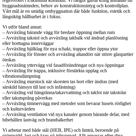
regelverket i Eskilstuna kommun. Vi rådgör gärna kring anmälan till
byggnadsnämnden, behov av konstruktionsintyg och kontrollplan.
Vårt mål är en smidig ombyggnation där både funktion, estetik och
långsiktig hållbarhet är i fokus.
Vi utför bland annat:
– Avväxling bärande vägg för bredare öppning mellan rum
– Avväxling takstol och avväxling takbalk vid ändrad planlösning
eller borttagna innerväggar
– Avväxling bjälklag för nya schakt, trappor eller öppna ytor
– Avväxling för fönster och avväxling altandörr när större glaspartier
önskas
– Avväxling yttervägg vid fasadförändringar och nya öppningar
– Avväxling för trappa, inklusive förstärkta upplag och
vibrationsdämpning
– Avväxling murstock när skorsten tas bort eller ändras (med
särskild hänsyn till last och infästning)
– Avväxling vid hängränna/takavvattning och takfot när takstolar
eller takutsprång påverkas
– Avväxling timmervägg med metoder som bevarar husets rörlighet
och kulturvärden
– Avväxling ventilation vid nya kanaler genom bärande delar, med
bibehållen lastväg och brandsäkerhet
Vi arbetar med både stål (HEB, IPE) och limträ, beroende på
spännvidd, last och krav på inbyggnad. Allt anpassas efter dina