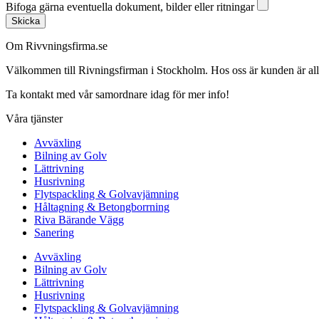
Bifoga gärna eventuella dokument, bilder eller ritningar
Skicka
Om Rivvningsfirma.se
Välkommen till Rivningsfirman i Stockholm. Hos oss är kunden är alltid 
Ta kontakt med vår samordnare idag för mer info!
Våra tjänster
Avväxling
Bilning av Golv
Lättrivning
Husrivning
Flytspackling & Golvavjämning
Håltagning & Betongborrning
Riva Bärande Vägg
Sanering
Avväxling
Bilning av Golv
Lättrivning
Husrivning
Flytspackling & Golvavjämning