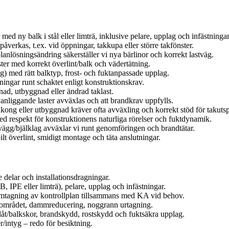
 ny balk i stål eller limträ, inklusive pelare, upplag och infästningar
påverkas, t.ex. vid öppningar, takkupa eller större takfönster.
lanlösningsändring säkerställer vi nya bärlinor och korrekt lastväg.
ter med korrekt överlint/balk och vädertätning.
ng) med rätt balktyp, frost- och fuktanpassade upplag.
ningar runt schaktet enligt konstruktionskrav.
ad, utbyggnad eller ändrad taklast.
vanliggande laster avväxlas och att brandkrav uppfylls.
lkong eller utbyggnad kräver ofta avväxling och korrekt stöd för takuts
respekt för konstruktionens naturliga rörelser och fuktdynamik.
vägg/bjälklag avväxlar vi runt genomföringen och brandtätar.
lt överlint, smidigt montage och täta anslutningar.
 delar och installationsdragningar.
IPE eller limträ), pelare, upplag och infästningar.
amtagning av kontrollplan tillsammans med KA vid behov.
tsområdet, dammreducering, noggrann urtagning.
låt/balkskor, brandskydd, rostskydd och fuktsäkra upplag.
r/intyg – redo för besiktning.