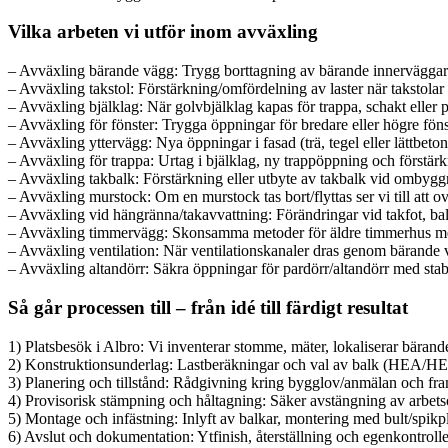
Vilka arbeten vi utför inom avväxling
– Avväxling bärande vägg: Trygg borttagning av bärande innerväggar med
– Avväxling takstol: Förstärkning/omfördelning av laster när takstolar 
– Avväxling bjälklag: När golvbjälklag kapas för trappa, schakt eller p
– Avväxling för fönster: Trygga öppningar för bredare eller högre föns
– Avväxling yttervägg: Nya öppningar i fasad (trä, tegel eller lättbeto
– Avväxling för trappa: Urtag i bjälklag, ny trappöppning och förstärk
– Avväxling takbalk: Förstärkning eller utbyte av takbalk vid ombyggn
– Avväxling murstock: Om en murstock tas bort/flyttas ser vi till att o
– Avväxling vid hängränna/takavvattning: Förändringar vid takfot, ba
– Avväxling timmervägg: Skonsamma metoder för äldre timmerhus med 
– Avväxling ventilation: När ventilationskanaler dras genom bärande 
– Avväxling altandörr: Säkra öppningar för pardörr/altandörr med stabi
Så går processen till – från idé till färdigt resultat
1) Platsbesök i Albro: Vi inventerar stomme, mäter, lokaliserar bärande
2) Konstruktionsunderlag: Lastberäkningar och val av balk (HEA/HEB, 
3) Planering och tillstånd: Rådgivning kring bygglov/anmälan och fr
4) Provisorisk stämpning och håltagning: Säker avstängning av arbe
5) Montage och infästning: Inlyft av balkar, montering med bult/spikp
6) Avslut och dokumentation: Ytfinish, återställning och egenkontrolle