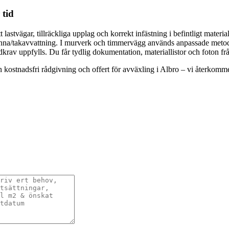
 tid
tvägar, tillräckliga upplag och korrekt infästning i befintligt material.
ängränna/takavvattning. I murverk och timmervägg används anpassade meto
dkrav uppfylls. Du får tydlig dokumentation, materiallistor och foton fr
ostnadsfri rådgivning och offert för avväxling i Albro – vi återkommer