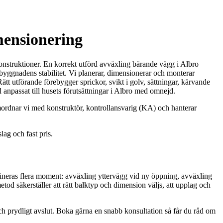
mensionering
 konstruktioner. En korrekt utförd avväxling bärande vägg i Albro
 byggnadens stabilitet. Vi planerar, dimensionerar och monterar
tt utförande förebygger sprickor, svikt i golv, sättningar, kärvande
id anpassat till husets förutsättningar i Albro med omnejd.
mordnar vi med konstruktör, kontrollansvarig (KA) och hanterar
lag och fast pris.
mbineras flera moment: avväxling yttervägg vid ny öppning, avväxling
etod säkerställer att rätt balktyp och dimension väljs, att upplag och
ch prydligt avslut. Boka gärna en snabb konsultation så får du råd om