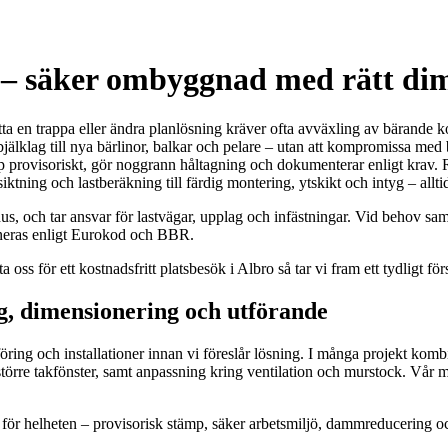
 – säker ombyggnad med rätt di
lytta en trappa eller ändra planlösning kräver ofta avväxling av bärande
 bjälklag till nya bärlinor, balkar och pelare – utan att kompromissa med
 provisoriskt, gör noggrann håltagning och dokumenterar enligt krav. Rä
siktning och lastberäkning till färdig montering, ytskikt och intyg – allt
, och tar ansvar för lastvägar, upplag och infästningar. Vid behov sa
oneras enligt Eurokod och BBR.
oss för ett kostnadsfritt platsbesök i Albro så tar vi fram ett tydligt förs
g, dimensionering och utförande
dföring och installationer innan vi föreslår lösning. I många projekt ko
 större takfönster, samt anpassning kring ventilation och murstock. Vår m
ar för helheten – provisorisk stämp, säker arbetsmiljö, dammreducering o