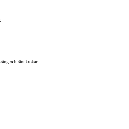
.
prång och rännkrokar.