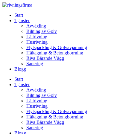
Skip
to
Start
content
Tjänster
Avväxling
Bilning av Golv
Lättrivning
Husrivning
Flytspackling & Golvavjämning
Håltagning & Betongborrning
Riva Bärande Vägg
Sanering
Blogg
Start
Tjänster
Avväxling
Bilning av Golv
Lättrivning
Husrivning
Flytspackling & Golvavjämning
Håltagning & Betongborrning
Riva Bärande Vägg
Sanering
Blogg