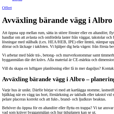
Offert
Avväxling bärande vägg i Albro
Att öppna upp mellan rum, sätta in större fönster eller en altandörr, f
handlar om att avlasta och omfördela laster från väggar, takstolar och
lösningar med stålbalk (t.ex. HEA/HEB, IPE) eller limträ, stämpar upp
dörrar och läckage i takfoten. Vi hjälper dig hela vägen: från första be
Vi arbetar med både trä-, betong- och murverksstommar samt timmerhus
bygganmälan där det krävs. Alla material är CE-märkta och dimensi
Vill du skapa en luftigare planlösning eller få in mer dagsljus? Kontakta 
Avväxling bärande vägg i Albro – planerin
Varje hus är unikt. Därför börjar vi med att kartlägga stomme, lastne
bjälklag när en vägg tas bort, förstärkning av takbalk eller takstol vid
pelare placeras korrekt och att fukt-, brand- och ljudkrav beaktas.
Behöver du öppna för en altandörr eller flytta en trappa? Vi tar ansv
vad som kräver bygganmälan och hur tidsplanen kan se ut.