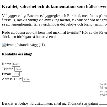
Kvalitet, säkerhet och dokumentation som håller över
Vi bygger enligt Boverkets byggregler och Eurokod, med fokus på rätt las
återställs, särskilt viktigt vid avväxling takstol, takbalk och vid h
så att genomföringar får avväxling där det behövs och brand- samt lju
Redo att öppna upp ditt hem med maximal trygghet? Hör av dig för en k
skicka en förfrågan så bokar vi en tid.
Kontakta oss idag!
Namn
Telefon
Email
Adress + Ort
Beskriv ert behov, förutsättningar, antal m2 & önskat startdatum