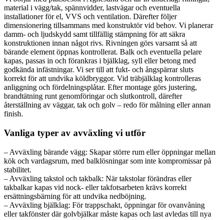
material i vägg/tak, spännvidder, lastvägar och eventuella
installationer för el, VVS och ventilation. Därefter följer
dimensionering tillsammans med konstruktör vid behov. Vi planerar
damm- och ljudskydd samt tillfällig stämpning för att säkra
konstruktionen innan något rivs. Rivningen görs varsamt så att
bärande element öppnas kontrollerat. Balk och eventuella pelare
kapas, passas in och förankras i bjälklag, syll eller betong med
godkända infästningar. Vi ser till att fukt- och ångspärrar sluts
korrekt för att undvika köldbryggor. Vid träbjälklag kontrolleras
anliggning och fördelningsplåtar. Efter montage görs justering,
brandtätning runt genomföringar och slutkontroll, därefter
återställning av väggar, tak och golv – redo för målning eller annan
finish.
Vanliga typer av avväxling vi utför
– Avväxling bärande vägg: Skapar större rum eller öppningar mellan
kök och vardagsrum, med balklösningar som inte kompromissar på
stabilitet.
– Avväxling takstol och takbalk: När takstolar förändras eller
takbalkar kapas vid nock- eller takfotsarbeten krävs korrekt
ersättningsbärning för att undvika nedböjning.
– Avväxling bjälklag: För trappschakt, öppningar för ovanvåning
eller takfönster där golvbjälkar måste kapas och last avledas till nya