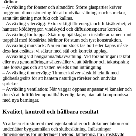
bärlinor.
– Avväxling för fönster och altandörr: Större glaspartier kräver
noggrann dimensionering för att undvika sättningar och sprickor,
samt rätt tätning mot fukt och kallras.
– Avväxling yttervägg: Extra viktigt för energi- och fuktsäkerhet; vi
hanterar köldbryggor, vindskydd och diffusionsspärrar korrekt.
– Avväxling för trappa: Skär upp bjälklag och installerar ramen runt
trapphål med förstärkta bärlinor för stum och tyst konstruktion.
– Avväxling murstock: När en murstock tas bort eller kapas måste
dess last ersättas; vi säkrar med stål och korrekt upplag.
– Avväxling vid hängränna/takavvattning: Vid förändringar i takfot
eller nya genomföringar säkerställer vi att bärlinor och takutsprång
inte försvagas och att vatten avleds utan inträngning.
– Avväxling timmervägg: Timmer kräver särskild teknik med
glidbeslag/slits för att hantera naturliga rörelser och undvika
sprickor.
– Avväxling ventilation: När väggar öppnas anpassar vi kanaler och
don så att luftflöden upprätthålls enligt krav, utan att kompromissa
med nya bärningar.
Kvalitet, kontroll och hållbara resultat
Vi arbetar strukturerat med egenkontroller och dokumentation som
underlättar bygganmälan och slutbesiktning. Infästningar
dimensioneras för underlaget (betong, lättbetong, trä), rostskydd