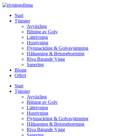
Skip
to
Start
content
Tjänster
Avväxling
Bilning av Golv
Lättrivning
Husrivning
Flytspackling & Golvavjämning
Håltagning & Betongborrning
Riva Bärande Vägg
Sanering
Blogg
Offert
Start
Tjänster
Avväxling
Bilning av Golv
Lättrivning
Husrivning
Flytspackling & Golvavjämning
Håltagning & Betongborrning
Riva Bärande Vägg
Sanering