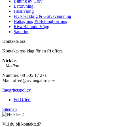
Bilning av Golv
Lättrivning
Husrivning
Flytspackling & Golvavjämning
Håltagning & Betongborrning
Riva Bärande Vägg
Sanering
Kontakta oss
Kontakta oss idag för en fri offert.
Nicklas
–
Medlare
Nummer: 08-505 17 271
Mail: offert@rivningsfirma.se
Integritetspolicy
Fri Offert
Sitemap
Vill du bli kontaktad?