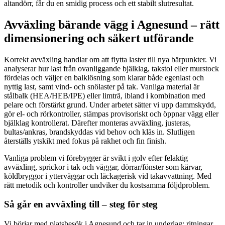
altandörr, får du en smidig process och ett stabilt slutresultat.
Avväxling bärande vägg i Agnesund – rätt
dimensionering och säkert utförande
Korrekt avväxling handlar om att flytta laster till nya bärpunkter. Vi
analyserar hur last från ovanliggande bjälklag, takstol eller murstock
fördelas och väljer en balklösning som klarar både egenlast och
nyttig last, samt vind- och snölaster på tak. Vanliga material är
stålbalk (HEA/HEB/IPE) eller limträ, ibland i kombination med
pelare och förstärkt grund. Under arbetet sätter vi upp dammskydd,
gör el- och rörkontroller, stämpas provisoriskt och öppnar vägg eller
bjälklag kontrollerat. Därefter monteras avväxling, justeras,
bultas/ankras, brandskyddas vid behov och kläs in. Slutligen
återställs ytskikt med fokus på rakhet och fin finish.
Vanliga problem vi förebygger är svikt i golv efter felaktig
avväxling, sprickor i tak och väggar, dörrar/fönster som kärvar,
köldbryggor i ytterväggar och läckagerisk vid takavvattning. Med
rätt metodik och kontroller undviker du kostsamma följdproblem.
Så går en avväxling till – steg för steg
Vi börjar med platsbesök i Agnesund och tar in underlag: ritningar,