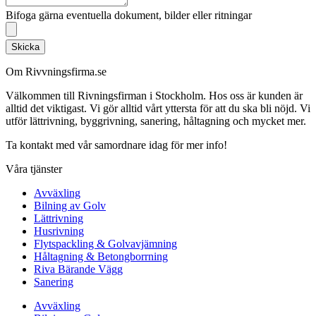
Bifoga gärna eventuella dokument, bilder eller ritningar
Skicka
Om Rivvningsfirma.se
Välkommen till Rivningsfirman i Stockholm. Hos oss är kunden är
alltid det viktigast. Vi gör alltid vårt yttersta för att du ska bli nöjd. Vi
utför lättrivning, byggrivning, sanering, håltagning och mycket mer.
Ta kontakt med vår samordnare idag för mer info!
Våra tjänster
Avväxling
Bilning av Golv
Lättrivning
Husrivning
Flytspackling & Golvavjämning
Håltagning & Betongborrning
Riva Bärande Vägg
Sanering
Avväxling