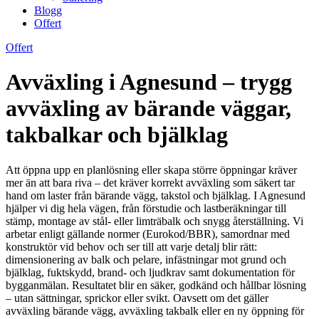
Blogg
Offert
Offert
Avväxling i Agnesund – trygg
avväxling av bärande väggar,
takbalkar och bjälklag
Att öppna upp en planlösning eller skapa större öppningar kräver
mer än att bara riva – det kräver korrekt avväxling som säkert tar
hand om laster från bärande vägg, takstol och bjälklag. I Agnesund
hjälper vi dig hela vägen, från förstudie och lastberäkningar till
stämp, montage av stål- eller limträbalk och snygg återställning. Vi
arbetar enligt gällande normer (Eurokod/BBR), samordnar med
konstruktör vid behov och ser till att varje detalj blir rätt:
dimensionering av balk och pelare, infästningar mot grund och
bjälklag, fuktskydd, brand- och ljudkrav samt dokumentation för
bygganmälan. Resultatet blir en säker, godkänd och hållbar lösning
– utan sättningar, sprickor eller svikt. Oavsett om det gäller
avväxling bärande vägg, avväxling takbalk eller en ny öppning för