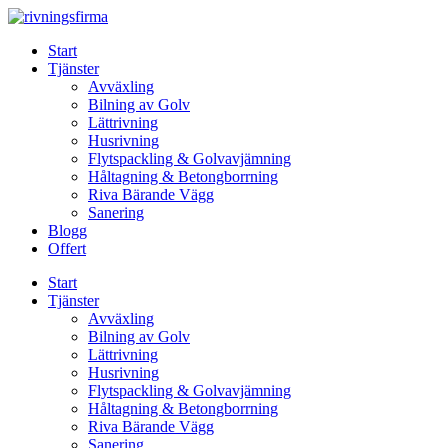
Skip
to
Start
content
Tjänster
Avväxling
Bilning av Golv
Lättrivning
Husrivning
Flytspackling & Golvavjämning
Håltagning & Betongborrning
Riva Bärande Vägg
Sanering
Blogg
Offert
Start
Tjänster
Avväxling
Bilning av Golv
Lättrivning
Husrivning
Flytspackling & Golvavjämning
Håltagning & Betongborrning
Riva Bärande Vägg
Sanering