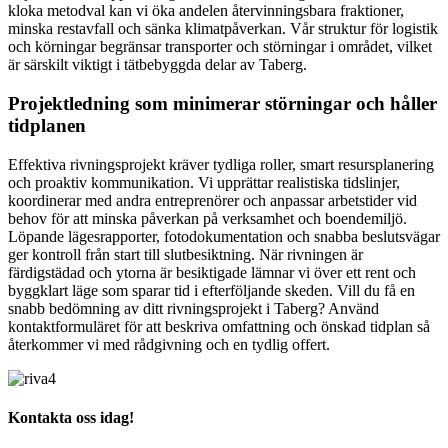
kloka metodval kan vi öka andelen återvinningsbara fraktioner,
minska restavfall och sänka klimatpåverkan. Vår struktur för logistik
och körningar begränsar transporter och störningar i området, vilket
är särskilt viktigt i tätbebyggda delar av Taberg.
Projektledning som minimerar störningar och håller
tidplanen
Effektiva rivningsprojekt kräver tydliga roller, smart resursplanering
och proaktiv kommunikation. Vi upprättar realistiska tidslinjer,
koordinerar med andra entreprenörer och anpassar arbetstider vid
behov för att minska påverkan på verksamhet och boendemiljö.
Löpande lägesrapporter, fotodokumentation och snabba beslutsvägar
ger kontroll från start till slutbesiktning. När rivningen är
färdigstädad och ytorna är besiktigade lämnar vi över ett rent och
byggklart läge som sparar tid i efterföljande skeden. Vill du få en
snabb bedömning av ditt rivningsprojekt i Taberg? Använd
kontaktformuläret för att beskriva omfattning och önskad tidplan så
återkommer vi med rådgivning och en tydlig offert.
Kontakta oss idag!