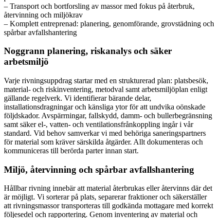
– Transport och bortforsling av massor med fokus på återbruk,
återvinning och miljökrav
– Komplett entreprenad: planering, genomförande, grovstädning och
spårbar avfallshantering
Noggrann planering, riskanalys och säker
arbetsmiljö
Varje rivningsuppdrag startar med en strukturerad plan: platsbesök,
material- och riskinventering, metodval samt arbetsmiljöplan enligt
gällande regelverk. Vi identifierar bärande delar,
installationsdragningar och känsliga ytor för att undvika oönskade
följdskador. Avspärrningar, fallskydd, damm- och bullerbegränsning
samt säker el-, vatten- och ventilationsfrånkoppling ingår i vår
standard. Vid behov samverkar vi med behöriga saneringspartners
för material som kräver särskilda åtgärder. Allt dokumenteras och
kommuniceras till berörda parter innan start.
Miljö, återvinning och spårbar avfallshantering
Hållbar rivning innebär att material återbrukas eller återvinns där det
är möjligt. Vi sorterar på plats, separerar fraktioner och säkerställer
att rivningsmassor transporteras till godkända mottagare med korrekt
följesedel och rapportering. Genom inventering av material och