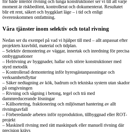
för både interiör rivning och tunga konstruktioner ser vi till att varje
moment är riskbedömt, kontrollerat och dokumenterat. Resultatet
blir ett rent, säkert och byggklart läge – i tid och enligt
överenskommen omfattning.
Våra tjänster inom selektiv och total rivning
Nedan ser du exempel på vad vi hjälper till med – allt anpassat efter
projektets kravbild, material och tidplan.
– Selektiv demontering av väggar, innertak och inredning för precisa
ombyggnationer
– Helrivning av byggnader, hallar och större konstruktioner med
styrd metodik
– Kontrollerad demontering inför hyresgästanpassningar och
verksamhetsflyttar
– Säker nedtagning av kök, badrum och tekniska system utan skador
på omgivningen
– Rivning och sågning i betong, tegel och trä med
dammreducerande lösningar
– Källsortering, fraktionering och miljösmart hantering av allt
rivningsavfall
– Förberedande arbeten inför nyproduktion, tillbyggnad eller ROT-
projekt
– Maskinell rivning med rätt maskinpark eller manuell rivning där
precision krävs