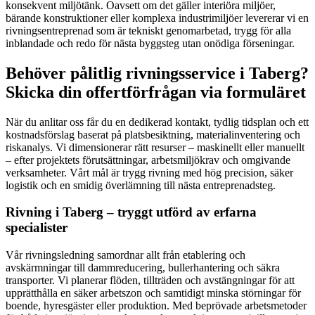
konsekvent miljötänk. Oavsett om det gäller interiöra miljöer,
bärande konstruktioner eller komplexa industrimiljöer levererar vi en
rivningsentreprenad som är tekniskt genomarbetad, trygg för alla
inblandade och redo för nästa byggsteg utan onödiga förseningar.
Behöver pålitlig rivningsservice i Taberg?
Skicka din offertförfrågan via formuläret
När du anlitar oss får du en dedikerad kontakt, tydlig tidsplan och ett
kostnadsförslag baserat på platsbesiktning, materialinventering och
riskanalys. Vi dimensionerar rätt resurser – maskinellt eller manuellt
– efter projektets förutsättningar, arbetsmiljökrav och omgivande
verksamheter. Vårt mål är trygg rivning med hög precision, säker
logistik och en smidig överlämning till nästa entreprenadsteg.
Rivning i Taberg – tryggt utförd av erfarna
specialister
Vår rivningsledning samordnar allt från etablering och
avskärmningar till dammreducering, bullerhantering och säkra
transporter. Vi planerar flöden, tillträden och avstängningar för att
upprätthålla en säker arbetszon och samtidigt minska störningar för
boende, hyresgäster eller produktion. Med beprövade arbetsmetoder