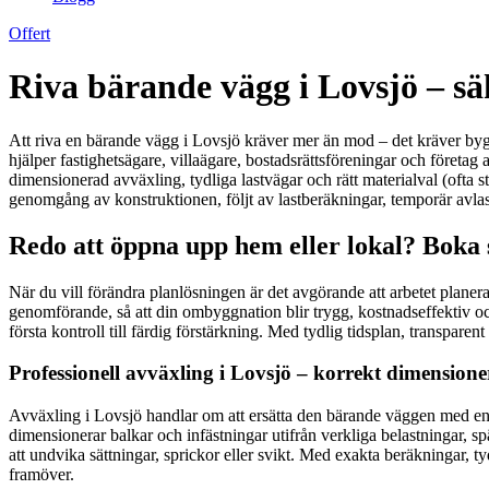
Offert
Riva bärande vägg i Lovsjö – sä
Att riva en bärande vägg i Lovsjö kräver mer än mod – det kräver byggt
hjälper fastighetsägare, villaägare, bostadsrättsföreningar och före
dimensionerad avväxling, tydliga lastvägar och rätt materialval (ofta st
genomgång av konstruktionen, följt av lastberäkningar, temporär avlas
Redo att öppna upp hem eller lokal? Boka 
När du vill förändra planlösningen är det avgörande att arbetet plane
genomförande, så att din ombyggnation blir trygg, kostnadseffektiv och
första kontroll till färdig förstärkning. Med tydlig tidsplan, transpar
Professionell avväxling i Lovsjö – korrekt dimension
Avväxling i Lovsjö handlar om att ersätta den bärande väggen med en l
dimensionerar balkar och infästningar utifrån verkliga belastningar, s
att undvika sättningar, sprickor eller svikt. Med exakta beräkningar, 
framöver.