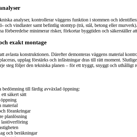
analyser
niska analyser, kontrollerar väggens funktion i stommen och identifierar 
snö- och vindlaster samt befintlig stomtyp (trä, stål, betong eller murver
beredelse minimerar risker, förkortar byggtiden och säkerställer att s
 och exakt montage
för att avlasta konstruktionen. Därefter demonteras väggens material k
placeras, upplag förstärks och infästningar dras till rätt moment. Slutli
je steg följer den tekniska planen – för ett tryggt, snyggt och uthålligt r
sta bedömning till färdig avväxlad öppning:
tt säkert sätt
l öppning
h material
och förankringar
re planlösning
 lastöverföring
astigheten
lag och beräkningar