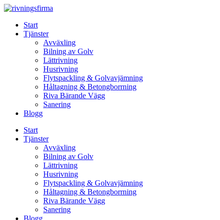
Skip
to
Start
content
Tjänster
Avväxling
Bilning av Golv
Lättrivning
Husrivning
Flytspackling & Golvavjämning
Håltagning & Betongborrning
Riva Bärande Vägg
Sanering
Blogg
Start
Tjänster
Avväxling
Bilning av Golv
Lättrivning
Husrivning
Flytspackling & Golvavjämning
Håltagning & Betongborrning
Riva Bärande Vägg
Sanering
Blogg