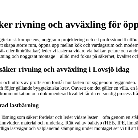
ker rivning och avväxling för öpp
eknisk kompetens, noggrann projektering och ett professionellt utförande
tag att skapa större rum, öppna upp mellan kök och vardagsrum och moder
ål- eller limträbalkar) leder vi lasterna vidare via balkar, pelare och an
tning och noggrant montage – alltid med fokus på säkerhet, kvalitet och
säker rivning och avväxling i Lovsjö idag
ras och utförs av proffs som förstår hur lasten rör sig genom byggnaden
 följer gällande byggtekniska krav. Oavsett om det gäller en villa, en l
ent kommunikation och dokumenterad kvalitet får du en smidig process från
erad lastbärning
ösning som säkert fördelar och leder vidare laster – ofta genom en stå
pännvidder, material och underlag. Rätt val av balktyp (HEB, IPE, limträ
tydliga lastvägar och välplanerad stämpning under montaget ser vi till a