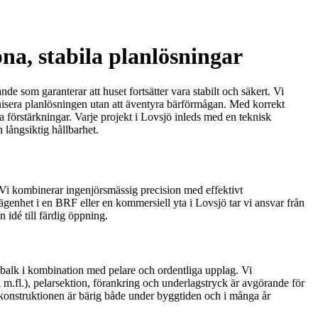
na, stabila planlösningar
 som garanterar att huset fortsätter vara stabilt och säkert. Vi
nisera planlösningen utan att äventyra bärförmågan. Med korrekt
dra förstärkningar. Varje projekt i Lovsjö inleds med en teknisk
 långsiktig hållbarhet.
. Vi kombinerar ingenjörsmässig precision med effektivt
ägenhet i en BRF eller en kommersiell yta i Lovsjö tar vi ansvar från
 idé till färdig öppning.
lbalk i kombination med pelare och ordentliga upplag. Vi
 m.fl.), pelarsektion, förankring och underlagstryck är avgörande för
tt konstruktionen är bärig både under byggtiden och i många år