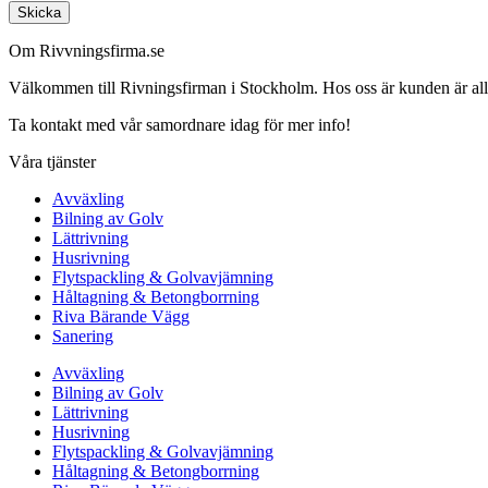
Skicka
Om Rivvningsfirma.se
Välkommen till Rivningsfirman i Stockholm. Hos oss är kunden är alltid 
Ta kontakt med vår samordnare idag för mer info!
Våra tjänster
Avväxling
Bilning av Golv
Lättrivning
Husrivning
Flytspackling & Golvavjämning
Håltagning & Betongborrning
Riva Bärande Vägg
Sanering
Avväxling
Bilning av Golv
Lättrivning
Husrivning
Flytspackling & Golvavjämning
Håltagning & Betongborrning