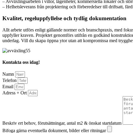
– Avväxlingsarbeten i villor, lägenheter, kommersiella lokaler och störr
– Helhetsleverans från projektering och förberedelser till driftsatt, fär
Kvalitet, regeluppfyllelse och tydlig dokumentation
Allt arbete utförs enligt gällande normer och branschpraxis, med fokus 
uppfyller kraven. Projektet genomförs utifrån en godkänd konstrukti
underlag. Vill du skapa öppna ytor utan att kompromissa med trygghet
Kontakta oss idag!
Namn
Telefon
Email
Adress + Ort
Beskriv ert behov, förutsättningar, antal m2 & önskat startdatum
Bifoga gärna eventuella dokument, bilder eller ritningar