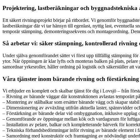
Projektering, lastberäkningar och byggnadstekniska 
Ett säkert rivningsprojekt börjar på ritbordet. Vi genomför byggnadstek
lastberäkningar där vi tar hänsyn till egenlast, nyttig last, eventuella 
temporär stämpning, demonteringssekvens och montageordning. Denna för
Så arbetar vi: säker stämpning, kontrollerad rivning
Under själva genomförandet sätter vi först upp tillfällig stämpning 
ytor. När öppningen är klar lyfts och monteras balken på plats, pelare 
samordnar yrkesroller, håller ordning på logistik och säkerställer att var
Våra tjänster inom bärande rivning och förstärkning
Vi erbjuder en komplett och skalbar tjänst för dig i Lovsjö – från för
– Rivning av bärande väggar där konstruktionen avlastas temporärt på e
– Montering av stålbalkar som ersätter bärande vägg och skapar stabi
– Dimensionering av avväxling utifrån aktuella laster, spännvidder oc
– Förstärkning av bärande delar vid ombyggnation, inklusive upplag 
– Genomförande av öppningar mellan kök och vardagsrum för luftiga
– Installation av pelare, balkar och kompletterande bärverk för korrekt
– Tekniska förhandsbedömningar inför rivning av bärande element i f
– Samordning med konstruktör och framtagning av nödvändigt under