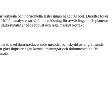
vertikala och horisontella laster innan något tas bort. Därefter följer
k). Utifrån analysen tar vi fram en lösning för avväxlingen och planerar
lutresultatet är både robust och regelmässigt korrekt.
ontrollerat, med dammreducerande metoder och skydd av angränsande
gen görs finjusteringar, kontrollmätningar och dokumentation. Vi
esultat.