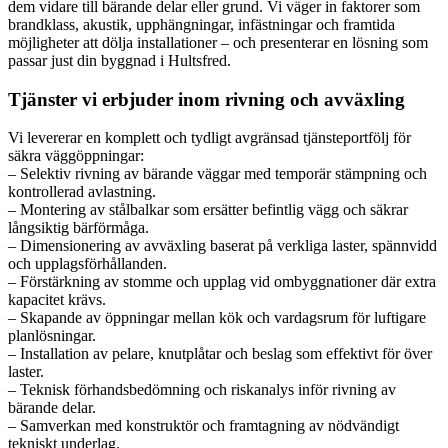
dem vidare till bärande delar eller grund. Vi väger in faktorer som
brandklass, akustik, upphängningar, infästningar och framtida
möjligheter att dölja installationer – och presenterar en lösning som
passar just din byggnad i Hultsfred.
Tjänster vi erbjuder inom rivning och avväxling
Vi levererar en komplett och tydligt avgränsad tjänsteportfölj för
säkra väggöppningar:
– Selektiv rivning av bärande väggar med temporär stämpning och
kontrollerad avlastning.
– Montering av stålbalkar som ersätter befintlig vägg och säkrar
långsiktig bärförmåga.
– Dimensionering av avväxling baserat på verkliga laster, spännvidd
och upplagsförhållanden.
– Förstärkning av stomme och upplag vid ombyggnationer där extra
kapacitet krävs.
– Skapande av öppningar mellan kök och vardagsrum för luftigare
planlösningar.
– Installation av pelare, knutplåtar och beslag som effektivt för över
laster.
– Teknisk förhandsbedömning och riskanalys inför rivning av
bärande delar.
– Samverkan med konstruktör och framtagning av nödvändigt
tekniskt underlag.