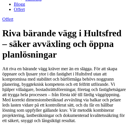
Blogg
Offert
Offert
Riva bärande vägg i Hultsfred
– säker avväxling och öppna
planlösningar
Att riva en bärande vägg kräver mer än en slägga. För att skapa
öppnare och ljusare ytor i din fastighet i Hultsfred utan att
kompromissa med stabilitet och bärförmåga behövs noggrann
planering, byggteknisk kompetens och ett felfritt utförande. Vi
hjälper villaägare, bostadsrättsföreningar, företag och fastighetsägare
att trygga hela processen – från första idé till färdig väggöppning.
Med korrekt dimensionsberäknad avväxling via balkar och pelare
leds lasten vidare på ett kontrollerat sätt, och du får en hållbar
lösning som uppfyller gällande krav. Vår metodik kombinerar
projektering, lastberäkningar och dokumenterad kvalitetssäkring för
ett säkert, snyggt och långsiktigt resultat.