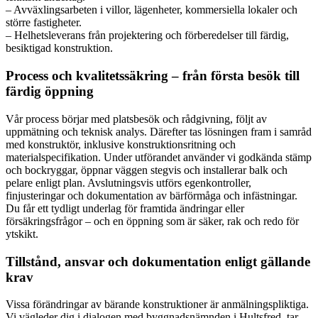
– Avväxlingsarbeten i villor, lägenheter, kommersiella lokaler och
större fastigheter.
– Helhetsleverans från projektering och förberedelser till färdig,
besiktigad konstruktion.
Process och kvalitetssäkring – från första besök till
färdig öppning
Vår process börjar med platsbesök och rådgivning, följt av
uppmätning och teknisk analys. Därefter tas lösningen fram i samråd
med konstruktör, inklusive konstruktionsritning och
materialspecifikation. Under utförandet använder vi godkända stämp
och bockryggar, öppnar väggen stegvis och installerar balk och
pelare enligt plan. Avslutningsvis utförs egenkontroller,
finjusteringar och dokumentation av bärförmåga och infästningar.
Du får ett tydligt underlag för framtida ändringar eller
försäkringsfrågor – och en öppning som är säker, rak och redo för
ytskikt.
Tillstånd, ansvar och dokumentation enligt gällande
krav
Vissa förändringar av bärande konstruktioner är anmälningspliktiga.
Vi vägleder dig i dialogen med byggnadsnämnden i Hultsfred, tar