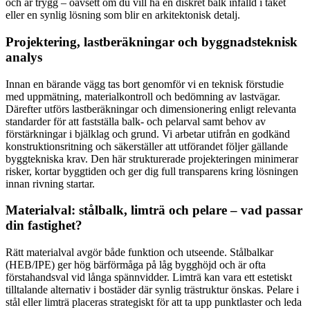
och är trygg – oavsett om du vill ha en diskret balk infälld i taket
eller en synlig lösning som blir en arkitektonisk detalj.
Projektering, lastberäkningar och byggnadsteknisk
analys
Innan en bärande vägg tas bort genomför vi en teknisk förstudie
med uppmätning, materialkontroll och bedömning av lastvägar.
Därefter utförs lastberäkningar och dimensionering enligt relevanta
standarder för att fastställa balk- och pelarval samt behov av
förstärkningar i bjälklag och grund. Vi arbetar utifrån en godkänd
konstruktionsritning och säkerställer att utförandet följer gällande
byggtekniska krav. Den här strukturerade projekteringen minimerar
risker, kortar byggtiden och ger dig full transparens kring lösningen
innan rivning startar.
Materialval: stålbalk, limträ och pelare – vad passar
din fastighet?
Rätt materialval avgör både funktion och utseende. Stålbalkar
(HEB/IPE) ger hög bärförmåga på låg bygghöjd och är ofta
förstahandsval vid långa spännvidder. Limträ kan vara ett estetiskt
tilltalande alternativ i bostäder där synlig trästruktur önskas. Pelare i
stål eller limträ placeras strategiskt för att ta upp punktlaster och leda