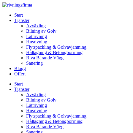
Skip
to
Start
content
Tjänster
Avväxling
Bilning av Golv
Lättrivning
Husrivning
Flytspackling & Golvavjämning
Håltagning & Betongborrning
Riva Bärande Vägg
Sanering
Blogg
Offert
Start
Tjänster
Avväxling
Bilning av Golv
Lättrivning
Husrivning
Flytspackling & Golvavjämning
Håltagning & Betongborrning
Riva Bärande Vägg
Sanering