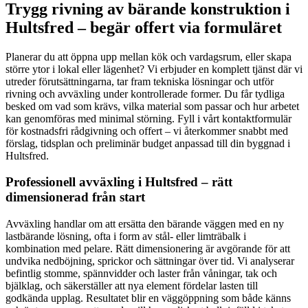
Trygg rivning av bärande konstruktion i
Hultsfred – begär offert via formuläret
Planerar du att öppna upp mellan kök och vardagsrum, eller skapa
större ytor i lokal eller lägenhet? Vi erbjuder en komplett tjänst där vi
utreder förutsättningarna, tar fram tekniska lösningar och utför
rivning och avväxling under kontrollerade former. Du får tydliga
besked om vad som krävs, vilka material som passar och hur arbetet
kan genomföras med minimal störning. Fyll i vårt kontaktformulär
för kostnadsfri rådgivning och offert – vi återkommer snabbt med
förslag, tidsplan och preliminär budget anpassad till din byggnad i
Hultsfred.
Professionell avväxling i Hultsfred – rätt
dimensionerad från start
Avväxling handlar om att ersätta den bärande väggen med en ny
lastbärande lösning, ofta i form av stål- eller limträbalk i
kombination med pelare. Rätt dimensionering är avgörande för att
undvika nedböjning, sprickor och sättningar över tid. Vi analyserar
befintlig stomme, spännvidder och laster från våningar, tak och
bjälklag, och säkerställer att nya element fördelar lasten till
godkända upplag. Resultatet blir en väggöppning som både känns