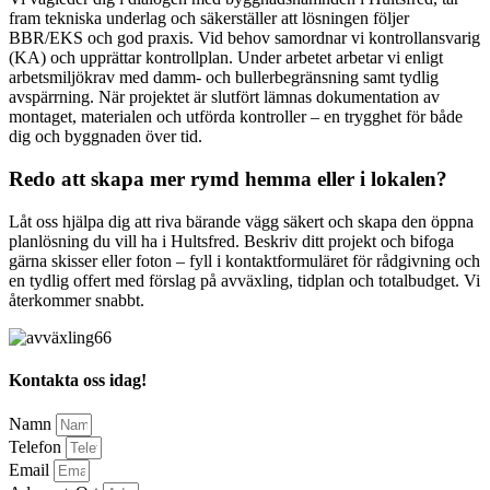
fram tekniska underlag och säkerställer att lösningen följer
BBR/EKS och god praxis. Vid behov samordnar vi kontrollansvarig
(KA) och upprättar kontrollplan. Under arbetet arbetar vi enligt
arbetsmiljökrav med damm- och bullerbegränsning samt tydlig
avspärrning. När projektet är slutfört lämnas dokumentation av
montaget, materialen och utförda kontroller – en trygghet för både
dig och byggnaden över tid.
Redo att skapa mer rymd hemma eller i lokalen?
Låt oss hjälpa dig att riva bärande vägg säkert och skapa den öppna
planlösning du vill ha i Hultsfred. Beskriv ditt projekt och bifoga
gärna skisser eller foton – fyll i kontaktformuläret för rådgivning och
en tydlig offert med förslag på avväxling, tidplan och totalbudget. Vi
återkommer snabbt.
Kontakta oss idag!
Namn
Telefon
Email