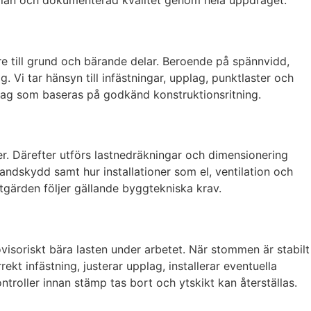
dsplan och dokumenterad kvalitet genom hela uppdraget.
re till grund och bärande delar. Beroende på spännvidd,
 Vi tar hänsyn till infästningar, upplag, punktlaster och
derlag som baseras på godkänd konstruktionsritning.
r. Därefter utförs lastnedräkningar och dimensionering
randskydd samt hur installationer som el, ventilation och
gärden följer gällande byggtekniska krav.
soriskt bära lasten under arbetet. När stommen är stabilt
t infästning, justerar upplag, installerar eventuella
ntroller innan stämp tas bort och ytskikt kan återställas.