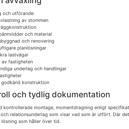
h avväxling
g och utförande:
avlastning av stommen
 väggkonstruktion
spännvidder och material
påbyggnad och renovering
ftigare planlösningar
äkra lastvägar
 av fastigheten
ndiga underlag och handlingar
fastigheter
g, godkänd konstruktion
roll och tydlig dokumentation
med kontrollerade montage, momentdragning enligt specifika
ch relationsunderlag som visar vad som är utfört. Där det ä
 lösning som håller över tid.