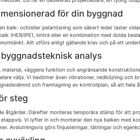
e metoder. Du får en dedikerad projektledare, en tydlig ti
 dimensionerad för din byggnad
n balk- och/eller pelarlösning som säkert leder laster vida
alk (HEB/IPE), limträ eller en kombination med dolda beslag.
t genomtänkt. Allt utförs enligt gällande krav och på ett un
h byggnadsteknisk analys
, material, väggens funktion och angränsande konstruktione
 pelare väljs. Vi bedömer även vibrationer, nedböjning och b
gnadsnämnd och framtagning av kontrollplan, så att hela åt
för steg
tgärder. Därefter monteras temporära stämp för att provi
appvis. Vi lyfter in och monterar den nya balken med korrek
er. Avslutningsvis görs finjusteringar, tätningar och egenko