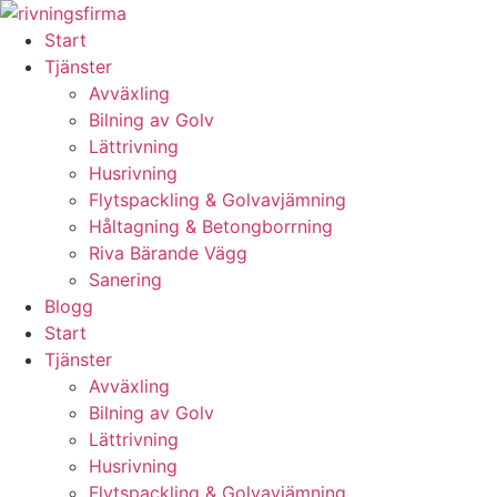
Skip
to
Start
content
Tjänster
Avväxling
Bilning av Golv
Lättrivning
Husrivning
Flytspackling & Golvavjämning
Håltagning & Betongborrning
Riva Bärande Vägg
Sanering
Blogg
Start
Tjänster
Avväxling
Bilning av Golv
Lättrivning
Husrivning
Flytspackling & Golvavjämning