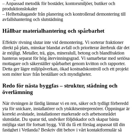
– Anpassad metodik för bostäder, kontorsmiljöer, butiker och
produktionslokaler
– Helhetsåtagande från planering och kontrollerad demontering till
avfallshantering och slutstädning
Hållbar materialhantering och spårbarhet
Effektiv rivning slutar inte vid demontering. Vi sorterar fraktioner
direkt på plats, minskar blandat avfall och prioriterar återbruk där det
är möjligt. Metaller, trä, gips, mineralull, betong och blandfraktion
hanteras separat för hög återvinningsgrad. Vi samarbetar med seriösa
mottagare och säkerställer spårbarhet genom kvitton och rapporter.
Detta ger lägre miljöpåverkan, ökad kostnadskontroll och ett projekt
som möter krav från beställare och myndigheter.
Redo för nästa byggfas – struktur, städning och
överlämning
När rivningen är färdig lämnar vi en ren, säker och tydligt förberedd
yta för snickare, installatörer och ytskiktsentreprenörer. Öppningar är
korrekt avslutade, installationer markerade och arbetsområdet
slutstädat. Du sparar tid, undviker följdskador och skapar bästa
möjliga start för fortsatt bygg. Vill du få ett förslag anpassat till din
fastighet i Vetlanda? Beskriv ditt behov i vårt kontaktformulär så