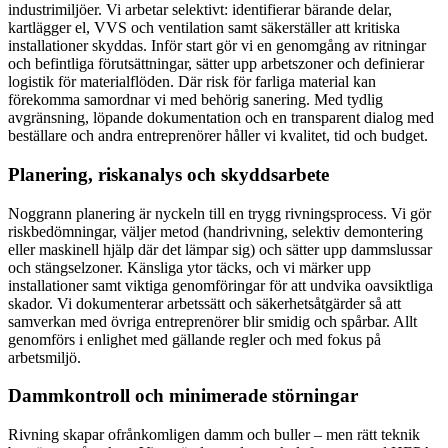
industrimiljöer. Vi arbetar selektivt: identifierar bärande delar,
kartlägger el, VVS och ventilation samt säkerställer att kritiska
installationer skyddas. Inför start gör vi en genomgång av ritningar
och befintliga förutsättningar, sätter upp arbetszoner och definierar
logistik för materialflöden. Där risk för farliga material kan
förekomma samordnar vi med behörig sanering. Med tydlig
avgränsning, löpande dokumentation och en transparent dialog med
beställare och andra entreprenörer håller vi kvalitet, tid och budget.
Planering, riskanalys och skyddsarbete
Noggrann planering är nyckeln till en trygg rivningsprocess. Vi gör
riskbedömningar, väljer metod (handrivning, selektiv demontering
eller maskinell hjälp där det lämpar sig) och sätter upp dammslussar
och stängselzoner. Känsliga ytor täcks, och vi märker upp
installationer samt viktiga genomföringar för att undvika oavsiktliga
skador. Vi dokumenterar arbetssätt och säkerhetsåtgärder så att
samverkan med övriga entreprenörer blir smidig och spårbar. Allt
genomförs i enlighet med gällande regler och med fokus på
arbetsmiljö.
Dammkontroll och minimerade störningar
Rivning skapar ofrånkomligen damm och buller – men rätt teknik