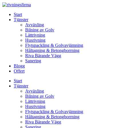
Skip
to
Start
content
Tjänster
Avväxling
Bilning av Golv
Lättrivning
Husrivning
Flytspackling & Golvavjämning
Håltagning & Betongborrning
Riva Bärande Vägg
Sanering
Blogg
Offert
Start
Tjänster
Avväxling
Bilning av Golv
Lättrivning
Husrivning
Flytspackling & Golvavjämning
Håltagning & Betongborrning
Riva Bärande Vägg
Sanering