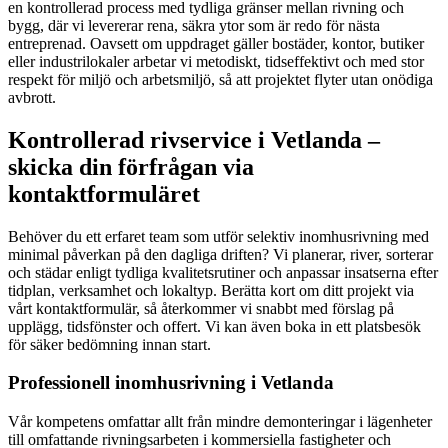
en kontrollerad process med tydliga gränser mellan rivning och
bygg, där vi levererar rena, säkra ytor som är redo för nästa
entreprenad. Oavsett om uppdraget gäller bostäder, kontor, butiker
eller industrilokaler arbetar vi metodiskt, tidseffektivt och med stor
respekt för miljö och arbetsmiljö, så att projektet flyter utan onödiga
avbrott.
Kontrollerad rivservice i Vetlanda –
skicka din förfrågan via
kontaktformuläret
Behöver du ett erfaret team som utför selektiv inomhusrivning med
minimal påverkan på den dagliga driften? Vi planerar, river, sorterar
och städar enligt tydliga kvalitetsrutiner och anpassar insatserna efter
tidplan, verksamhet och lokaltyp. Berätta kort om ditt projekt via
vårt kontaktformulär, så återkommer vi snabbt med förslag på
upplägg, tidsfönster och offert. Vi kan även boka in ett platsbesök
för säker bedömning innan start.
Professionell inomhusrivning i Vetlanda
Vår kompetens omfattar allt från mindre demonteringar i lägenheter
till omfattande rivningsarbeten i kommersiella fastigheter och