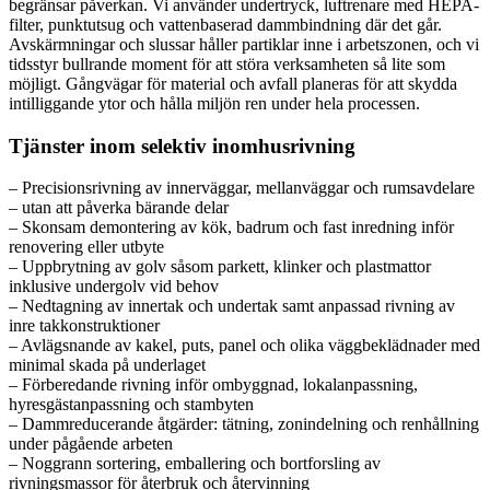
begränsar påverkan. Vi använder undertryck, luftrenare med HEPA-
filter, punktutsug och vattenbaserad dammbindning där det går.
Avskärmningar och slussar håller partiklar inne i arbetszonen, och vi
tidsstyr bullrande moment för att störa verksamheten så lite som
möjligt. Gångvägar för material och avfall planeras för att skydda
intilliggande ytor och hålla miljön ren under hela processen.
Tjänster inom selektiv inomhusrivning
– Precisionsrivning av innerväggar, mellanväggar och rumsavdelare
– utan att påverka bärande delar
– Skonsam demontering av kök, badrum och fast inredning inför
renovering eller utbyte
– Uppbrytning av golv såsom parkett, klinker och plastmattor
inklusive undergolv vid behov
– Nedtagning av innertak och undertak samt anpassad rivning av
inre takkonstruktioner
– Avlägsnande av kakel, puts, panel och olika väggbeklädnader med
minimal skada på underlaget
– Förberedande rivning inför ombyggnad, lokalanpassning,
hyresgästanpassning och stambyten
– Dammreducerande åtgärder: tätning, zonindelning och renhållning
under pågående arbeten
– Noggrann sortering, emballering och bortforsling av
rivningsmassor för återbruk och återvinning