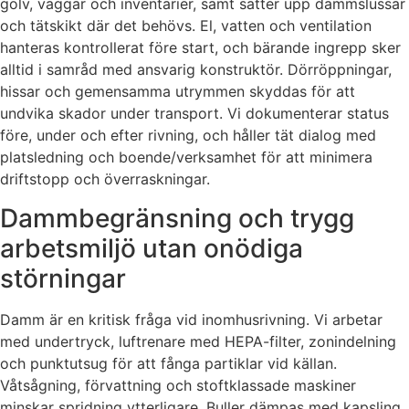
golv, väggar och inventarier, samt sätter upp dammslussar
och tätskikt där det behövs. El, vatten och ventilation
hanteras kontrollerat före start, och bärande ingrepp sker
alltid i samråd med ansvarig konstruktör. Dörröppningar,
hissar och gemensamma utrymmen skyddas för att
undvika skador under transport. Vi dokumenterar status
före, under och efter rivning, och håller tät dialog med
platsledning och boende/verksamhet för att minimera
driftstopp och överraskningar.
Dammbegränsning och trygg
arbetsmiljö utan onödiga
störningar
Damm är en kritisk fråga vid inomhusrivning. Vi arbetar
med undertryck, luftrenare med HEPA-filter, zonindelning
och punktutsug för att fånga partiklar vid källan.
Våtsågning, förvattning och stoftklassade maskiner
minskar spridning ytterligare. Buller dämpas med kapsling