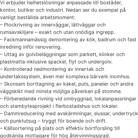
Vi erbjuder helhetslösningar anpassade till bostäder,
kontor, butiker och industri. Nedan ser du exempel på
vanligt beställda arbetsmoment:
– Plockrivning av innerväggar, lättväggar och
rumsavskiljare – exakt och utan onödiga ingrepp.
– Fackmannamässig demontering av kök, badrum och fast
inredning inför renovering.
– Uttag av golvbeläggningar som parkett, klinker och
plastmatta inklusive spackel, flyt och undergolv.
– Kontrollerad nedmontering av innertak och
undertakssystem, även mer komplexa bärverk inomhus.
– Skonsam borttagning av kakel, puts, paneler och andra
väggskikt med minsta möjliga påverkan på stomme.
– Förberedande rivning vid ombyggnad, lokalanpassningar
och stambytesprojekt i flerbostadshus och lokaler.
– Dammreducering med avskärmningar, slussar, undertryck
och punktutsug – tryggt för boende och drift.
– Källsortering på plats och effektiv bortforsling till
godkända mottagare för hög återvinningsgrad.