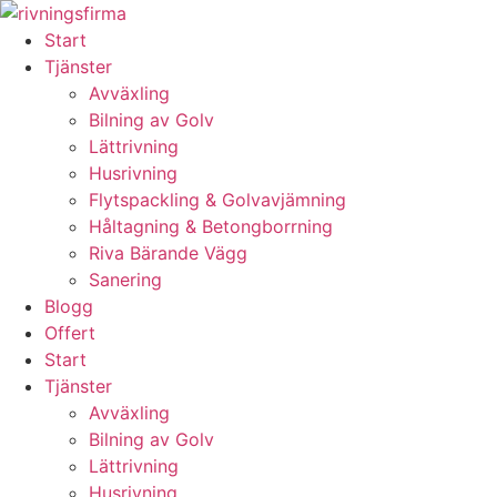
Skip
to
Start
content
Tjänster
Avväxling
Bilning av Golv
Lättrivning
Husrivning
Flytspackling & Golvavjämning
Håltagning & Betongborrning
Riva Bärande Vägg
Sanering
Blogg
Offert
Start
Tjänster
Avväxling
Bilning av Golv
Lättrivning
Husrivning