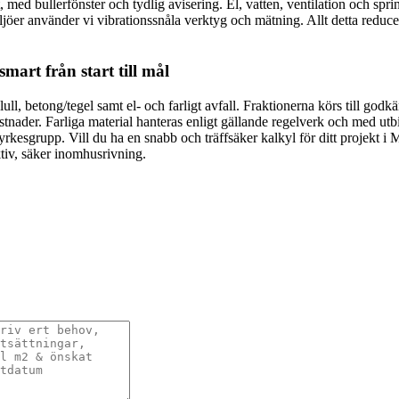
, med bullerfönster och tydlig avisering. El, vatten, ventilation och sprin
iljöer använder vi vibrationssnåla verktyg och mätning. Allt detta reduce
mart från start till mål
neralull, betong/tegel samt el- och farligt avfall. Fraktionerna körs till
stnader. Farliga material hanteras enligt gällande regelverk och med utbil
rkesgrupp. Vill du ha en snabb och träffsäker kalkyl för ditt projekt i
tiv, säker inomhusrivning.