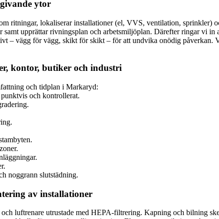
mgivande ytor
nom ritningar, lokaliserar installationer (el, VVS, ventilation, sprinkl
 samt upprättar rivningsplan och arbetsmiljöplan. Därefter ringar vi i
vt – vägg för vägg, skikt för skikt – för att undvika onödig påverkan. V
, kontor, butiker och industri
mfattning och tidplan i Markaryd:
punktvis och kontrollerat.
radering.
ing.
 stambyten.
zoner.
anläggningar.
r.
och noggrann slutstädning.
ring av installationer
h luftrenare utrustade med HEPA-filtrering. Kapning och bilning sker 