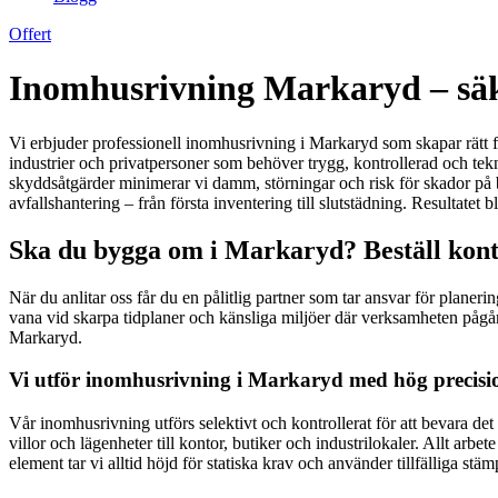
Offert
Inomhusrivning Markaryd – säker
Vi erbjuder professionell inomhusrivning i Markaryd som skapar rätt fö
industrier och privatpersoner som behöver trygg, kontrollerad och te
skyddsåtgärder minimerar vi damm, störningar och risk för skador på bä
avfallshantering – från första inventering till slutstädning. Resultatet
Ska du bygga om i Markaryd? Beställ kontr
När du anlitar oss får du en pålitlig partner som tar ansvar för planer
vana vid skarpa tidplaner och känsliga miljöer där verksamheten pågår p
Markaryd.
Vi utför inomhusrivning i Markaryd med hög precisi
Vår inomhusrivning utförs selektivt och kontrollerat för att bevara d
villor och lägenheter till kontor, butiker och industrilokaler. Allt 
element tar vi alltid höjd för statiska krav och använder tillfälliga stä