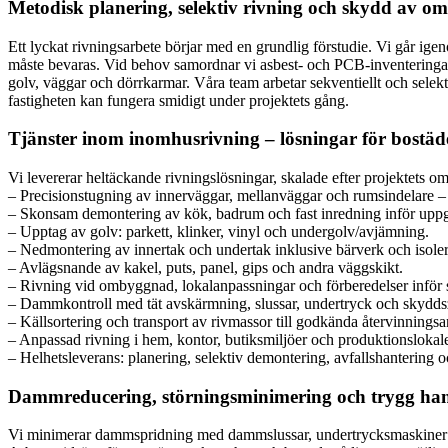
Metodisk planering, selektiv rivning och skydd av o
Ett lyckat rivningsarbete börjar med en grundlig förstudie. Vi går ige
måste bevaras. Vid behov samordnar vi asbest- och PCB-inventeringar
golv, väggar och dörrkarmar. Våra team arbetar sekventiellt och selekti
fastigheten kan fungera smidigt under projektets gång.
Tjänster inom inomhusrivning – lösningar för bostäder
Vi levererar heltäckande rivningslösningar, skalade efter projektets o
– Precisionstugning av innerväggar, mellanväggar och rumsindelare – 
– Skonsam demontering av kök, badrum och fast inredning inför uppg
– Upptag av golv: parkett, klinker, vinyl och undergolv/avjämning.
– Nedmontering av innertak och undertak inklusive bärverk och isoler
– Avlägsnande av kakel, puts, panel, gips och andra väggskikt.
– Rivning vid ombyggnad, lokalanpassningar och förberedelser inför
– Dammkontroll med tät avskärmning, slussar, undertryck och skydds
– Källsortering och transport av rivmassor till godkända återvinnings
– Anpassad rivning i hem, kontor, butiksmiljöer och produktionslokale
– Helhetsleverans: planering, selektiv demontering, avfallshantering 
Dammreducering, störningsminimering och trygg hante
Vi minimerar dammspridning med dammslussar, undertrycksmaskiner oc