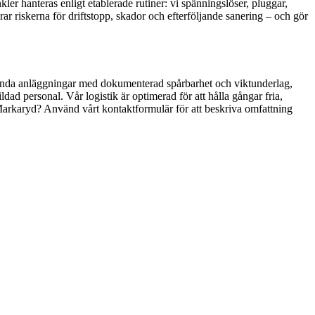
kler hanteras enligt etablerade rutiner: vi spänningslöser, pluggar,
rar riskerna för driftstopp, skador och efterföljande sanering – och gör
 godkända anläggningar med dokumenterad spårbarhet och viktunderlag,
dad personal. Vår logistik är optimerad för att hålla gångar fria,
 Markaryd? Använd vårt kontaktformulär för att beskriva omfattning