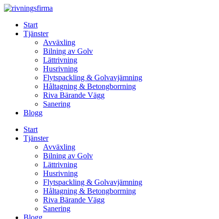
Skip
to
Start
content
Tjänster
Avväxling
Bilning av Golv
Lättrivning
Husrivning
Flytspackling & Golvavjämning
Håltagning & Betongborrning
Riva Bärande Vägg
Sanering
Blogg
Start
Tjänster
Avväxling
Bilning av Golv
Lättrivning
Husrivning
Flytspackling & Golvavjämning
Håltagning & Betongborrning
Riva Bärande Vägg
Sanering
Blogg