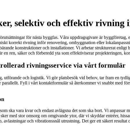
, selektiv och effektiv rivning 
rutsättningar för nästa byggfas. Våra uppdragsgivare är byggföretag, ent
kniskt korrekt rivning inför renovering, ombyggnation eller lokalanpass
rande konstruktioner och installationer. Vi arbetar strukturerat enligt 
 blir en ren, säker och förberedd yta som effektiviserar projekteringen, k
ollerad rivningsservice via vårt formulär
ing, utförande och logistik. Vi gör platsbesök vid behov, tar fram en tyd
arallellt. Fyll i vårt kontaktformulär så återkommer vi snabbt med försla
on
et som ska vara kvar och endast avlägsna det som ska bort. Vi anpassar
arbete sker med stor omsorg om omgivande ytor, där vi skyddar entréer, 
mp, avlastningar och vibrationssnål utrustning. Det ger ett säkert resulta