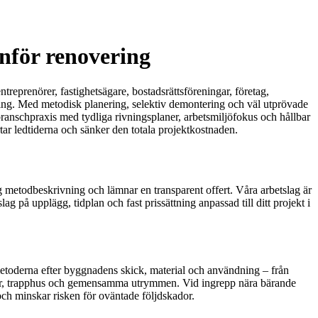
inför renovering
reprenörer, fastighetsägare, bostadsrättsföreningar, företag,
ning. Med metodisk planering, selektiv demontering och väl utprövade
branschpraxis med tydliga rivningsplaner, arbetsmiljöfokus och hållbar
ortar ledtiderna och sänker den totala projektkostnaden.
lig metodbeskrivning och lämnar en transparent offert. Våra arbetslag är
g på upplägg, tidplan och fast prissättning anpassad till ditt projekt i
 metoderna efter byggnadens skick, material och användning – från
hissar, trapphus och gemensamma utrymmen. Vid ingrepp nära bärande
t och minskar risken för oväntade följdskador.