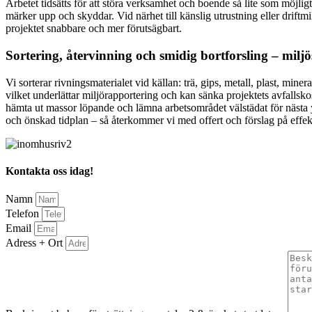
Arbetet tidsätts för att störa verksamhet och boende så lite som möjligt
märker upp och skyddar. Vid närhet till känslig utrustning eller driftm
projektet snabbare och mer förutsägbart.
Sortering, återvinning och smidig bortforsling – miljös
Vi sorterar rivningsmaterialet vid källan: trä, gips, metall, plast, mi
vilket underlättar miljörapportering och kan sänka projektets avfallsko
hämta ut massor löpande och lämna arbetsområdet välstädat för nästa y
och önskad tidplan – så återkommer vi med offert och förslag på effek
Kontakta oss idag!
Namn
Telefon
Email
Adress + Ort