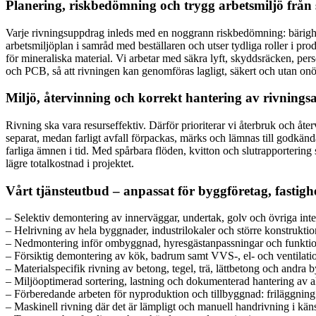
Planering, riskbedömning och trygg arbetsmiljö från 
Varje rivningsuppdrag inleds med en noggrann riskbedömning: bärighet
arbetsmiljöplan i samråd med beställaren och utser tydliga roller i
för mineraliska material. Vi arbetar med säkra lyft, skyddsräcken, pe
och PCB, så att rivningen kan genomföras lagligt, säkert och utan onö
Miljö, återvinning och korrekt hantering av rivningsa
Rivning ska vara resurseffektiv. Därför prioriterar vi återbruk och åter
separat, medan farligt avfall förpackas, märks och lämnas till godkän
farliga ämnen i tid. Med spårbara flöden, kvitton och slutrapportering
lägre totalkostnad i projektet.
Vårt tjänsteutbud – anpassat för byggföretag, fastig
– Selektiv demontering av innerväggar, undertak, golv och övriga int
– Helrivning av hela byggnader, industrilokaler och större konstrukt
– Nedmontering inför ombyggnad, hyresgästanpassningar och funktion
– Försiktig demontering av kök, badrum samt VVS-, el- och ventilati
– Materialspecifik rivning av betong, tegel, trä, lättbetong och andra
– Miljöoptimerad sortering, lastning och dokumenterad hantering av all
– Förberedande arbeten för nyproduktion och tillbyggnad: friläggning 
– Maskinell rivning där det är lämpligt och manuell handrivning i käns