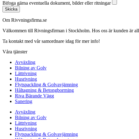
Bifoga gärna eventuella dokument, bilder eller ritningar
Skicka
Om Rivvningsfirma.se
Välkommen till Rivningsfirman i Stockholm. Hos oss är kunden är alltid 
Ta kontakt med vår samordnare idag för mer info!
Våra tjänster
Avväxling
Bilning av Golv
Lättrivning
Husrivning
Flytspackling & Golvavjämning
Håltagning & Betongborrning
Riva Bärande Vägg
Sanering
Avväxling
Bilning av Golv
Lättrivning
Husrivning
Flytspackling & Golvavjämning