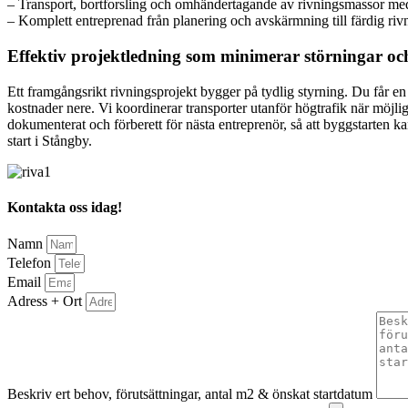
– Transport, bortforsling och omhändertagande av rivningsmassor med
– Komplett entreprenad från planering och avskärmning till färdig ri
Effektiv projektledning som minimerar störningar oc
Ett framgångsrikt rivningsprojekt bygger på tydlig styrning. Du får en
kostnader nere. Vi koordinerar transporter utanför högtrafik när möjlig
dokumenterat och förberett för nästa entreprenör, så att byggstarten 
start i Stångby.
Kontakta oss idag!
Namn
Telefon
Email
Adress + Ort
Beskriv ert behov, förutsättningar, antal m2 & önskat startdatum