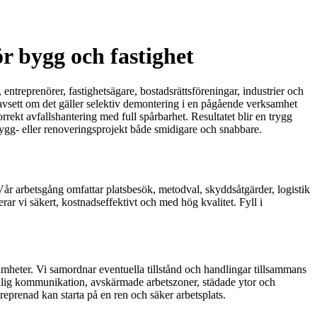
r bygg och fastighet
ntreprenörer, fastighetsägare, bostadsrättsföreningar, industrier och
– oavsett om det gäller selektiv demontering i en pågående verksamhet
ekt avfallshantering med full spårbarhet. Resultatet blir en trygg
ygg- eller renoveringsprojekt både smidigare och snabbare.
. Vår arbetsgång omfattar platsbesök, metodval, skyddsåtgärder, logistik
ar vi säkert, kostnadseffektivt och med hög kvalitet. Fyll i
mheter. Vi samordnar eventuella tillstånd och handlingar tillsammans
tydlig kommunikation, avskärmade arbetszoner, städade ytor och
treprenad kan starta på en ren och säker arbetsplats.