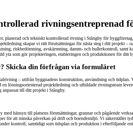
trollerad rivningsentreprenad fö
 planerad och tekniskt kontrollerad rivning i Stångby för byggföretag, e
jektledning skapar vi rätt förutsättningar för nästa steg i ditt projekt 
ktning, riskbedömning, avskärmning, damm- och bullerkontroll, samt korr
d yta som gör projekteringen, etableringen och produktionen för ditt b
r? Skicka din förfrågan via formuläret
r totalrivning – utifrån byggnadens konstruktion, användning och tidplan
 en lösningsorienterad projektledning och utbildade rivningsteam leverer
 anpassat till ditt projekt i Stångby.
y med hänsyn till platsens förutsättningar, grannar och pågående verksa
per för att minska påverkan på drift och boendemiljö. Vi säkerställer 
 under kontroll, samtidigt som tidsplan och produktion i efterföljande en