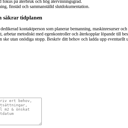
 fokus på återbruk och hög återvinningsgrad.
vning, finstäd och sammanställd slutdokumentation.
h säkrar tidplanen
 dedikerad kontaktperson som planerar bemanning, maskinresurser och logi
t, arbetar metodiskt med egenkontroller och återkopplar löpande till bes
kan ske utan onödiga stopp. Beskriv ditt behov och ladda upp eventuellt