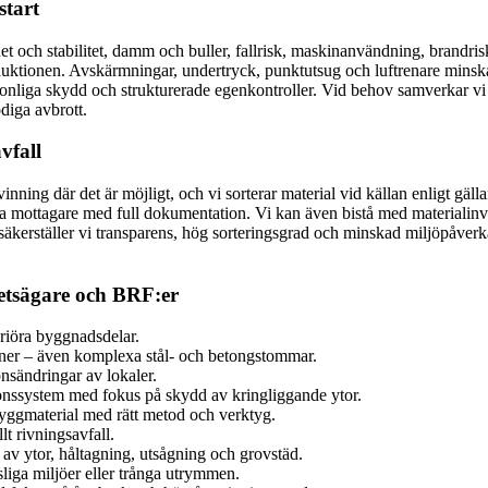
start
 och stabilitet, damm och buller, fallrisk, maskinanvändning, brandrisk
 produktionen. Avskärmningar, undertryck, punktutsug och luftrenare 
rsonliga skydd och strukturerade egenkontroller. Vid behov samverkar vi
diga avbrott.
vfall
vinning där det är möjligt, och vi sorterar material vid källan enligt gäll
da mottagare med full dokumentation. Vi kan även bistå med materialinve
 säkerställer vi transparens, hög sorteringsgrad och minskad miljöpåverk
hetsägare och BRF:er
eriöra byggnadsdelar.
ioner – även komplexa stål- och betongstommar.
sändringar av lokaler.
onssystem med fokus på skydd av kringliggande ytor.
 byggmaterial med rätt metod och verktyg.
t rivningsavfall.
av ytor, håltagning, utsågning och grovstäd.
liga miljöer eller trånga utrymmen.