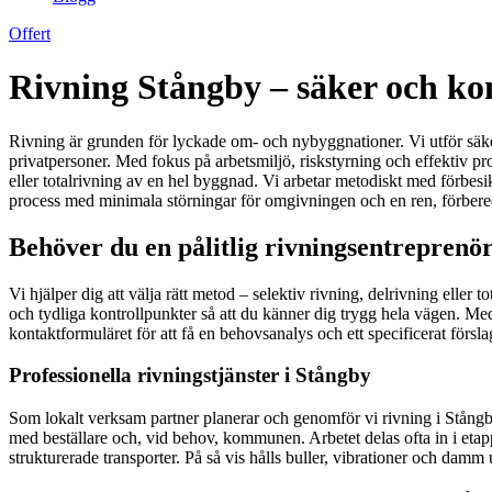
Offert
Rivning Stångby – säker och kon
Rivning är grunden för lyckade om- och nybyggnationer. Vi utför säker,
privatpersoner. Med fokus på arbetsmiljö, riskstyrning och effektiv pro
eller totalrivning av en hel byggnad. Vi arbetar metodiskt med förbesi
process med minimala störningar för omgivningen och en ren, förbered
Behöver du en pålitlig rivningsentreprenö
Vi hjälper dig att välja rätt metod – selektiv rivning, delrivning elle
och tydliga kontrollpunkter så att du känner dig trygg hela vägen. Med
kontaktformuläret för att få en behovsanalys och ett specificerat förslag
Professionella rivningstjänster i Stångby
Som lokalt verksam partner planerar och genomför vi rivning i Stångb
med beställare och, vid behov, kommunen. Arbetet delas ofta in i etap
strukturerade transporter. På så vis hålls buller, vibrationer och damm