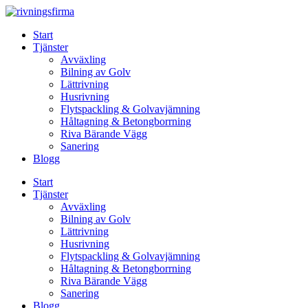
Skip
to
Start
content
Tjänster
Avväxling
Bilning av Golv
Lättrivning
Husrivning
Flytspackling & Golvavjämning
Håltagning & Betongborrning
Riva Bärande Vägg
Sanering
Blogg
Start
Tjänster
Avväxling
Bilning av Golv
Lättrivning
Husrivning
Flytspackling & Golvavjämning
Håltagning & Betongborrning
Riva Bärande Vägg
Sanering
Blogg