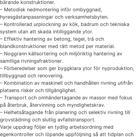
bärande konstruktioner.
– Metodisk nedmontering inför ombyggnad,
hyresgästanpassningar och verksamhetsbyten.
– Kontrollerad urplockning av kök, badrum och tekniska
system utan att skada intilliggande ytor.
– Effektiv hantering av betong, tegel, trä och
blandkonstruktioner med rätt metod per material.
– Noggrann källsortering och miljöriktig hantering av
samtliga rivningsfraktioner.
– Förberedelser som ger byggklara ytor för nyproduktion,
tillbyggnad och renovering.
– Kombination av maskinell och handhållen rivning utifrån
platsens risker och tillgänglighet.
– Transport och omhändertagande av massor med fokus
på återbruk, återvinning och myndighetskrav.
– Helhetsåtagande från planering och selektiv rivning till
grovstädning och slutlig avfallstransport.
Varje uppdrag följer en tydlig arbetsordning med
egenkontroller och löpande uppföljning så att tidplan och