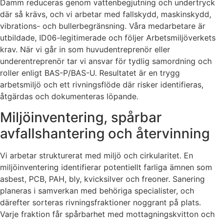
Damm reduceras genom vattenbegjutning och undertryck
där så krävs, och vi arbetar med fallskydd, maskinskydd,
vibrations- och bullerbegränsning. Våra medarbetare är
utbildade, ID06-legitimerade och följer Arbetsmiljöverkets
krav. När vi går in som huvudentreprenör eller
underentreprenör tar vi ansvar för tydlig samordning och
roller enligt BAS-P/BAS-U. Resultatet är en trygg
arbetsmiljö och ett rivningsflöde där risker identifieras,
åtgärdas och dokumenteras löpande.
Miljöinventering, spårbar
avfallshantering och återvinning
Vi arbetar strukturerat med miljö och cirkularitet. En
miljöinventering identifierar potentiellt farliga ämnen som
asbest, PCB, PAH, bly, kvicksilver och freoner. Sanering
planeras i samverkan med behöriga specialister, och
därefter sorteras rivningsfraktioner noggrant på plats.
Varje fraktion får spårbarhet med mottagningskvitton och