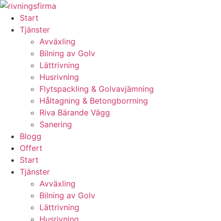
Skip
to
Start
content
Tjänster
Avväxling
Bilning av Golv
Lättrivning
Husrivning
Flytspackling & Golvavjämning
Håltagning & Betongborrning
Riva Bärande Vägg
Sanering
Blogg
Offert
Start
Tjänster
Avväxling
Bilning av Golv
Lättrivning
Husrivning