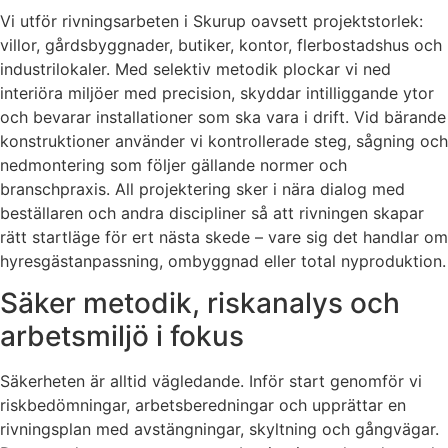
Vi utför rivningsarbeten i Skurup oavsett projektstorlek:
villor, gårdsbyggnader, butiker, kontor, flerbostadshus och
industrilokaler. Med selektiv metodik plockar vi ned
interiöra miljöer med precision, skyddar intilliggande ytor
och bevarar installationer som ska vara i drift. Vid bärande
konstruktioner använder vi kontrollerade steg, sågning och
nedmontering som följer gällande normer och
branschpraxis. All projektering sker i nära dialog med
beställaren och andra discipliner så att rivningen skapar
rätt startläge för ert nästa skede – vare sig det handlar om
hyresgästanpassning, ombyggnad eller total nyproduktion.
Säker metodik, riskanalys och
arbetsmiljö i fokus
Säkerheten är alltid vägledande. Inför start genomför vi
riskbedömningar, arbetsberedningar och upprättar en
rivningsplan med avstängningar, skyltning och gångvägar.