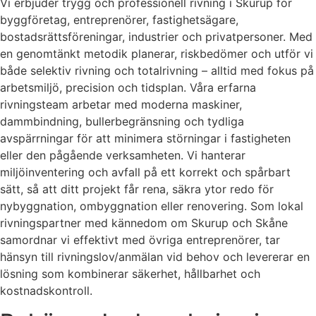
Vi erbjuder trygg och professionell rivning i Skurup för
byggföretag, entreprenörer, fastighetsägare,
bostadsrättsföreningar, industrier och privatpersoner. Med
en genomtänkt metodik planerar, riskbedömer och utför vi
både selektiv rivning och totalrivning – alltid med fokus på
arbetsmiljö, precision och tidsplan. Våra erfarna
rivningsteam arbetar med moderna maskiner,
dammbindning, bullerbegränsning och tydliga
avspärrningar för att minimera störningar i fastigheten
eller den pågående verksamheten. Vi hanterar
miljöinventering och avfall på ett korrekt och spårbart
sätt, så att ditt projekt får rena, säkra ytor redo för
nybyggnation, ombyggnation eller renovering. Som lokal
rivningspartner med kännedom om Skurup och Skåne
samordnar vi effektivt med övriga entreprenörer, tar
hänsyn till rivningslov/anmälan vid behov och levererar en
lösning som kombinerar säkerhet, hållbarhet och
kostnadskontroll.