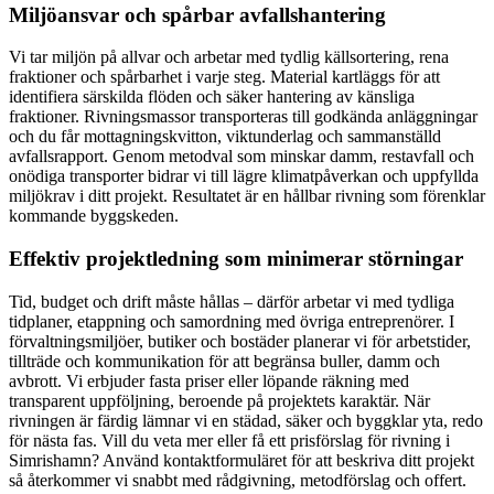
Miljöansvar och spårbar avfallshantering
Vi tar miljön på allvar och arbetar med tydlig källsortering, rena
fraktioner och spårbarhet i varje steg. Material kartläggs för att
identifiera särskilda flöden och säker hantering av känsliga
fraktioner. Rivningsmassor transporteras till godkända anläggningar
och du får mottagningskvitton, viktunderlag och sammanställd
avfallsrapport. Genom metodval som minskar damm, restavfall och
onödiga transporter bidrar vi till lägre klimatpåverkan och uppfyllda
miljökrav i ditt projekt. Resultatet är en hållbar rivning som förenklar
kommande byggskeden.
Effektiv projektledning som minimerar störningar
Tid, budget och drift måste hållas – därför arbetar vi med tydliga
tidplaner, etappning och samordning med övriga entreprenörer. I
förvaltningsmiljöer, butiker och bostäder planerar vi för arbetstider,
tillträde och kommunikation för att begränsa buller, damm och
avbrott. Vi erbjuder fasta priser eller löpande räkning med
transparent uppföljning, beroende på projektets karaktär. När
rivningen är färdig lämnar vi en städad, säker och byggklar yta, redo
för nästa fas. Vill du veta mer eller få ett prisförslag för rivning i
Simrishamn? Använd kontaktformuläret för att beskriva ditt projekt
så återkommer vi snabbt med rådgivning, metodförslag och offert.