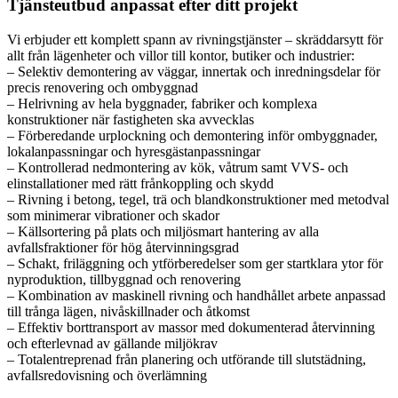
Tjänsteutbud anpassat efter ditt projekt
Vi erbjuder ett komplett spann av rivningstjänster – skräddarsytt för
allt från lägenheter och villor till kontor, butiker och industrier:
– Selektiv demontering av väggar, innertak och inredningsdelar för
precis renovering och ombyggnad
– Helrivning av hela byggnader, fabriker och komplexa
konstruktioner när fastigheten ska avvecklas
– Förberedande urplockning och demontering inför ombyggnader,
lokalanpassningar och hyresgästanpassningar
– Kontrollerad nedmontering av kök, våtrum samt VVS- och
elinstallationer med rätt frånkoppling och skydd
– Rivning i betong, tegel, trä och blandkonstruktioner med metodval
som minimerar vibrationer och skador
– Källsortering på plats och miljösmart hantering av alla
avfallsfraktioner för hög återvinningsgrad
– Schakt, friläggning och ytförberedelser som ger startklara ytor för
nyproduktion, tillbyggnad och renovering
– Kombination av maskinell rivning och handhållet arbete anpassad
till trånga lägen, nivåskillnader och åtkomst
– Effektiv borttransport av massor med dokumenterad återvinning
och efterlevnad av gällande miljökrav
– Totalentreprenad från planering och utförande till slutstädning,
avfallsredovisning och överlämning