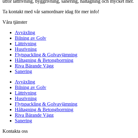
utför lättrivning, byggrivning, sanering, håltagning och mycket mer.
Ta kontakt med vår samordnare idag för mer info!
Våra tjänster
Avväxling
Bilning av Golv
Lättrivning
Husrivning
Flytspackling & Golvavjämning
Håltagning & Betongborrning
Riva Bärande Vägg
Sanering
Avväxling
Bilning av Golv
Lättrivning
Husrivning
Flytspackling & Golvavjämning
Håltagning & Betongborrning
Riva Bärande Vägg
Sanering
Kontakta oss