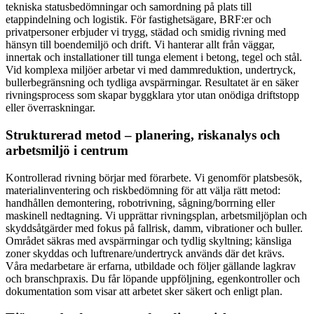
tekniska statusbedömningar och samordning på plats till
etappindelning och logistik. För fastighetsägare, BRF:er och
privatpersoner erbjuder vi trygg, städad och smidig rivning med
hänsyn till boendemiljö och drift. Vi hanterar allt från väggar,
innertak och installationer till tunga element i betong, tegel och stål.
Vid komplexa miljöer arbetar vi med dammreduktion, undertryck,
bullerbegränsning och tydliga avspärrningar. Resultatet är en säker
rivningsprocess som skapar byggklara ytor utan onödiga driftstopp
eller överraskningar.
Strukturerad metod – planering, riskanalys och
arbetsmiljö i centrum
Kontrollerad rivning börjar med förarbete. Vi genomför platsbesök,
materialinventering och riskbedömning för att välja rätt metod:
handhållen demontering, robotrivning, sågning/borrning eller
maskinell nedtagning. Vi upprättar rivningsplan, arbetsmiljöplan och
skyddsåtgärder med fokus på fallrisk, damm, vibrationer och buller.
Området säkras med avspärrningar och tydlig skyltning; känsliga
zoner skyddas och luftrenare/undertryck används där det krävs.
Våra medarbetare är erfarna, utbildade och följer gällande lagkrav
och branschpraxis. Du får löpande uppföljning, egenkontroller och
dokumentation som visar att arbetet sker säkert och enligt plan.