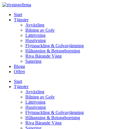
Skip
to
Start
content
Tjänster
Avväxling
Bilning av Golv
Lättrivning
Husrivning
Flytspackling & Golvavjämning
Håltagning & Betongborrning
Riva Bärande Vägg
Sanering
Blogg
Offert
Start
Tjänster
Avväxling
Bilning av Golv
Lättrivning
Husrivning
Flytspackling & Golvavjämning
Håltagning & Betongborrning
Riva Bärande Vägg
Sanering