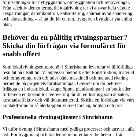
förutsättningar för nybyggnation, ombyggnation och renoveringar.
Från selektiv demontering till totalrivning tar vi ansvar hela vägen:
avspärrningar, dammkontroll, källsortering, spårbar avfallshantering
och slutstädning – så att du får en ren, trygg och byggklar yta enligt
plan.
Behöver du en pålitlig rivningspartner?
Skicka din förfrågan via formuläret för
snabb offert
Som lokal rivningsentreprenör i Simrishamn levererar vi tillförlitliga
resultat på utsatt tid. Vi anpassar metodik efter konstruktion, material
och omgivning, och erbjuder både maskinell och manuell rivning
beroende på projektets förutsättningar. Oavsett om du behöver
frilägga en industrilokal, skapa öppna planlösningar i en butik eller
förbereda en bostad för renovering får du en lösning som är säker,
kostnadseffektiv och väl dokumenterad. Skicka en förfrågan via vårt
kontaktformulär så återkopplar vi med förslag, tidplan och pris.
Professionella rivningstjänster i Simrishamn
Vi utför rivning i Simrishamn med tydliga processer och ansvar i alla
led. För byggbolag och totalentreprenörer tar vi helheten – från