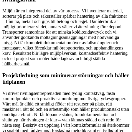
Miljön är en integrerad del av vår process. Vi inventerar material,
sorterar på plats och säkerställer spårbar hantering av alla fraktioner
– från trä, metall och gips till betong och tegel. Där återbruk är
möjligt prioriterar vi det, annars väljer vi återvinning före deponi.
Transporter samordnas för att minska koldioxidavtryck och vi
använder godkända mottagningsanläggningar med nödvändiga
intyg. Ni får komplett dokumentation över avfallsmängder och
mottagare, vilket förenklar miljörapportering och upphandlingens
krav. Resultatet blir lägre miljöpåverkan, kostnadseffektiv hantering
och ett projekt som möter både lagkrav och högt ställda
hållbarhetsmål.
Projektledning som minimerar störningar och håller
tidplanen
Vi driver rivningsentreprenaden med tydlig kontaktväg, fasta
kontrollpunkter och proaktiv samordning mot övriga yrkesgrupper.
Vårt mål är alltid ett smidigt flöde: rätt resurser på plats, rätt
maskiner i rätt tid och en arbetsmiljö som håller produktionstakt utan
onödiga avbrott. Ni får löpande status, fotodokumentation och
slutintyg när rivningen är klar – ytan lämnas städad och redo för
nästa steg. Beskriv ert uppdrag i vårt kontaktformulär så återkommer
vi snabbt med rådgivning, förslag på metodik samt en tydlig offert