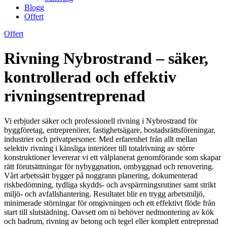
Blogg
Offert
Offert
Rivning Nybrostrand – säker,
kontrollerad och effektiv
rivningsentreprenad
Vi erbjuder säker och professionell rivning i Nybrostrand för
byggföretag, entreprenörer, fastighetsägare, bostadsrättsföreningar,
industrier och privatpersoner. Med erfarenhet från allt mellan
selektiv rivning i känsliga interiörer till totalrivning av större
konstruktioner levererar vi ett välplanerat genomförande som skapar
rätt förutsättningar för nybyggnation, ombyggnad och renovering.
Vårt arbetssätt bygger på noggrann planering, dokumenterad
riskbedömning, tydliga skydds- och avspärrningsrutiner samt strikt
miljö- och avfallshantering. Resultatet blir en trygg arbetsmiljö,
minimerade störningar för omgivningen och ett effektivt flöde från
start till slutstädning. Oavsett om ni behöver nedmontering av kök
och badrum, rivning av betong och tegel eller komplett entreprenad