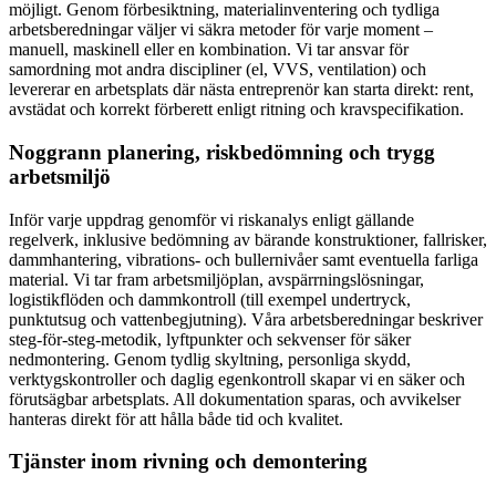
möjligt. Genom förbesiktning, materialinventering och tydliga
arbetsberedningar väljer vi säkra metoder för varje moment –
manuell, maskinell eller en kombination. Vi tar ansvar för
samordning mot andra discipliner (el, VVS, ventilation) och
levererar en arbetsplats där nästa entreprenör kan starta direkt: rent,
avstädat och korrekt förberett enligt ritning och kravspecifikation.
Noggrann planering, riskbedömning och trygg
arbetsmiljö
Inför varje uppdrag genomför vi riskanalys enligt gällande
regelverk, inklusive bedömning av bärande konstruktioner, fallrisker,
dammhantering, vibrations- och bullernivåer samt eventuella farliga
material. Vi tar fram arbetsmiljöplan, avspärrningslösningar,
logistikflöden och dammkontroll (till exempel undertryck,
punktutsug och vattenbegjutning). Våra arbetsberedningar beskriver
steg-för-steg-metodik, lyftpunkter och sekvenser för säker
nedmontering. Genom tydlig skyltning, personliga skydd,
verktygskontroller och daglig egenkontroll skapar vi en säker och
förutsägbar arbetsplats. All dokumentation sparas, och avvikelser
hanteras direkt för att hålla både tid och kvalitet.
Tjänster inom rivning och demontering