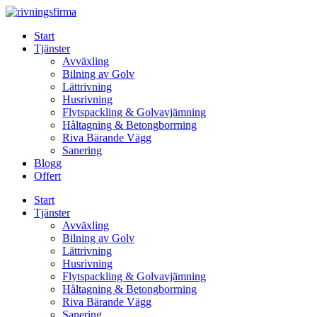
Skip
to
Start
content
Tjänster
Avväxling
Bilning av Golv
Lättrivning
Husrivning
Flytspackling & Golvavjämning
Håltagning & Betongborrning
Riva Bärande Vägg
Sanering
Blogg
Offert
Start
Tjänster
Avväxling
Bilning av Golv
Lättrivning
Husrivning
Flytspackling & Golvavjämning
Håltagning & Betongborrning
Riva Bärande Vägg
Sanering