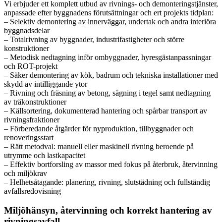
Vi erbjuder ett komplett utbud av rivnings- och demonteringstjänster,
anpassade efter byggnadens förutsättningar och ert projekts tidplan:
– Selektiv demontering av innerväggar, undertak och andra interiöra
byggnadsdelar
– Totalrivning av byggnader, industrifastigheter och större
konstruktioner
– Metodisk nedtagning inför ombyggnader, hyresgästanpassningar
och ROT-projekt
– Säker demontering av kök, badrum och tekniska installationer med
skydd av intilliggande ytor
– Rivning och fräsning av betong, sågning i tegel samt nedtagning
av träkonstruktioner
– Källsortering, dokumenterad hantering och spårbar transport av
rivningsfraktioner
– Förberedande åtgärder för nyproduktion, tillbyggnader och
renoveringsstart
– Rätt metodval: manuell eller maskinell rivning beroende på
utrymme och lastkapacitet
– Effektiv bortforsling av massor med fokus på återbruk, återvinning
och miljökrav
– Helhetsåtagande: planering, rivning, slutstädning och fullständig
avfallsredovisning
Miljöhänsyn, återvinning och korrekt hantering av
rivningsavfall