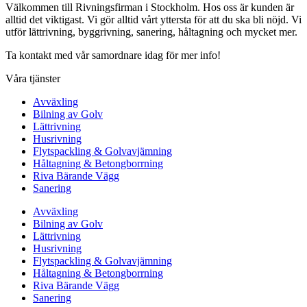
Välkommen till Rivningsfirman i Stockholm. Hos oss är kunden är
alltid det viktigast. Vi gör alltid vårt yttersta för att du ska bli nöjd. Vi
utför lättrivning, byggrivning, sanering, håltagning och mycket mer.
Ta kontakt med vår samordnare idag för mer info!
Våra tjänster
Avväxling
Bilning av Golv
Lättrivning
Husrivning
Flytspackling & Golvavjämning
Håltagning & Betongborrning
Riva Bärande Vägg
Sanering
Avväxling
Bilning av Golv
Lättrivning
Husrivning
Flytspackling & Golvavjämning
Håltagning & Betongborrning
Riva Bärande Vägg
Sanering