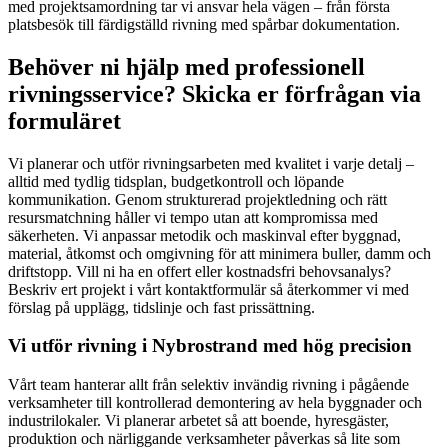
med projektsamordning tar vi ansvar hela vägen – från första
platsbesök till färdigställd rivning med spårbar dokumentation.
Behöver ni hjälp med professionell
rivningsservice? Skicka er förfrågan via
formuläret
Vi planerar och utför rivningsarbeten med kvalitet i varje detalj –
alltid med tydlig tidsplan, budgetkontroll och löpande
kommunikation. Genom strukturerad projektledning och rätt
resursmatchning håller vi tempo utan att kompromissa med
säkerheten. Vi anpassar metodik och maskinval efter byggnad,
material, åtkomst och omgivning för att minimera buller, damm och
driftstopp. Vill ni ha en offert eller kostnadsfri behovsanalys?
Beskriv ert projekt i vårt kontaktformulär så återkommer vi med
förslag på upplägg, tidslinje och fast prissättning.
Vi utför rivning i Nybrostrand med hög precision
Vårt team hanterar allt från selektiv invändig rivning i pågående
verksamheter till kontrollerad demontering av hela byggnader och
industrilokaler. Vi planerar arbetet så att boende, hyresgäster,
produktion och närliggande verksamheter påverkas så lite som