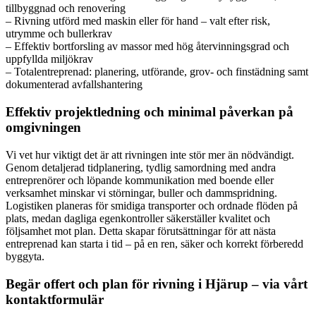
tillbyggnad och renovering
– Rivning utförd med maskin eller för hand – valt efter risk,
utrymme och bullerkrav
– Effektiv bortforsling av massor med hög återvinningsgrad och
uppfyllda miljökrav
– Totalentreprenad: planering, utförande, grov- och finstädning samt
dokumenterad avfallshantering
Effektiv projektledning och minimal påverkan på
omgivningen
Vi vet hur viktigt det är att rivningen inte stör mer än nödvändigt.
Genom detaljerad tidplanering, tydlig samordning med andra
entreprenörer och löpande kommunikation med boende eller
verksamhet minskar vi störningar, buller och dammspridning.
Logistiken planeras för smidiga transporter och ordnade flöden på
plats, medan dagliga egenkontroller säkerställer kvalitet och
följsamhet mot plan. Detta skapar förutsättningar för att nästa
entreprenad kan starta i tid – på en ren, säker och korrekt förberedd
byggyta.
Begär offert och plan för rivning i Hjärup – via vårt
kontaktformulär