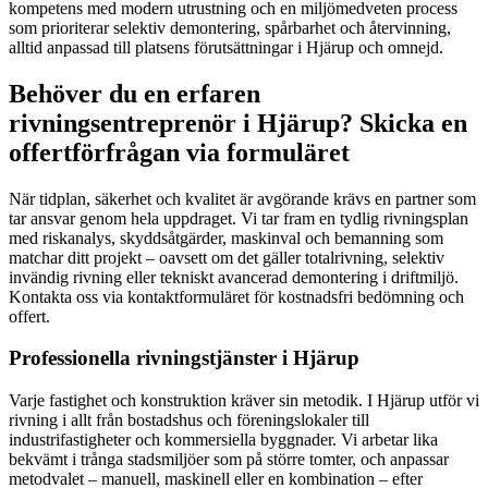
kompetens med modern utrustning och en miljömedveten process
som prioriterar selektiv demontering, spårbarhet och återvinning,
alltid anpassad till platsens förutsättningar i Hjärup och omnejd.
Behöver du en erfaren
rivningsentreprenör i Hjärup? Skicka en
offertförfrågan via formuläret
När tidplan, säkerhet och kvalitet är avgörande krävs en partner som
tar ansvar genom hela uppdraget. Vi tar fram en tydlig rivningsplan
med riskanalys, skyddsåtgärder, maskinval och bemanning som
matchar ditt projekt – oavsett om det gäller totalrivning, selektiv
invändig rivning eller tekniskt avancerad demontering i driftmiljö.
Kontakta oss via kontaktformuläret för kostnadsfri bedömning och
offert.
Professionella rivningstjänster i Hjärup
Varje fastighet och konstruktion kräver sin metodik. I Hjärup utför vi
rivning i allt från bostadshus och föreningslokaler till
industrifastigheter och kommersiella byggnader. Vi arbetar lika
bekvämt i trånga stadsmiljöer som på större tomter, och anpassar
metodvalet – manuell, maskinell eller en kombination – efter