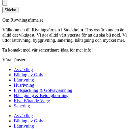
Skicka
Om Rivvningsfirma.se
Välkommen till Rivningsfirman i Stockholm. Hos oss är kunden är
alltid det viktigast. Vi gör alltid vårt yttersta för att du ska bli nöjd. Vi
utför lättrivning, byggrivning, sanering, håltagning och mycket mer.
Ta kontakt med vår samordnare idag för mer info!
Våra tjänster
Avväxling
Bilning av Golv
Lättrivning
Husrivning
Flytspackling & Golvavjämning
Håltagning & Betongborrning
Riva Bärande Vägg
Sanering
Avväxling
Bilning av Golv
Lättrivning