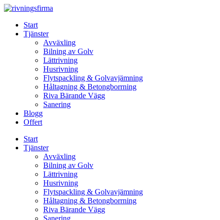
Skip
to
Start
content
Tjänster
Avväxling
Bilning av Golv
Lättrivning
Husrivning
Flytspackling & Golvavjämning
Håltagning & Betongborrning
Riva Bärande Vägg
Sanering
Blogg
Offert
Start
Tjänster
Avväxling
Bilning av Golv
Lättrivning
Husrivning
Flytspackling & Golvavjämning
Håltagning & Betongborrning
Riva Bärande Vägg
Sanering