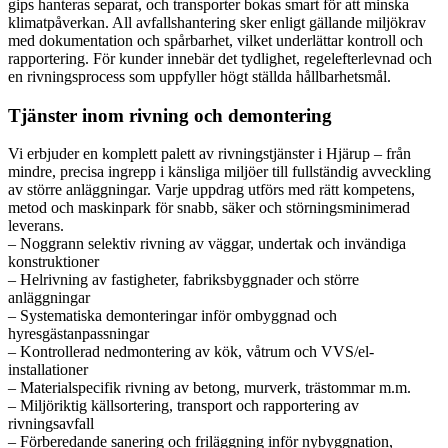
gips hanteras separat, och transporter bokas smart för att minska
klimatpåverkan. All avfallshantering sker enligt gällande miljökrav
med dokumentation och spårbarhet, vilket underlättar kontroll och
rapportering. För kunder innebär det tydlighet, regelefterlevnad och
en rivningsprocess som uppfyller högt ställda hållbarhetsmål.
Tjänster inom rivning och demontering
Vi erbjuder en komplett palett av rivningstjänster i Hjärup – från
mindre, precisa ingrepp i känsliga miljöer till fullständig avveckling
av större anläggningar. Varje uppdrag utförs med rätt kompetens,
metod och maskinpark för snabb, säker och störningsminimerad
leverans.
– Noggrann selektiv rivning av väggar, undertak och invändiga
konstruktioner
– Helrivning av fastigheter, fabriksbyggnader och större
anläggningar
– Systematiska demonteringar inför ombyggnad och
hyresgästanpassningar
– Kontrollerad nedmontering av kök, våtrum och VVS/el-
installationer
– Materialspecifik rivning av betong, murverk, trästommar m.m.
– Miljöriktig källsortering, transport och rapportering av
rivningsavfall
– Förberedande sanering och friläggning inför nybyggnation,