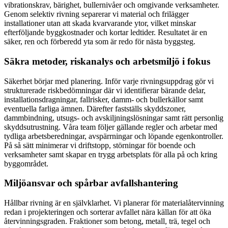
vibrationskrav, bärighet, bullernivåer och omgivande verksamheter.
Genom selektiv rivning separerar vi material och frilägger
installationer utan att skada kvarvarande ytor, vilket minskar
efterföljande byggkostnader och kortar ledtider. Resultatet är en
säker, ren och förberedd yta som är redo för nästa byggsteg.
Säkra metoder, riskanalys och arbetsmiljö i fokus
Säkerhet börjar med planering. Inför varje rivningsuppdrag gör vi
strukturerade riskbedömningar där vi identifierar bärande delar,
installationsdragningar, fallrisker, damm- och bullerkällor samt
eventuella farliga ämnen. Därefter fastställs skyddszoner,
dammbindning, utsugs- och avskiljningslösningar samt rätt personlig
skyddsutrustning. Våra team följer gällande regler och arbetar med
tydliga arbetsberedningar, avspärrningar och löpande egenkontroller.
På så sätt minimerar vi driftstopp, störningar för boende och
verksamheter samt skapar en trygg arbetsplats för alla på och kring
byggområdet.
Miljöansvar och spårbar avfallshantering
Hållbar rivning är en självklarhet. Vi planerar för materialåtervinning
redan i projekteringen och sorterar avfallet nära källan för att öka
återvinningsgraden. Fraktioner som betong, metall, trä, tegel och