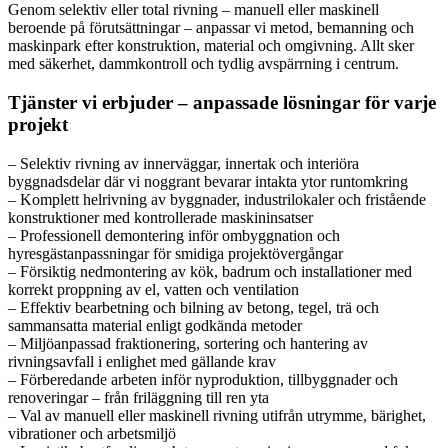
Genom selektiv eller total rivning – manuell eller maskinell
beroende på förutsättningar – anpassar vi metod, bemanning och
maskinpark efter konstruktion, material och omgivning. Allt sker
med säkerhet, dammkontroll och tydlig avspärrning i centrum.
Tjänster vi erbjuder – anpassade lösningar för varje
projekt
– Selektiv rivning av innerväggar, innertak och interiöra
byggnadsdelar där vi noggrant bevarar intakta ytor runtomkring
– Komplett helrivning av byggnader, industrilokaler och fristående
konstruktioner med kontrollerade maskininsatser
– Professionell demontering inför ombyggnation och
hyresgästanpassningar för smidiga projektövergångar
– Försiktig nedmontering av kök, badrum och installationer med
korrekt proppning av el, vatten och ventilation
– Effektiv bearbetning och bilning av betong, tegel, trä och
sammansatta material enligt godkända metoder
– Miljöanpassad fraktionering, sortering och hantering av
rivningsavfall i enlighet med gällande krav
– Förberedande arbeten inför nyproduktion, tillbyggnader och
renoveringar – från friläggning till ren yta
– Val av manuell eller maskinell rivning utifrån utrymme, bärighet,
vibrationer och arbetsmiljö