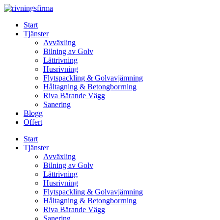
Skip
to
Start
content
Tjänster
Avväxling
Bilning av Golv
Lättrivning
Husrivning
Flytspackling & Golvavjämning
Håltagning & Betongborrning
Riva Bärande Vägg
Sanering
Blogg
Offert
Start
Tjänster
Avväxling
Bilning av Golv
Lättrivning
Husrivning
Flytspackling & Golvavjämning
Håltagning & Betongborrning
Riva Bärande Vägg
Sanering