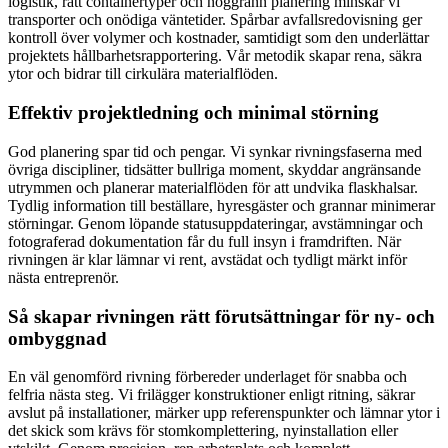
logistik, rätt containertyper och noggrann planering minskar vi
transporter och onödiga väntetider. Spårbar avfallsredovisning ger
kontroll över volymer och kostnader, samtidigt som den underlättar
projektets hållbarhetsrapportering. Vår metodik skapar rena, säkra
ytor och bidrar till cirkulära materialflöden.
Effektiv projektledning och minimal störning
God planering spar tid och pengar. Vi synkar rivningsfaserna med
övriga discipliner, tidsätter bullriga moment, skyddar angränsande
utrymmen och planerar materialflöden för att undvika flaskhalsar.
Tydlig information till beställare, hyresgäster och grannar minimerar
störningar. Genom löpande statusuppdateringar, avstämningar och
fotograferad dokumentation får du full insyn i framdriften. När
rivningen är klar lämnar vi rent, avstädat och tydligt märkt inför
nästa entreprenör.
Så skapar rivningen rätt förutsättningar för ny- och
ombyggnad
En väl genomförd rivning förbereder underlaget för snabba och
felfria nästa steg. Vi frilägger konstruktioner enligt ritning, säkrar
avslut på installationer, märker upp referenspunkter och lämnar ytor i
det skick som krävs för stomkomplettering, nyinstallation eller