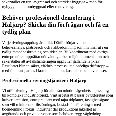
säkerställer en ren, avgränsad och startklar byggyta – redo för
nybyggnation, ombyggnad eller renovering.
Behöver professionell demolering i
Häljarp? Skicka din förfrågan och få en
tydlig plan
Varje rivningsuppdrag är unikt. Därför börjar vi med en
behovsanalys, platsbesök och riskbedömning som mynnar ut i en
tydlig metodbeskrivning och tidsplan. Vi koordinerar med övriga
entreprenörer, upprättar nödvändig arbetsmiljödokumentation och
säkerställer att avfallshanteringen uppfyller gällande lagkrav.
Resultatet blir en säker, effektiv process utan onödiga driftstopp –
med full transparens i kommunikation, kostnader och leveranser.
Professionella rivningstjänster i Häljarp
Vi utför rivning i Häljarp för allt från mindre lägenhetsanpassningar
till komplexa industriprojekt. Vårt arbetssätt passar byggföretag som
kräver precision, entreprenörer med tajta tidplaner, fastighetsägare
som vill minimera driftstörningar, bostadsrättsföreningar med
boendemiljö i fokus, industrier där produktionssäkerhet är
avgörande och privatpersoner som behöver trygg vägledning.