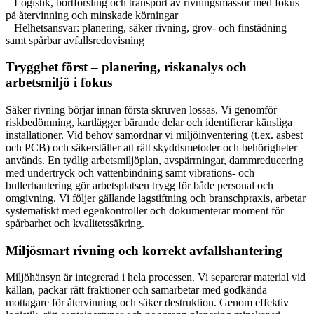
– Logistik, bortforsling och transport av rivningsmassor med fokus
på återvinning och minskade körningar
– Helhetsansvar: planering, säker rivning, grov- och finstädning
samt spårbar avfallsredovisning
Trygghet först – planering, riskanalys och
arbetsmiljö i fokus
Säker rivning börjar innan första skruven lossas. Vi genomför
riskbedömning, kartlägger bärande delar och identifierar känsliga
installationer. Vid behov samordnar vi miljöinventering (t.ex. asbest
och PCB) och säkerställer att rätt skyddsmetoder och behörigheter
används. En tydlig arbetsmiljöplan, avspärrningar, dammreducering
med undertryck och vattenbindning samt vibrations- och
bullerhantering gör arbetsplatsen trygg för både personal och
omgivning. Vi följer gällande lagstiftning och branschpraxis, arbetar
systematiskt med egenkontroller och dokumenterar moment för
spårbarhet och kvalitetssäkring.
Miljösmart rivning och korrekt avfallshantering
Miljöhänsyn är integrerad i hela processen. Vi separerar material vid
källan, packar rätt fraktioner och samarbetar med godkända
mottagare för återvinning och säker destruktion. Genom effektiv