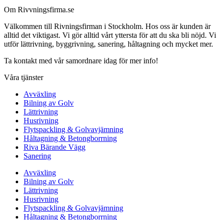
Om Rivvningsfirma.se
Välkommen till Rivningsfirman i Stockholm. Hos oss är kunden är
alltid det viktigast. Vi gör alltid vårt yttersta för att du ska bli nöjd. Vi
utför lättrivning, byggrivning, sanering, håltagning och mycket mer.
Ta kontakt med vår samordnare idag för mer info!
Våra tjänster
Avväxling
Bilning av Golv
Lättrivning
Husrivning
Flytspackling & Golvavjämning
Håltagning & Betongborrning
Riva Bärande Vägg
Sanering
Avväxling
Bilning av Golv
Lättrivning
Husrivning
Flytspackling & Golvavjämning
Håltagning & Betongborrning