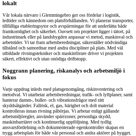
lokalt
Vår lokala närvaro i Glemmingebro ger oss fördelar i logistik,
ledtider och kännedom om platsförhållanden. Vi planerar transporter,
tillfälliga etableringsytor och avspärrningar för att underlätta både
framkomlighet och säkerhet. Oavsett om projektet ligger i tätort, på
industrimark eller på landsbygden anpassar vi metod, maskinval och
arbetstider. Vi tar fram arbetsberedningar, säkerställer nödvändiga
tillstånd och samordnar med andra discipliner på plats. Med väl
utbildade rivningstekniker och maskinförare driver vi projekten
säkert, effektivt och utan onödiga driftstopp.
Noggrann planering, riskanalys och arbetsmiljö i
fokus
Varje uppdrag inleds med platsgenomgång, riskinventering och
metodval. Vi utarbetar arbetsberedningar, trafik- och lyftplaner, samt
hanterar damm-, buller- och vibrationsfrågor med rätt
skyddsåtgärder. Fallrisk, el, gas, bärighet och dolt material
kontrolleras innan rivning påbörjas. Vi arbetar enligt gällande
arbetsmiljöregler, använder spärrzoner, personliga skydd,
maskinbarriärer och kontinuerlig uppföljning. Med tydlig
ansvarsfördelning och dokumenterade egenkontroller skapas en
trygg arbetsplats för både vår personal och andra aktörer på bygget.