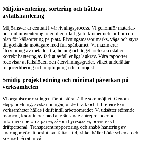
Miljöinventering, sortering och hållbar
avfallshantering
Miljöansvar är centralt i vår rivningsprocess. Vi genomför material-
och miljöinventering, identifierar farliga fraktioner och tar fram en
plan för källsortering på plats. Rivningsmassor märks, vägs och styrs
till godkända mottagare med full spårbarhet. Vi maximerar
återvinning av metaller, trä, betong och tegel, och säkerställer
korrekt hantering av farligt avfall enligt lagkrav. Våra rapporter
redovisar avfallsflöden och återvinningsgrader, vilket underlättar
miljöcertifiering och uppföljning i dina projekt.
Smidig projektledning och minimal påverkan på
verksamheten
Vi organiserar rivningen för att störa så lite som möjligt. Genom
etappindelning, avskärmningar, undertryck och luftrenare kan
verksamheter hållas i drift intill arbetsområdet. Vi tidsätter störande
moment, koordinerar med angränsande entreprenader och
informerar berörda parter, såsom hyresgäster, boende och
driftpersonal. Transparent rapportering och snabb hantering av
ändringar gör att beslut kan fattas i tid, vilket håller både schema och
kostnad på rätt nivå.