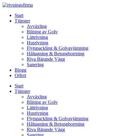
Skip
to
Start
content
Tjänster
Avväxling
Bilning av Golv
Lättrivning
Husrivning
Flytspackling & Golvavjämning
Håltagning & Betongborrning
Riva Bärande Vägg
Sanering
Blogg
Offert
Start
Tjänster
Avväxling
Bilning av Golv
Lättrivning
Husrivning
Flytspackling & Golvavjämning
Håltagning & Betongborrning
Riva Bärande Vägg
Sanering