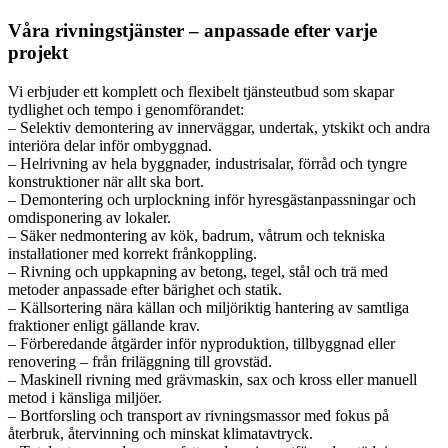
Våra rivningstjänster – anpassade efter varje
projekt
Vi erbjuder ett komplett och flexibelt tjänsteutbud som skapar
tydlighet och tempo i genomförandet:
– Selektiv demontering av innerväggar, undertak, ytskikt och andra
interiöra delar inför ombyggnad.
– Helrivning av hela byggnader, industrisalar, förråd och tyngre
konstruktioner när allt ska bort.
– Demontering och urplockning inför hyresgästanpassningar och
omdisponering av lokaler.
– Säker nedmontering av kök, badrum, våtrum och tekniska
installationer med korrekt frånkoppling.
– Rivning och uppkapning av betong, tegel, stål och trä med
metoder anpassade efter bärighet och statik.
– Källsortering nära källan och miljöriktig hantering av samtliga
fraktioner enligt gällande krav.
– Förberedande åtgärder inför nyproduktion, tillbyggnad eller
renovering – från friläggning till grovstäd.
– Maskinell rivning med grävmaskin, sax och kross eller manuell
metod i känsliga miljöer.
– Bortforsling och transport av rivningsmassor med fokus på
återbruk, återvinning och minskat klimatavtryck.