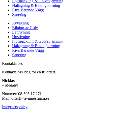
Flytspackling & Golvavjämning
Håltagning & Betongborrning
Riva Bärande Vägg
Sanering
Avväxling
Bilning av Golv
Lättrivning
Husrivning
Flytspackling & Golvavjämning
Håltagning & Betongborrning
Riva Bärande Vägg
Sanering
Kontakta oss
Kontakta oss idag för en fri offert.
Nicklas
–
Medlare
Nummer: 08-505 17 271
Mail: offert@rivningsfirma.se
Integritetspolicy