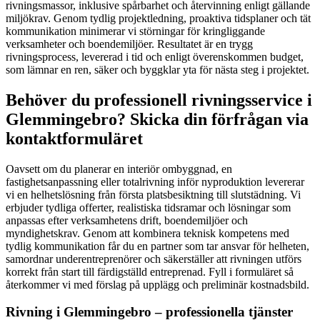
rivningsmassor, inklusive spårbarhet och återvinning enligt gällande
miljökrav. Genom tydlig projektledning, proaktiva tidsplaner och tät
kommunikation minimerar vi störningar för kringliggande
verksamheter och boendemiljöer. Resultatet är en trygg
rivningsprocess, levererad i tid och enligt överenskommen budget,
som lämnar en ren, säker och byggklar yta för nästa steg i projektet.
Behöver du professionell rivningsservice i
Glemmingebro? Skicka din förfrågan via
kontaktformuläret
Oavsett om du planerar en interiör ombyggnad, en
fastighetsanpassning eller totalrivning inför nyproduktion levererar
vi en helhetslösning från första platsbesiktning till slutstädning. Vi
erbjuder tydliga offerter, realistiska tidsramar och lösningar som
anpassas efter verksamhetens drift, boendemiljöer och
myndighetskrav. Genom att kombinera teknisk kompetens med
tydlig kommunikation får du en partner som tar ansvar för helheten,
samordnar underentreprenörer och säkerställer att rivningen utförs
korrekt från start till färdigställd entreprenad. Fyll i formuläret så
återkommer vi med förslag på upplägg och preliminär kostnadsbild.
Rivning i Glemmingebro – professionella tjänster