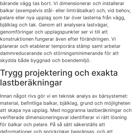
bärande vägg tas bort. Vi dimensionerar och installerar
balkar (exempelvis stål- eller limträbalkar) och, vid behov,
pelare eller nya upplag som tar över lasterna från vägg,
bjälklag och tak. Genom att analysera lastvägar,
genomföringar och upplagspunkter ser vi till att
konstruktionen fungerar även efter förändringen. Vi
planerar och etablerar temporära stämp samt arbetar
dammreducerande och störningsminimerande för att
skydda både byggnad och boendemiljö.
Trygg projektering och exakta
lastberäkningar
Innan något rivs gör vi en teknisk analys av bärsystemet:
material, befintliga balkar, bjälklag, grund och möjligheten
att skapa nya upplag. Med noggranna lastberäkningar och
verifierade dimensioneringsval identifierar vi rätt lösning
för balkar och pelare. På så sätt säkerställs att
deformationer och sprickrisker begränsas, och att