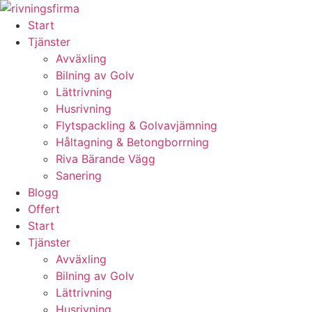
Skip
to
Start
content
Tjänster
Avväxling
Bilning av Golv
Lättrivning
Husrivning
Flytspackling & Golvavjämning
Håltagning & Betongborrning
Riva Bärande Vägg
Sanering
Blogg
Offert
Start
Tjänster
Avväxling
Bilning av Golv
Lättrivning
Husrivning