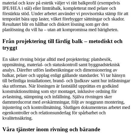
material och krav på estetik väljer vi rätt balkprofil (exempelvis
IPE/HEA i stål) eller limträbalk, kompletterat med pelare och
förstärkta stöd. Under arbetet använder vi provisoriska stämp för att
temporärt bära upp laster, vilket förebygger sättningar och skador.
Resultatet blir en hållbar och diskret lösning som ger den
planlösning du vill ha – utan att kompromissa med bärigheten.
Från projektering till färdig balk – metodiskt och
tryggt
En säker rivning börjar alltid med projektering: platsbesök,
uppmätning, material- och statuskontroll samt byggnadsteknisk
analys. Därefter utförs lastberäkningar och dimensionering av
balkar, pelare och upplag enligt gällande standarder. Vi tar hänsyn
till befintliga installationer, brand- och ljudkrav samt hur infästningar
ska utformas. När lösningen är fastställd upprättas en godkänd
konstruktionsritning som styr montaget, inklusive ordning för
avlastning, stämpning och infällning. Själva rivningen sker
dammreducerat med avskärmningar, följt av noggrann montering,
injustering och kontrollmätning. Slutligen dokumenteras arbetet med
egenkontroller och relationsunderlag för spårbarhet och
kvalitetssäkring.
Våra tjänster inom rivning och bärande