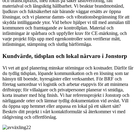
och branschpraxis, med fokus på säker lastöverföring, rätt
materialval och långsiktig hållbarhet. Vi beaktar brandmotstånd,
ljudkrav och fuktsäkerhet när bärande väggar ersätts av öppna
lösningar, och vi planerar damm- och vibrationsbegränsning för att
skydda intilliggande ytor. Vid behov hjälper vi till med anmälan till
kommunen och framtagande av kontrollplan. Material och
infästningar är spårbara och uppfyller krav för CE-märkning, och
varje projekt följs upp med egenkontroller som verifierar mått,
infästningar, stämpning och slutlig bärförmåga.
Kundvärde, tidsplan och lokal närvaro i Jonstorp
Vi vet att god planering minskar störningar och kostnader. Därför får
du tydlig tidsplan, löpande kommunikation och en lösning som tar
hänsyn till boende, hyresgäster eller verksamhet. För BRF och
företag samordnar vi logistik och arbetar etappvis för att minimera
driftstopp; för villaägare och privatpersoner planerar vi smidiga,
korta insatser med hög finish. Vi har referensprojekt i Jonstorp och
närliggande orter och lämnar tydlig dokumentation vid avslut. Vill
du öppna upp hemmet eller anpassa en lokal på ett säkert sätt?
Beskriv ditt projekt i vårt kontaktformulär så återkommer vi med
rådgivning och offertförslag.