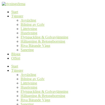
Skip
to
Start
content
Tjänster
Avväxling
Bilning av Golv
Lättrivning
Husrivning
Flytspackling & Golvavjämning
Håltagning & Betongborrning
Riva Bärande Vägg
Sanering
Blogg
Offert
Start
Tjänster
Avväxling
Bilning av Golv
Lättrivning
Husrivning
Flytspackling & Golvavjämning
Håltagning & Betongborrning
Riva Bärande Vägg
Sanering