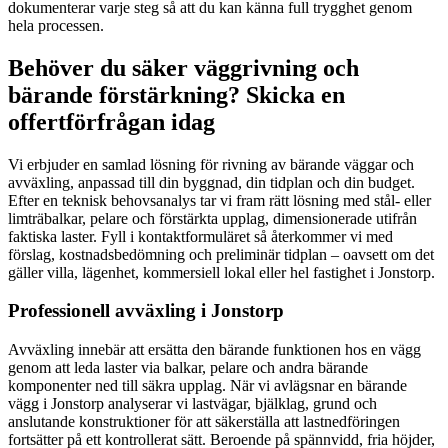
dokumenterar varje steg så att du kan känna full trygghet genom
hela processen.
Behöver du säker väggrivning och
bärande förstärkning? Skicka en
offertförfrågan idag
Vi erbjuder en samlad lösning för rivning av bärande väggar och
avväxling, anpassad till din byggnad, din tidplan och din budget.
Efter en teknisk behovsanalys tar vi fram rätt lösning med stål- eller
limträbalkar, pelare och förstärkta upplag, dimensionerade utifrån
faktiska laster. Fyll i kontaktformuläret så återkommer vi med
förslag, kostnadsbedömning och preliminär tidplan – oavsett om det
gäller villa, lägenhet, kommersiell lokal eller hel fastighet i Jonstorp.
Professionell avväxling i Jonstorp
Avväxling innebär att ersätta den bärande funktionen hos en vägg
genom att leda laster via balkar, pelare och andra bärande
komponenter ned till säkra upplag. När vi avlägsnar en bärande
vägg i Jonstorp analyserar vi lastvägar, bjälklag, grund och
anslutande konstruktioner för att säkerställa att lastnedföringen
fortsätter på ett kontrollerat sätt. Beroende på spännvidd, fria höjder,