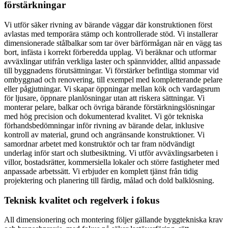
förstärkningar
Vi utför säker rivning av bärande väggar där konstruktionen först
avlastas med temporära stämp och kontrollerade stöd. Vi installerar
dimensionerade stålbalkar som tar över bärförmågan när en vägg tas
bort, infästa i korrekt förberedda upplag. Vi beräknar och utformar
avväxlingar utifrån verkliga laster och spännvidder, alltid anpassade
till byggnadens förutsättningar. Vi förstärker befintliga stommar vid
ombyggnad och renovering, till exempel med kompletterande pelare
eller pågjutningar. Vi skapar öppningar mellan kök och vardagsrum
för ljusare, öppnare planlösningar utan att riskera sättningar. Vi
monterar pelare, balkar och övriga bärande förstärkningslösningar
med hög precision och dokumenterad kvalitet. Vi gör tekniska
förhandsbedömningar inför rivning av bärande delar, inklusive
kontroll av material, grund och angränsande konstruktioner. Vi
samordnar arbetet med konstruktör och tar fram nödvändigt
underlag inför start och slutbesiktning. Vi utför avväxlingsarbeten i
villor, bostadsrätter, kommersiella lokaler och större fastigheter med
anpassade arbetssätt. Vi erbjuder en komplett tjänst från tidig
projektering och planering till färdig, målad och dold balklösning.
Teknisk kvalitet och regelverk i fokus
All dimensionering och montering följer gällande byggtekniska krav