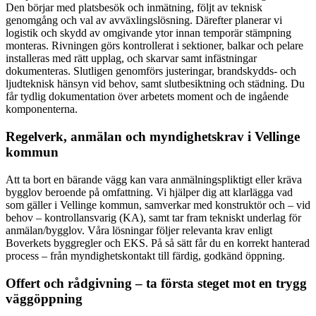
Den börjar med platsbesök och inmätning, följt av teknisk
genomgång och val av avväxlingslösning. Därefter planerar vi
logistik och skydd av omgivande ytor innan temporär stämpning
monteras. Rivningen görs kontrollerat i sektioner, balkar och pelare
installeras med rätt upplag, och skarvar samt infästningar
dokumenteras. Slutligen genomförs justeringar, brandskydds- och
ljudteknisk hänsyn vid behov, samt slutbesiktning och städning. Du
får tydlig dokumentation över arbetets moment och de ingående
komponenterna.
Regelverk, anmälan och myndighetskrav i Vellinge
kommun
Att ta bort en bärande vägg kan vara anmälningspliktigt eller kräva
bygglov beroende på omfattning. Vi hjälper dig att klarlägga vad
som gäller i Vellinge kommun, samverkar med konstruktör och – vid
behov – kontrollansvarig (KA), samt tar fram tekniskt underlag för
anmälan/bygglov. Våra lösningar följer relevanta krav enligt
Boverkets byggregler och EKS. På så sätt får du en korrekt hanterad
process – från myndighetskontakt till färdig, godkänd öppning.
Offert och rådgivning – ta första steget mot en trygg
väggöppning