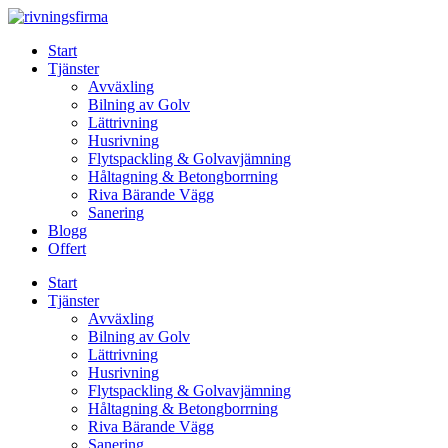
Skip
to
Start
content
Tjänster
Avväxling
Bilning av Golv
Lättrivning
Husrivning
Flytspackling & Golvavjämning
Håltagning & Betongborrning
Riva Bärande Vägg
Sanering
Blogg
Offert
Start
Tjänster
Avväxling
Bilning av Golv
Lättrivning
Husrivning
Flytspackling & Golvavjämning
Håltagning & Betongborrning
Riva Bärande Vägg
Sanering