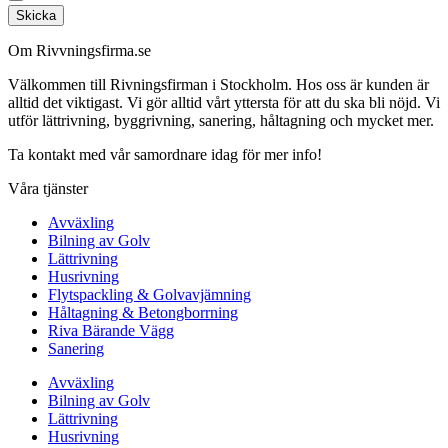
Skicka
Om Rivvningsfirma.se
Välkommen till Rivningsfirman i Stockholm. Hos oss är kunden är
alltid det viktigast. Vi gör alltid vårt yttersta för att du ska bli nöjd. Vi
utför lättrivning, byggrivning, sanering, håltagning och mycket mer.
Ta kontakt med vår samordnare idag för mer info!
Våra tjänster
Avväxling
Bilning av Golv
Lättrivning
Husrivning
Flytspackling & Golvavjämning
Håltagning & Betongborrning
Riva Bärande Vägg
Sanering
Avväxling
Bilning av Golv
Lättrivning
Husrivning