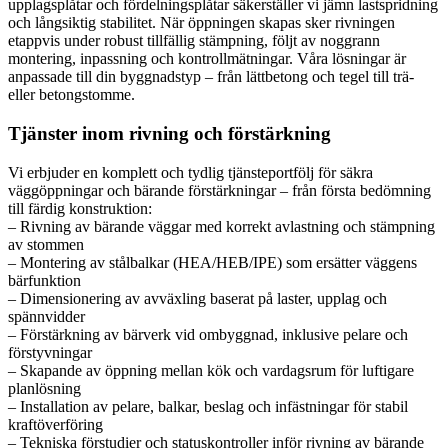
upplagsplåtar och fördelningsplåtar säkerställer vi jämn lastspridning
och långsiktig stabilitet. När öppningen skapas sker rivningen
etappvis under robust tillfällig stämpning, följt av noggrann
montering, inpassning och kontrollmätningar. Våra lösningar är
anpassade till din byggnadstyp – från lättbetong och tegel till trä-
eller betongstomme.
Tjänster inom rivning och förstärkning
Vi erbjuder en komplett och tydlig tjänsteportfölj för säkra
väggöppningar och bärande förstärkningar – från första bedömning
till färdig konstruktion:
– Rivning av bärande väggar med korrekt avlastning och stämpning
av stommen
– Montering av stålbalkar (HEA/HEB/IPE) som ersätter väggens
bärfunktion
– Dimensionering av avväxling baserat på laster, upplag och
spännvidder
– Förstärkning av bärverk vid ombyggnad, inklusive pelare och
förstyvningar
– Skapande av öppning mellan kök och vardagsrum för luftigare
planlösning
– Installation av pelare, balkar, beslag och infästningar för stabil
kraftöverföring
– Tekniska förstudier och statuskontroller inför rivning av bärande