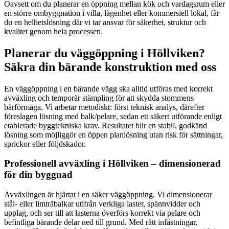
Oavsett om du planerar en öppning mellan kök och vardagsrum eller
en större ombyggnation i villa, lägenhet eller kommersiell lokal, får
du en helhetslösning där vi tar ansvar för säkerhet, struktur och
kvalitet genom hela processen.
Planerar du väggöppning i Höllviken?
Säkra din bärande konstruktion med oss
En väggöppning i en bärande vägg ska alltid utföras med korrekt
avväxling och temporär stämpling för att skydda stommens
bärförmåga. Vi arbetar metodiskt: först teknisk analys, därefter
föreslagen lösning med balk/pelare, sedan ett säkert utförande enligt
etablerade byggtekniska krav. Resultatet blir en stabil, godkänd
lösning som möjliggör en öppen planlösning utan risk för sättningar,
sprickor eller följdskador.
Professionell avväxling i Höllviken – dimensionerad
för din byggnad
Avväxlingen är hjärtat i en säker väggöppning. Vi dimensionerar
stål- eller limträbalkar utifrån verkliga laster, spännvidder och
upplag, och ser till att lasterna överförs korrekt via pelare och
befintliga bärande delar ned till grund. Med rätt infästningar,