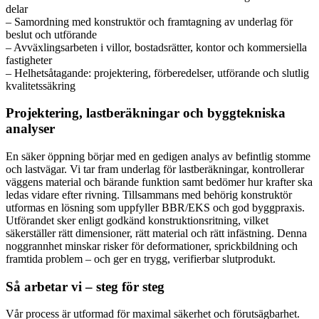
delar
– Samordning med konstruktör och framtagning av underlag för
beslut och utförande
– Avväxlingsarbeten i villor, bostadsrätter, kontor och kommersiella
fastigheter
– Helhetsåtagande: projektering, förberedelser, utförande och slutlig
kvalitetssäkring
Projektering, lastberäkningar och byggtekniska
analyser
En säker öppning börjar med en gedigen analys av befintlig stomme
och lastvägar. Vi tar fram underlag för lastberäkningar, kontrollerar
väggens material och bärande funktion samt bedömer hur krafter ska
ledas vidare efter rivning. Tillsammans med behörig konstruktör
utformas en lösning som uppfyller BBR/EKS och god byggpraxis.
Utförandet sker enligt godkänd konstruktionsritning, vilket
säkerställer rätt dimensioner, rätt material och rätt infästning. Denna
noggrannhet minskar risker för deformationer, sprickbildning och
framtida problem – och ger en trygg, verifierbar slutprodukt.
Så arbetar vi – steg för steg
Vår process är utformad för maximal säkerhet och förutsägbarhet.