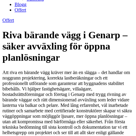
Blogg
Offert
Offert
Riva bärande vägg i Genarp –
säker avväxling för öppna
planlösningar
Att riva en bärande vägg kräver mer än en slägga – det handlar om
noggrann projektering, korrekta lastberäkningar och ett
professionellt utförande som garanterar att byggnadens stabilitet
bibehålls. Vi hjälper fastighetsägare, villaägare,
bostadsrättsföreningar och företag i Genarp med trygg rivning av
bärande väggar och rätt dimensionerad avväxling som leder vidare
lasterna via balkar och pelare. Med lång erfarenhet, väl inarbetade
rutiner och samarbete med certifierade konstruktörer skapar vi säkra
väggöppningar som möjliggör ljusare, mer öppna planlösningar –
utan att kompromissa med bärförmåga eller säkerhet. Från första
tekniska bedömning till sista kontroll och dokumentation tar vi ett
helhetsgrepp om projektet och ser till att allt sker enligt gällande