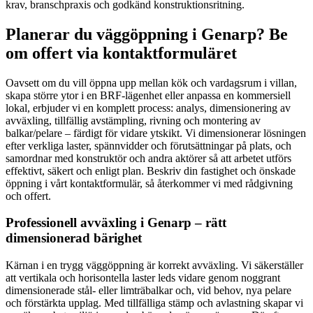
krav, branschpraxis och godkänd konstruktionsritning.
Planerar du väggöppning i Genarp? Be
om offert via kontaktformuläret
Oavsett om du vill öppna upp mellan kök och vardagsrum i villan,
skapa större ytor i en BRF-lägenhet eller anpassa en kommersiell
lokal, erbjuder vi en komplett process: analys, dimensionering av
avväxling, tillfällig avstämpling, rivning och montering av
balkar/pelare – färdigt för vidare ytskikt. Vi dimensionerar lösningen
efter verkliga laster, spännvidder och förutsättningar på plats, och
samordnar med konstruktör och andra aktörer så att arbetet utförs
effektivt, säkert och enligt plan. Beskriv din fastighet och önskade
öppning i vårt kontaktformulär, så återkommer vi med rådgivning
och offert.
Professionell avväxling i Genarp – rätt
dimensionerad bärighet
Kärnan i en trygg väggöppning är korrekt avväxling. Vi säkerställer
att vertikala och horisontella laster leds vidare genom noggrant
dimensionerade stål- eller limträbalkar och, vid behov, nya pelare
och förstärkta upplag. Med tillfälliga stämp och avlastning skapar vi