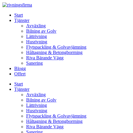
Skip
to
Start
content
Tjänster
Avväxling
Bilning av Golv
Lättrivning
Husrivning
Flytspackling & Golvavjämning
Håltagning & Betongborrning
Riva Bärande Vägg
Sanering
Blogg
Offert
Start
Tjänster
Avväxling
Bilning av Golv
Lättrivning
Husrivning
Flytspackling & Golvavjämning
Håltagning & Betongborrning
Riva Bärande Vägg
Sanering