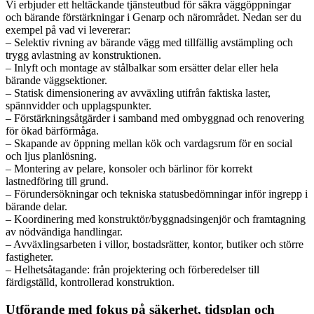
Vi erbjuder ett heltäckande tjänsteutbud för säkra väggöppningar
och bärande förstärkningar i Genarp och närområdet. Nedan ser du
exempel på vad vi levererar:
– Selektiv rivning av bärande vägg med tillfällig avstämpling och
trygg avlastning av konstruktionen.
– Inlyft och montage av stålbalkar som ersätter delar eller hela
bärande väggsektioner.
– Statisk dimensionering av avväxling utifrån faktiska laster,
spännvidder och upplagspunkter.
– Förstärkningsåtgärder i samband med ombyggnad och renovering
för ökad bärförmåga.
– Skapande av öppning mellan kök och vardagsrum för en social
och ljus planlösning.
– Montering av pelare, konsoler och bärlinor för korrekt
lastnedföring till grund.
– Förundersökningar och tekniska statusbedömningar inför ingrepp i
bärande delar.
– Koordinering med konstruktör/byggnadsingenjör och framtagning
av nödvändiga handlingar.
– Avväxlingsarbeten i villor, bostadsrätter, kontor, butiker och större
fastigheter.
– Helhetsåtagande: från projektering och förberedelser till
färdigställd, kontrollerad konstruktion.
Utförande med fokus på säkerhet, tidsplan och