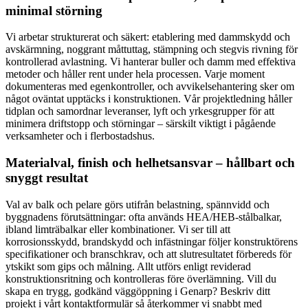
minimal störning
Vi arbetar strukturerat och säkert: etablering med dammskydd och
avskärmning, noggrant måttuttag, stämpning och stegvis rivning för
kontrollerad avlastning. Vi hanterar buller och damm med effektiva
metoder och håller rent under hela processen. Varje moment
dokumenteras med egenkontroller, och avvikelsehantering sker om
något oväntat upptäcks i konstruktionen. Vår projektledning håller
tidplan och samordnar leveranser, lyft och yrkesgrupper för att
minimera driftstopp och störningar – särskilt viktigt i pågående
verksamheter och i flerbostadshus.
Materialval, finish och helhetsansvar – hållbart och
snyggt resultat
Val av balk och pelare görs utifrån belastning, spännvidd och
byggnadens förutsättningar: ofta används HEA/HEB-stålbalkar,
ibland limträbalkar eller kombinationer. Vi ser till att
korrosionsskydd, brandskydd och infästningar följer konstruktörens
specifikationer och branschkrav, och att slutresultatet förbereds för
ytskikt som gips och målning. Allt utförs enligt reviderad
konstruktionsritning och kontrolleras före överlämning. Vill du
skapa en trygg, godkänd väggöppning i Genarp? Beskriv ditt
projekt i vårt kontaktformulär så återkommer vi snabbt med