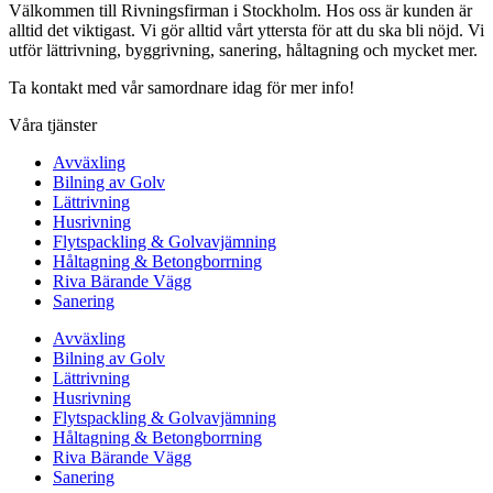
Välkommen till Rivningsfirman i Stockholm. Hos oss är kunden är
alltid det viktigast. Vi gör alltid vårt yttersta för att du ska bli nöjd. Vi
utför lättrivning, byggrivning, sanering, håltagning och mycket mer.
Ta kontakt med vår samordnare idag för mer info!
Våra tjänster
Avväxling
Bilning av Golv
Lättrivning
Husrivning
Flytspackling & Golvavjämning
Håltagning & Betongborrning
Riva Bärande Vägg
Sanering
Avväxling
Bilning av Golv
Lättrivning
Husrivning
Flytspackling & Golvavjämning
Håltagning & Betongborrning
Riva Bärande Vägg
Sanering