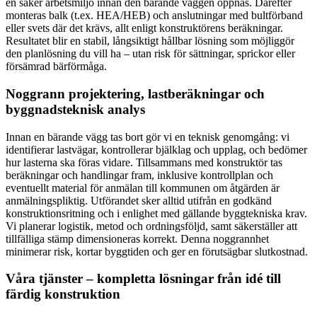
en säker arbetsmiljö innan den bärande väggen öppnas. Därefter
monteras balk (t.ex. HEA/HEB) och anslutningar med bultförband
eller svets där det krävs, allt enligt konstruktörens beräkningar.
Resultatet blir en stabil, långsiktigt hållbar lösning som möjliggör
den planlösning du vill ha – utan risk för sättningar, sprickor eller
försämrad bärförmåga.
Noggrann projektering, lastberäkningar och
byggnadsteknisk analys
Innan en bärande vägg tas bort gör vi en teknisk genomgång: vi
identifierar lastvägar, kontrollerar bjälklag och upplag, och bedömer
hur lasterna ska föras vidare. Tillsammans med konstruktör tas
beräkningar och handlingar fram, inklusive kontrollplan och
eventuellt material för anmälan till kommunen om åtgärden är
anmälningspliktig. Utförandet sker alltid utifrån en godkänd
konstruktionsritning och i enlighet med gällande byggtekniska krav.
Vi planerar logistik, metod och ordningsföljd, samt säkerställer att
tillfälliga stämp dimensioneras korrekt. Denna noggrannhet
minimerar risk, kortar byggtiden och ger en förutsägbar slutkostnad.
Våra tjänster – kompletta lösningar från idé till
färdig konstruktion