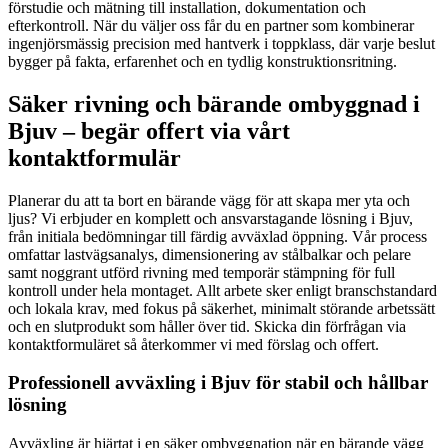
förstudie och mätning till installation, dokumentation och
efterkontroll. När du väljer oss får du en partner som kombinerar
ingenjörsmässig precision med hantverk i toppklass, där varje beslut
bygger på fakta, erfarenhet och en tydlig konstruktionsritning.
Säker rivning och bärande ombyggnad i
Bjuv – begär offert via vårt
kontaktformulär
Planerar du att ta bort en bärande vägg för att skapa mer yta och
ljus? Vi erbjuder en komplett och ansvarstagande lösning i Bjuv,
från initiala bedömningar till färdig avväxlad öppning. Vår process
omfattar lastvägsanalys, dimensionering av stålbalkar och pelare
samt noggrant utförd rivning med temporär stämpning för full
kontroll under hela montaget. Allt arbete sker enligt branschstandard
och lokala krav, med fokus på säkerhet, minimalt störande arbetssätt
och en slutprodukt som håller över tid. Skicka din förfrågan via
kontaktformuläret så återkommer vi med förslag och offert.
Professionell avväxling i Bjuv för stabil och hållbar
lösning
Avväxling är hjärtat i en säker ombyggnation när en bärande vägg