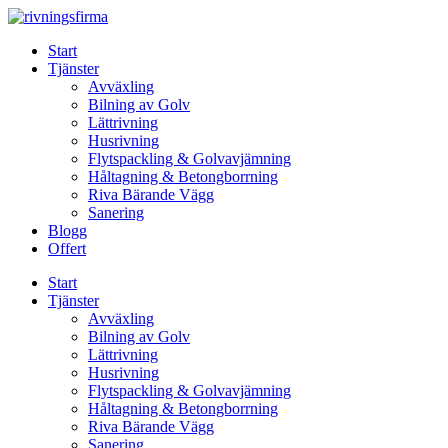
Skip
to
Start
content
Tjänster
Avväxling
Bilning av Golv
Lättrivning
Husrivning
Flytspackling & Golvavjämning
Håltagning & Betongborrning
Riva Bärande Vägg
Sanering
Blogg
Offert
Start
Tjänster
Avväxling
Bilning av Golv
Lättrivning
Husrivning
Flytspackling & Golvavjämning
Håltagning & Betongborrning
Riva Bärande Vägg
Sanering