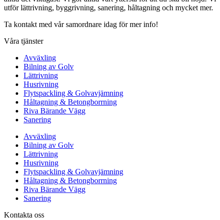
utför lättrivning, byggrivning, sanering, håltagning och mycket mer.
Ta kontakt med vår samordnare idag för mer info!
Våra tjänster
Avväxling
Bilning av Golv
Lättrivning
Husrivning
Flytspackling & Golvavjämning
Håltagning & Betongborrning
Riva Bärande Vägg
Sanering
Avväxling
Bilning av Golv
Lättrivning
Husrivning
Flytspackling & Golvavjämning
Håltagning & Betongborrning
Riva Bärande Vägg
Sanering
Kontakta oss