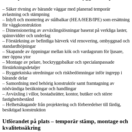
– Säker rivning av bärande väggar med planerad temporär
avlastning och stämpning
– Inlyft och montering av stålbalkar (HEA/HEB/IPE) som ersättning
för väggkonstruktion
– Dimensionering av avväxlingslösningar baserat på verkliga laster,
spännvidder och underlag
– Förstärkning av befintliga bärverk vid renovering, ombyggnad och
standardhöjningar
– Skapande av öppningar mellan kök och vardagsrum för ljusare,
mer öppna ytor
– Montage av pelare, bockryggsbalkar och specialanpassade
förstärkningsdetaljer
– Byggtekniska utredningar och riskbedömningar inför ingrepp i
bärande delar
– Samordning med behörig konstruktör samt framtagning av
nödvändiga beräkningar och handlingar
– Avväxling i villor, bostadsrätter, kontor, butiker och större
fastighetsbestånd
– Helhetsåtagande från projektering och förberedelser till färdig,
besiktigad konstruktion
Utförandet på plats – temporär stämp, montage och
kvalitetssäkring