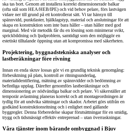
ska tas bort. Genom att installera korrekt dimensionerade balkar
(ofta stål som HEA/HEB/IPE) och vid behov pelare, förs lastvägen
vidare ner till grund på ett kontrollerat sätt. Vi tar hänsyn till
spännvidd, punktlaster, bjälklagstyp, material och anslutningar för att
skapa en konstruktion som inte bara håller – utan håller med god
marginal. Med vår metodik får du en lösning som minimerar svikt,
sprickbildning och ljudproblem, samtidigt som den möjliggör en
estetiskt tilltalande öppning utan att kompromissa med säkerheten.
Projektering, byggnadstekniska analyser och
lastberäkningar före rivning
Innan en enda skruv lossas gör vi en grundlig teknisk genomgång:
förbesiktning på plats, kontroll av ritningsunderlag,
materialidentifiering, mätning av spännvidder och bedömning av
befintliga upplag. Därefter genomförs lastberäkningar och
dimensionering av nödvändiga balkar och pelare. Vi säkerställer att
temporär avlastning planeras korrekt och att montageordningen är
tydlig för att undvika sättningar och skador. Arbetet görs utifrån en
godkänd konstruktionsritning och i enlighet med gällande
byggregler. Denna förberedelse skapar förutsättningar för en smidig,
trygg och tidsmässigt effektiv entreprenad – utan överraskningar.
Våra tjänster inom bärande ombyggnad i Bjuv