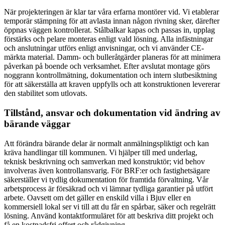
När projekteringen är klar tar våra erfarna montörer vid. Vi etablerar
temporär stämpning för att avlasta innan någon rivning sker, därefter
öppnas väggen kontrollerat. Stålbalkar kapas och passas in, upplag
förstärks och pelare monteras enligt vald lösning. Alla infästningar
och anslutningar utförs enligt anvisningar, och vi använder CE-
märkta material. Damm- och bulleråtgärder planeras för att minimera
påverkan på boende och verksamhet. Efter avslutat montage görs
noggrann kontrollmätning, dokumentation och intern slutbesiktning
för att säkerställa att kraven uppfylls och att konstruktionen levererar
den stabilitet som utlovats.
Tillstånd, ansvar och dokumentation vid ändring av
bärande väggar
Att förändra bärande delar är normalt anmälningspliktigt och kan
kräva handlingar till kommunen. Vi hjälper till med underlag,
teknisk beskrivning och samverkan med konstruktör; vid behov
involveras även kontrollansvarig. För BRF:er och fastighetsägare
säkerställer vi tydlig dokumentation för framtida förvaltning. Vår
arbetsprocess är försäkrad och vi lämnar tydliga garantier på utfört
arbete. Oavsett om det gäller en enskild villa i Bjuv eller en
kommersiell lokal ser vi till att du får en spårbar, säker och regelrätt
lösning. Använd kontaktformuläret för att beskriva ditt projekt och
få en kostnadsfri offert och rådgivning.