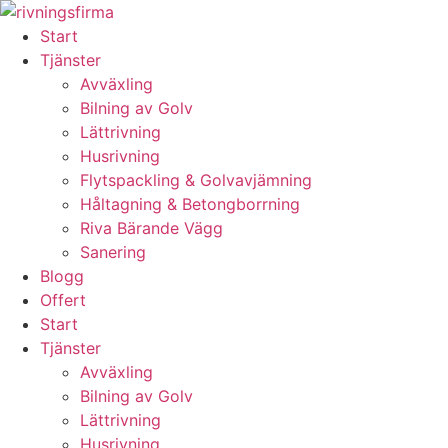
Skip
to
Start
content
Tjänster
Avväxling
Bilning av Golv
Lättrivning
Husrivning
Flytspackling & Golvavjämning
Håltagning & Betongborrning
Riva Bärande Vägg
Sanering
Blogg
Offert
Start
Tjänster
Avväxling
Bilning av Golv
Lättrivning
Husrivning