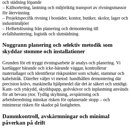
och städning löpande
– Källsortering, lastning och miljöriktig transport av rivningsmassor
för återvinning
– Projektspecifik rivning i bostäder, kontor, butiker, skolor, lager och
industrimiljöer
– Helhetslösning från planering och demontering till
avfallshantering, logistik och slutstädning
Noggrann planering och selektiv metodik som
skyddar stomme och installationer
Grunden för ett tryggt rivningsarbete är analys och planering. Vi
kartlägger bärande och icke-bärande väggar, kontrollerar
materiallager och identifierar riskpunkter som schakt, stammar och
kabelstråk. Därefter väljer vi metod: handhållen demontering där
precision krävs, maskinella hjälpmedel där det är säkert och smidigt.
Kant- och ytskydd, skyddspapp, golvskivor och inplastning används
för att bevara ytor. Tydlig skyltning, avspärrning och
arbetsberedning minskar risken för oplanerade stopp – och
minimerar risken för skador på fastigheten.
Dammkontroll, avskärmningar och minimal
påverkan på drift