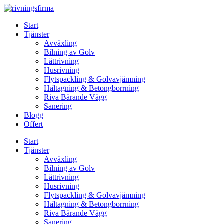
Skip
to
Start
content
Tjänster
Avväxling
Bilning av Golv
Lättrivning
Husrivning
Flytspackling & Golvavjämning
Håltagning & Betongborrning
Riva Bärande Vägg
Sanering
Blogg
Offert
Start
Tjänster
Avväxling
Bilning av Golv
Lättrivning
Husrivning
Flytspackling & Golvavjämning
Håltagning & Betongborrning
Riva Bärande Vägg
Sanering