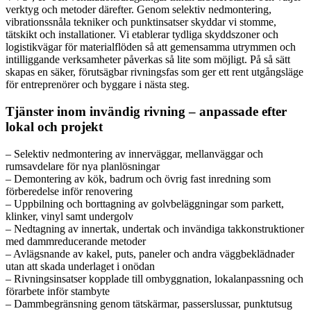
verktyg och metoder därefter. Genom selektiv nedmontering,
vibrationssnåla tekniker och punktinsatser skyddar vi stomme,
tätskikt och installationer. Vi etablerar tydliga skyddszoner och
logistikvägar för materialflöden så att gemensamma utrymmen och
intilliggande verksamheter påverkas så lite som möjligt. På så sätt
skapas en säker, förutsägbar rivningsfas som ger ett rent utgångsläge
för entreprenörer och byggare i nästa steg.
Tjänster inom invändig rivning – anpassade efter
lokal och projekt
– Selektiv nedmontering av innerväggar, mellanväggar och
rumsavdelare för nya planlösningar
– Demontering av kök, badrum och övrig fast inredning som
förberedelse inför renovering
– Uppbilning och borttagning av golvbeläggningar som parkett,
klinker, vinyl samt undergolv
– Nedtagning av innertak, undertak och invändiga takkonstruktioner
med dammreducerande metoder
– Avlägsnande av kakel, puts, paneler och andra väggbeklädnader
utan att skada underlaget i onödan
– Rivningsinsatser kopplade till ombyggnation, lokalanpassning och
förarbete inför stambyte
– Dammbegränsning genom tätskärmar, passerslussar, punktutsug