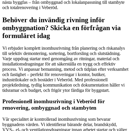
nästa byggfas – från ombyggnad och lokalanpassning till stambyte
och totalrenovering i Veberöd.
Behöver du invändig rivning inför
ombyggnation? Skicka en förfrågan via
formuläret idag
Vi erbjuder komplett inomhusrivning från planering och riskanalys
till selektiv demontering, sortering, bortforsling och slutstädning.
Varje uppdrag startar med genomgång av ritningar, material och
installationsdragningar för att säkerställa en trygg och effektiv
process. Vi anpassar bemanning, metod och tidplan efter verksamhet
och fastighet – perfekt för renoveringar i kontor, butiker,
industrilokaler och bostäder i Veberöd. Med professionell
projektledning, tydlig kommunikation och dokumentation håller vi
tidsramar och budget, och frigör ytor färdiga för byggstart.
Professionell inomhusrivning i Veberöd för
renovering, ombyggnad och stambyten
Vår specialitet är kontrollerad inomhusrivning som bevarar
byggnadens värden. Vi identifierar bärande delar, brandskydd,
VVS-, el- och ventilationsdragningar innan arbetet startar och väljer