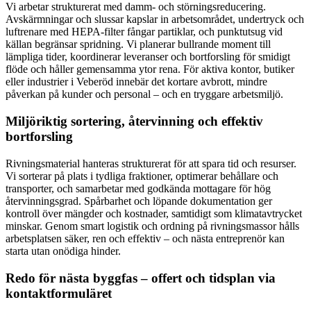
Vi arbetar strukturerat med damm- och störningsreducering.
Avskärmningar och slussar kapslar in arbetsområdet, undertryck och
luftrenare med HEPA-filter fångar partiklar, och punktutsug vid
källan begränsar spridning. Vi planerar bullrande moment till
lämpliga tider, koordinerar leveranser och bortforsling för smidigt
flöde och håller gemensamma ytor rena. För aktiva kontor, butiker
eller industrier i Veberöd innebär det kortare avbrott, mindre
påverkan på kunder och personal – och en tryggare arbetsmiljö.
Miljöriktig sortering, återvinning och effektiv
bortforsling
Rivningsmaterial hanteras strukturerat för att spara tid och resurser.
Vi sorterar på plats i tydliga fraktioner, optimerar behållare och
transporter, och samarbetar med godkända mottagare för hög
återvinningsgrad. Spårbarhet och löpande dokumentation ger
kontroll över mängder och kostnader, samtidigt som klimatavtrycket
minskar. Genom smart logistik och ordning på rivningsmassor hålls
arbetsplatsen säker, ren och effektiv – och nästa entreprenör kan
starta utan onödiga hinder.
Redo för nästa byggfas – offert och tidsplan via
kontaktformuläret