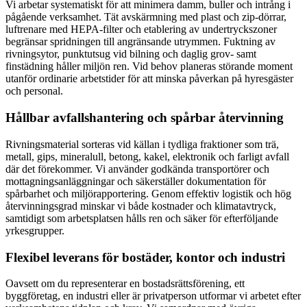
Vi arbetar systematiskt för att minimera damm, buller och intrång i
pågående verksamhet. Tät avskärmning med plast och zip-dörrar,
luftrenare med HEPA-filter och etablering av undertryckszoner
begränsar spridningen till angränsande utrymmen. Fuktning av
rivningsytor, punktutsug vid bilning och daglig grov- samt
finstädning håller miljön ren. Vid behov planeras störande moment
utanför ordinarie arbetstider för att minska påverkan på hyresgäster
och personal.
Hållbar avfallshantering och spårbar återvinning
Rivningsmaterial sorteras vid källan i tydliga fraktioner som trä,
metall, gips, mineralull, betong, kakel, elektronik och farligt avfall
där det förekommer. Vi använder godkända transportörer och
mottagningsanläggningar och säkerställer dokumentation för
spårbarhet och miljörapportering. Genom effektiv logistik och hög
återvinningsgrad minskar vi både kostnader och klimatavtryck,
samtidigt som arbetsplatsen hålls ren och säker för efterföljande
yrkesgrupper.
Flexibel leverans för bostäder, kontor och industri
Oavsett om du representerar en bostadsrättsförening, ett
byggföretag, en industri eller är privatperson utformar vi arbetet efter