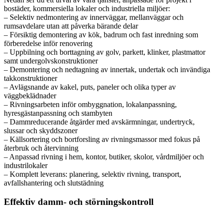
bostäder, kommersiella lokaler och industriella miljöer:
– Selektiv nedmontering av innerväggar, mellanväggar och
rumsavdelare utan att påverka bärande delar
– Försiktig demontering av kök, badrum och fast inredning som
förberedelse inför renovering
– Uppbilning och borttagning av golv, parkett, klinker, plastmattor
samt undergolvskonstruktioner
– Demontering och nedtagning av innertak, undertak och invändiga
takkonstruktioner
– Avlägsnande av kakel, puts, paneler och olika typer av
väggbeklädnader
– Rivningsarbeten inför ombyggnation, lokalanpassning,
hyresgästanpassning och stambyten
– Dammreducerande åtgärder med avskärmningar, undertryck,
slussar och skyddszoner
– Källsortering och bortforsling av rivningsmassor med fokus på
återbruk och återvinning
– Anpassad rivning i hem, kontor, butiker, skolor, vårdmiljöer och
industrilokaler
– Komplett leverans: planering, selektiv rivning, transport,
avfallshantering och slutstädning
Effektiv damm- och störningskontroll