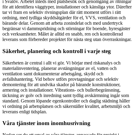
i Svalöv. Arbetet inleds med platsbesök och genomgång av ritningar
för att identifiera väggtyper, installationer och känsliga ytor. Därefter
tar vi fram en selektiv rivningsplan där rätt moment utförs i rätt
ordning, med tydliga skyddsåtgärder för el, VVS, ventilation och
bärande delar. Genom att arbeta zonindelat och med undertryck
begränsar vi dammspridning och störningar för boende, hyresgäster
och verksamheter. Målet är alltid en snabb, ren och kontrollerad
leverans som förbereder projektet för nästa steg utan överraskningar.
Säkerhet, planering och kontroll i varje steg
Säkerheten är central i allt vi gör. Vi börjar med riskanalys och
materialinventering, planerar avstängningar av el, vatten och
ventilation samt dokumenterar arbetsgång, skydd och
avfallshantering. Vid behov utförs provtagningar och selektiv
demontering för att undvika skador på bärande konstruktioner,
armering och installationer. Vibrations- och bullerbegränsning,
täckning av golv och inredning samt tydlig avskärmning ingår som
standard. Genom löpande egenkontroller och daglig städning håller
vi ordning på arbetsplatsen och säkerställer kvalitet, arbetsmiljö och
leverans enligt tidsplan.
Våra tjänster inom inomhusrivning
Nedan ser du ett urval av våra tjänster, anpassade för projekt i