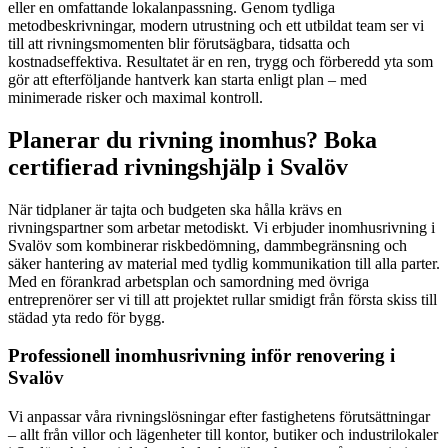
eller en omfattande lokalanpassning. Genom tydliga
metodbeskrivningar, modern utrustning och ett utbildat team ser vi
till att rivningsmomenten blir förutsägbara, tidsatta och
kostnadseffektiva. Resultatet är en ren, trygg och förberedd yta som
gör att efterföljande hantverk kan starta enligt plan – med
minimerade risker och maximal kontroll.
Planerar du rivning inomhus? Boka
certifierad rivningshjälp i Svalöv
När tidplaner är tajta och budgeten ska hålla krävs en
rivningspartner som arbetar metodiskt. Vi erbjuder inomhusrivning i
Svalöv som kombinerar riskbedömning, dammbegränsning och
säker hantering av material med tydlig kommunikation till alla parter.
Med en förankrad arbetsplan och samordning med övriga
entreprenörer ser vi till att projektet rullar smidigt från första skiss till
städad yta redo för bygg.
Professionell inomhusrivning inför renovering i
Svalöv
Vi anpassar våra rivningslösningar efter fastighetens förutsättningar
– allt från villor och lägenheter till kontor, butiker och industrilokaler