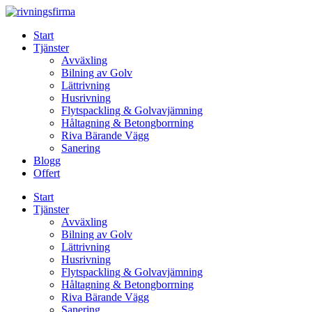
Skip
to
Start
content
Tjänster
Avväxling
Bilning av Golv
Lättrivning
Husrivning
Flytspackling & Golvavjämning
Håltagning & Betongborrning
Riva Bärande Vägg
Sanering
Blogg
Offert
Start
Tjänster
Avväxling
Bilning av Golv
Lättrivning
Husrivning
Flytspackling & Golvavjämning
Håltagning & Betongborrning
Riva Bärande Vägg
Sanering