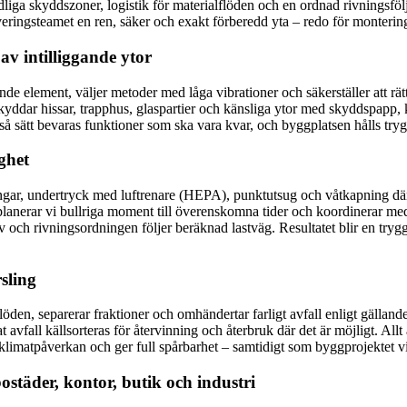
dliga skyddszoner, logistik för materialflöden och en ordnad rivningsfö
overingsteamet en ren, säker och exakt förberedd yta – redo för montering
v intilliggande ytor
ande element, väljer metoder med låga vibrationer och säkerställer att rä
 skyddar hissar, trapphus, glaspartier och känsliga ytor med skyddspapp, 
 så sätt bevaras funktioner som ska vara kvar, och byggplatsen hålls try
ghet
r, undertryck med luftrenare (HEPA), punktutsug och våtkapning där d
 planerar vi bullriga moment till överenskomna tider och koordinerar me
v och rivningsordningen följer beräknad lastväg. Resultatet blir en tryg
sling
flöden, separerar fraktioner och omhändertar farligt avfall enligt gälla
dat avfall källsorteras för återvinning och återbruk där det är möjligt. A
limatpåverkan och ger full spårbarhet – samtidigt som byggprojektet vi
städer, kontor, butik och industri