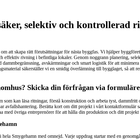
er, selektiv och kontrollerad ri
m att skapa rätt förutsättningar för nästa byggfas. Vi hjälper byggföreta
ch effektiv rivning i befintliga lokaler. Genom noggrann planering, s
d dammbegränsning, avskärmningar och smart logistik för att minimera st
smaterial säkerställer vi en smidig överlämning till bygglaget, så att re
nomhus? Skicka din förfrågan via formuläre
m som kan läsa ritningar, förstå konstruktion och arbeta tyst, dammfritt
r avfallshantering. Berätta kort om ditt projekt i vårt kontaktformulär 
med övriga entreprenörer för att hålla din produktion och ditt projekt i
ygehamn
jöer i hela Smygehamn med omnejd. Varje uppdrag startar med en genomgån