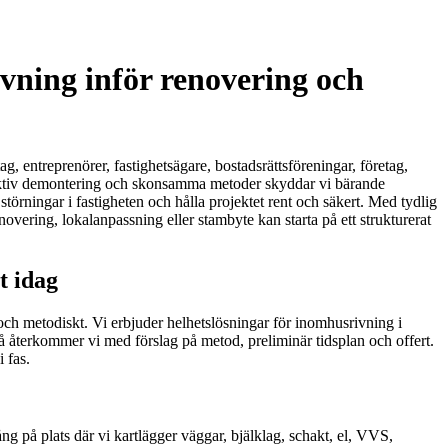
vning inför renovering och
g, entreprenörer, fastighetsägare, bostadsrättsföreningar, företag,
elektiv demontering och skonsamma metoder skyddar vi bärande
örningar i fastigheten och hålla projektet rent och säkert. Med tydlig
novering, lokalanpassning eller stambyte kan starta på ett strukturerat
t idag
 och metodiskt. Vi erbjuder helhetslösningar för inomhusrivning i
så återkommer vi med förslag på metod, preliminär tidsplan och offert.
 fas.
g på plats där vi kartlägger väggar, bjälklag, schakt, el, VVS,