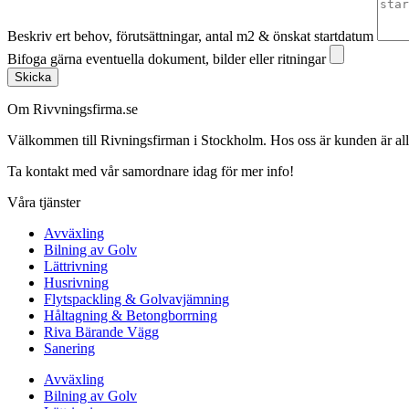
Beskriv ert behov, förutsättningar, antal m2 & önskat startdatum
Bifoga gärna eventuella dokument, bilder eller ritningar
Skicka
Om Rivvningsfirma.se
Välkommen till Rivningsfirman i Stockholm. Hos oss är kunden är alltid 
Ta kontakt med vår samordnare idag för mer info!
Våra tjänster
Avväxling
Bilning av Golv
Lättrivning
Husrivning
Flytspackling & Golvavjämning
Håltagning & Betongborrning
Riva Bärande Vägg
Sanering
Avväxling
Bilning av Golv