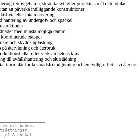
tering i Smygehamn, skräddarsytt efter projektets mål och tidplan:
tan att påverka intilliggande konstruktioner
tsbyte eller totalrenovering
ad hantering av undergolv och spackel
nstruktioner
klädnader med minsta möjliga damm
 koordinerade etapper
nare och skyddsinplastning
s på återvinning och återbruk
produktionshallar efter verksamhetens krav
g till avfallshantering och slutstädning
kontaktformulär för kostnadsfri rådgivning och en tydlig offert – vi åter