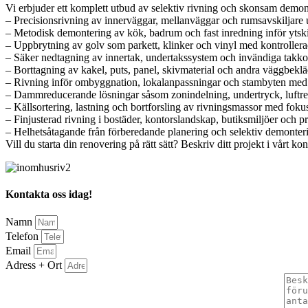
Vi erbjuder ett komplett utbud av selektiv rivning och skonsam demon
– Precisionsrivning av innerväggar, mellanväggar och rumsavskiljare u
– Metodisk demontering av kök, badrum och fast inredning inför ytskik
– Uppbrytning av golv som parkett, klinker och vinyl med kontroller
– Säker nedtagning av innertak, undertakssystem och invändiga takko
– Borttagning av kakel, puts, panel, skivmaterial och andra väggbe
– Rivning inför ombyggnation, lokalanpassningar och stambyten med
– Dammreducerande lösningar såsom zonindelning, undertryck, luftre
– Källsortering, lastning och bortforsling av rivningsmassor med foku
– Finjusterad rivning i bostäder, kontorslandskap, butiksmiljöer och 
– Helhetsåtagande från förberedande planering och selektiv demonterin
Vill du starta din renovering på rätt sätt? Beskriv ditt projekt i vårt 
Kontakta oss idag!
Namn
Telefon
Email
Adress + Ort