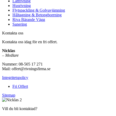
Lättrivning
Husrivning
Flytspackling & Golvavjämning
Håltagning & Betongborrning
Riva Bärande Vägg
Sanering
Kontakta oss
Kontakta oss idag för en fri offert.
Nicklas
–
Medlare
Nummer: 08-505 17 271
Mail: offert@rivningsfirma.se
Integritetspolicy
Fri Offert
Sitemap
Vill du bli kontaktad?