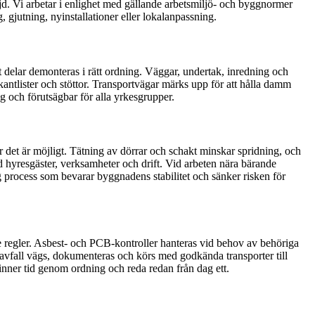
ljd. Vi arbetar i enlighet med gällande arbetsmiljö- och byggnormer
, gjutning, nyinstallationer eller lokalanpassning.
tt delar demonteras i rätt ordning. Väggar, undertak, inredning och
kantlister och stöttor. Transportvägar märks upp för att hålla damm
gg och förutsägbar för alla yrkesgrupper.
et är möjligt. Tätning av dörrar och schakt minskar spridning, och
d hyresgäster, verksamheter och drift. Vid arbeten nära bärande
g process som bevarar byggnadens stabilitet och sänker risken för
nde regler. Asbest- och PCB-kontroller hanteras vid behov av behöriga
llt avfall vägs, dokumenteras och körs med godkända transporter till
nner tid genom ordning och reda redan från dag ett.