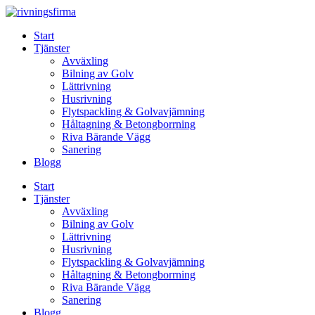
Skip
to
Start
content
Tjänster
Avväxling
Bilning av Golv
Lättrivning
Husrivning
Flytspackling & Golvavjämning
Håltagning & Betongborrning
Riva Bärande Vägg
Sanering
Blogg
Start
Tjänster
Avväxling
Bilning av Golv
Lättrivning
Husrivning
Flytspackling & Golvavjämning
Håltagning & Betongborrning
Riva Bärande Vägg
Sanering
Blogg