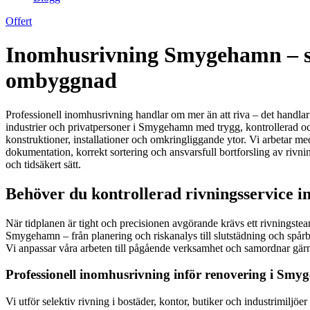
Offert
Inomhusrivning Smygehamn – säk
ombyggnad
Professionell inomhusrivning handlar om mer än att riva – det handlar o
industrier och privatpersoner i Smygehamn med trygg, kontrollerad o
konstruktioner, installationer och omkringliggande ytor. Vi arbetar me
dokumentation, korrekt sortering och ansvarsfull bortforsling av rivning
och tidsäkert sätt.
Behöver du kontrollerad rivningsservice i
När tidplanen är tight och precisionen avgörande krävs ett rivningstea
Smygehamn – från planering och riskanalys till slutstädning och spårba
Vi anpassar våra arbeten till pågående verksamhet och samordnar gärna 
Professionell inomhusrivning inför renovering i Sm
Vi utför selektiv rivning i bostäder, kontor, butiker och industrimil