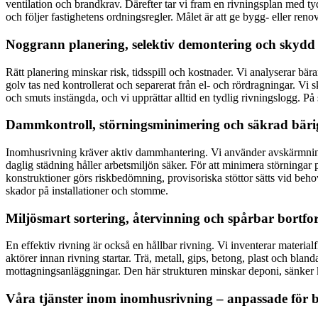
ventilation och brandkrav. Därefter tar vi fram en rivningsplan med ty
och följer fastighetens ordningsregler. Målet är att ge bygg- eller ren
Noggrann planering, selektiv demontering och skydd a
Rätt planering minskar risk, tidsspill och kostnader. Vi analyserar bär
golv tas ned kontrollerat och separerat från el- och rördragningar. Vi
och smuts instängda, och vi upprättar alltid en tydlig rivningslogg. På
Dammkontroll, störningsminimering och säkrad bäri
Inomhusrivning kräver aktiv dammhantering. Vi använder avskärmninga
daglig städning håller arbetsmiljön säker. För att minimera störningar
konstruktioner görs riskbedömning, provisoriska stöttor sätts vid beho
skador på installationer och stomme.
Miljösmart sortering, återvinning och spårbar bortfor
En effektiv rivning är också en hållbar rivning. Vi inventerar material
aktörer innan rivning startar. Trä, metall, gips, betong, plast och blan
mottagningsanläggningar. Den här strukturen minskar deponi, sänker k
Våra tjänster inom inomhusrivning – anpassade för bo