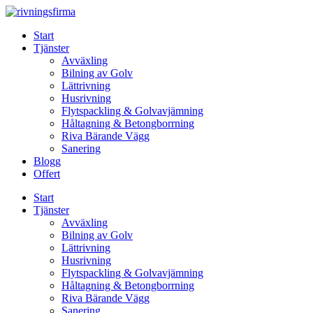
Skip
to
Start
content
Tjänster
Avväxling
Bilning av Golv
Lättrivning
Husrivning
Flytspackling & Golvavjämning
Håltagning & Betongborrning
Riva Bärande Vägg
Sanering
Blogg
Offert
Start
Tjänster
Avväxling
Bilning av Golv
Lättrivning
Husrivning
Flytspackling & Golvavjämning
Håltagning & Betongborrning
Riva Bärande Vägg
Sanering