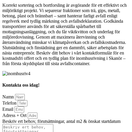
Korrekt sortering och bortforsling är avgörande för ett effektivt och
miljöriktigt projekt. Vi separerar fraktioner som trä, gips, metall,
betong, plast och brännbart – samt hanterar farligt avfall enligt
regelverk med tydlig märkning och avfallsdeklaration. Godkända
transportörer används för att säkerställa spårbarhet till
mottagningsanläggning, och du får viktkvitton och underlag för
miljöredovisning. Genom att maximera återvinning och
återanvändning minskar vi klimatpåverkan och avfallskostnaderna.
Slutstädning och finstädning ger en dammfri, säker arbetsplats för
nästa entreprenör. Beskriv ditt behov i vårt kontaktformulär för en
kostnadsfri offert och en tydlig plan för inomhusrivning i Skanör –
från första skyddsplast till sista avfallscontainer.
Kontakta oss idag!
Namn
Telefon
Email
Adress + Ort
Beskriv ert behov, förutsättningar, antal m2 & önskat startdatum