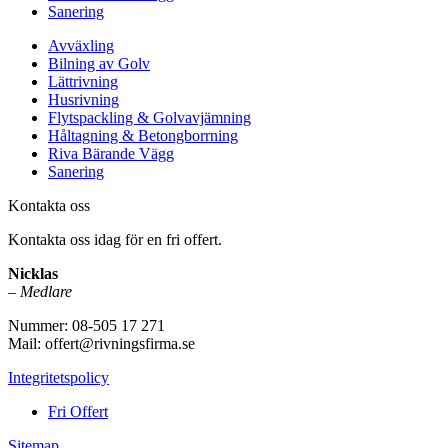
Sanering
Avväxling
Bilning av Golv
Lättrivning
Husrivning
Flytspackling & Golvavjämning
Håltagning & Betongborrning
Riva Bärande Vägg
Sanering
Kontakta oss
Kontakta oss idag för en fri offert.
Nicklas
–
Medlare
Nummer: 08-505 17 271
Mail: offert@rivningsfirma.se
Integritetspolicy
Fri Offert
Sitemap