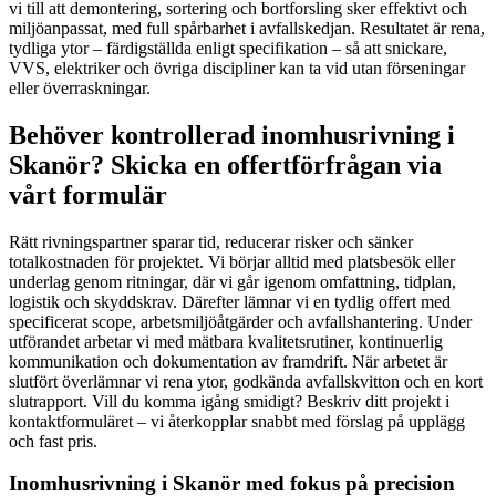
vi till att demontering, sortering och bortforsling sker effektivt och
miljöanpassat, med full spårbarhet i avfallskedjan. Resultatet är rena,
tydliga ytor – färdigställda enligt specifikation – så att snickare,
VVS, elektriker och övriga discipliner kan ta vid utan förseningar
eller överraskningar.
Behöver kontrollerad inomhusrivning i
Skanör? Skicka en offertförfrågan via
vårt formulär
Rätt rivningspartner sparar tid, reducerar risker och sänker
totalkostnaden för projektet. Vi börjar alltid med platsbesök eller
underlag genom ritningar, där vi går igenom omfattning, tidplan,
logistik och skyddskrav. Därefter lämnar vi en tydlig offert med
specificerat scope, arbetsmiljöåtgärder och avfallshantering. Under
utförandet arbetar vi med mätbara kvalitetsrutiner, kontinuerlig
kommunikation och dokumentation av framdrift. När arbetet är
slutfört överlämnar vi rena ytor, godkända avfallskvitton och en kort
slutrapport. Vill du komma igång smidigt? Beskriv ditt projekt i
kontaktformuläret – vi återkopplar snabbt med förslag på upplägg
och fast pris.
Inomhusrivning i Skanör med fokus på precision