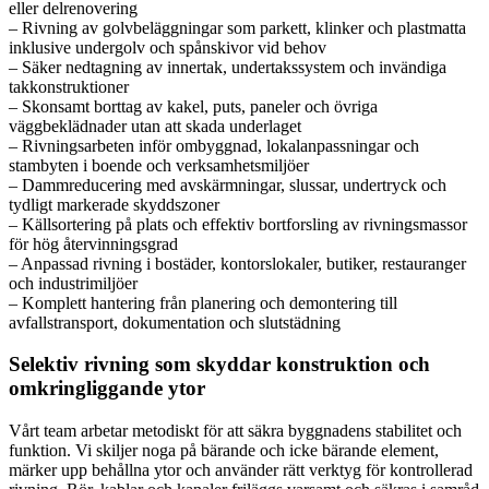
eller delrenovering
– Rivning av golvbeläggningar som parkett, klinker och plastmatta
inklusive undergolv och spånskivor vid behov
– Säker nedtagning av innertak, undertakssystem och invändiga
takkonstruktioner
– Skonsamt borttag av kakel, puts, paneler och övriga
väggbeklädnader utan att skada underlaget
– Rivningsarbeten inför ombyggnad, lokalanpassningar och
stambyten i boende och verksamhetsmiljöer
– Dammreducering med avskärmningar, slussar, undertryck och
tydligt markerade skyddszoner
– Källsortering på plats och effektiv bortforsling av rivningsmassor
för hög återvinningsgrad
– Anpassad rivning i bostäder, kontorslokaler, butiker, restauranger
och industrimiljöer
– Komplett hantering från planering och demontering till
avfallstransport, dokumentation och slutstädning
Selektiv rivning som skyddar konstruktion och
omkringliggande ytor
Vårt team arbetar metodiskt för att säkra byggnadens stabilitet och
funktion. Vi skiljer noga på bärande och icke bärande element,
märker upp behållna ytor och använder rätt verktyg för kontrollerad