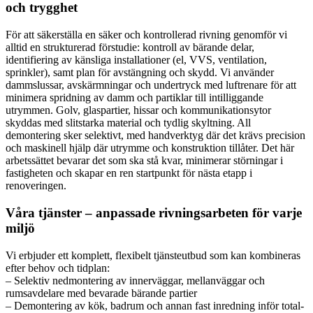
och trygghet
För att säkerställa en säker och kontrollerad rivning genomför vi
alltid en strukturerad förstudie: kontroll av bärande delar,
identifiering av känsliga installationer (el, VVS, ventilation,
sprinkler), samt plan för avstängning och skydd. Vi använder
dammslussar, avskärmningar och undertryck med luftrenare för att
minimera spridning av damm och partiklar till intilliggande
utrymmen. Golv, glaspartier, hissar och kommunikationsytor
skyddas med slitstarka material och tydlig skyltning. All
demontering sker selektivt, med handverktyg där det krävs precision
och maskinell hjälp där utrymme och konstruktion tillåter. Det här
arbetssättet bevarar det som ska stå kvar, minimerar störningar i
fastigheten och skapar en ren startpunkt för nästa etapp i
renoveringen.
Våra tjänster – anpassade rivningsarbeten för varje
miljö
Vi erbjuder ett komplett, flexibelt tjänsteutbud som kan kombineras
efter behov och tidplan:
– Selektiv nedmontering av innerväggar, mellanväggar och
rumsavdelare med bevarade bärande partier
– Demontering av kök, badrum och annan fast inredning inför total-