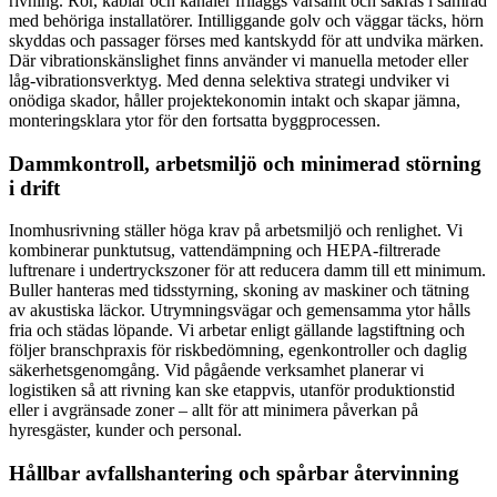
rivning. Rör, kablar och kanaler friläggs varsamt och säkras i samråd
med behöriga installatörer. Intilliggande golv och väggar täcks, hörn
skyddas och passager förses med kantskydd för att undvika märken.
Där vibrationskänslighet finns använder vi manuella metoder eller
låg-vibrationsverktyg. Med denna selektiva strategi undviker vi
onödiga skador, håller projektekonomin intakt och skapar jämna,
monteringsklara ytor för den fortsatta byggprocessen.
Dammkontroll, arbetsmiljö och minimerad störning
i drift
Inomhusrivning ställer höga krav på arbetsmiljö och renlighet. Vi
kombinerar punktutsug, vattendämpning och HEPA-filtrerade
luftrenare i undertryckszoner för att reducera damm till ett minimum.
Buller hanteras med tidsstyrning, skoning av maskiner och tätning
av akustiska läckor. Utrymningsvägar och gemensamma ytor hålls
fria och städas löpande. Vi arbetar enligt gällande lagstiftning och
följer branschpraxis för riskbedömning, egenkontroller och daglig
säkerhetsgenomgång. Vid pågående verksamhet planerar vi
logistiken så att rivning kan ske etappvis, utanför produktionstid
eller i avgränsade zoner – allt för att minimera påverkan på
hyresgäster, kunder och personal.
Hållbar avfallshantering och spårbar återvinning