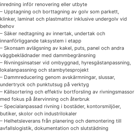
inredning inför renovering eller utbyte
– Upptagning och borttagning av golv som parkett,
klinker, laminat och plastmattor inklusive undergolv vid
behov
– Säker nedtagning av innertak, undertak och
innanförliggande taksystem i etapp
– Skonsam avlägsning av kakel, puts, panel och andra
väggbeklädnader med dammbegränsning
– Rivningsinsatser vid ombyggnad, hyresgästanpassning,
lokalanpassning och stambytesprojekt
– Dammreducering genom avskärmningar, slussar,
undertryck och punktutsug på verktyg
– Källsortering och effektiv bortforsling av rivningsmassor
med fokus på återvinning och återbruk
– Specialanpassad rivning i bostäder, kontorsmiljöer,
butiker, skolor och industrilokaler
– Helhetsleverans från planering och demontering till
avfallslogistik, dokumentation och slutstädning