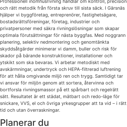
Professionell inomhusrivning handlar om kontroll, precision
och rätt metodik från första skruv till sista säck. I Gärsnäs
hjälper vi byggföretag, entreprenörer, fastighetsägare,
bostadsrättsföreningar, företag, industrier och
privatpersoner med säkra rivningslösningar som skapar
optimala förutsättningar för nästa byggfas. Med noggrann
planering, selektiv nedmontering och genomtänkta
skyddsåtgärder minimerar vi damm, buller och risk för
skador på bärande konstruktioner, installationer och
ytskikt som ska bevaras. Vi arbetar metodiskt med
avskärmningar, undertryck och HEPA-filtrerad luftrening
för att hålla omgivande miljö ren och trygg. Samtidigt tar
vi ansvar för miljön genom att sortera, återvinna och
bortforsla rivningsmassor på ett spårbart och regelrätt
sätt. Resultatet är ett städat, mätbart och redo-läge för
snickare, VVS, el och övriga yrkesgrupper att ta vid – i rätt
tid och utan överraskningar.
Planerar du