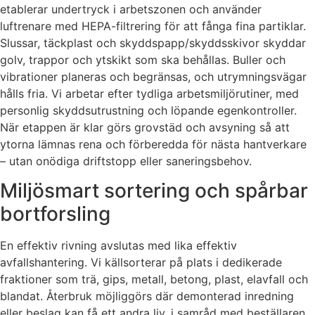
etablerar undertryck i arbetszonen och använder
luftrenare med HEPA-filtrering för att fånga fina partiklar.
Slussar, täckplast och skyddspapp/skyddsskivor skyddar
golv, trappor och ytskikt som ska behållas. Buller och
vibrationer planeras och begränsas, och utrymningsvägar
hålls fria. Vi arbetar efter tydliga arbetsmiljörutiner, med
personlig skyddsutrustning och löpande egenkontroller.
När etappen är klar görs grovstäd och avsyning så att
ytorna lämnas rena och förberedda för nästa hantverkare
– utan onödiga driftstopp eller saneringsbehov.
Miljösmart sortering och spårbar
bortforsling
En effektiv rivning avslutas med lika effektiv
avfallshantering. Vi källsorterar på plats i dedikerade
fraktioner som trä, gips, metall, betong, plast, elavfall och
blandat. Återbruk möjliggörs där demonterad inredning
eller beslag kan få ett andra liv, i samråd med beställaren.