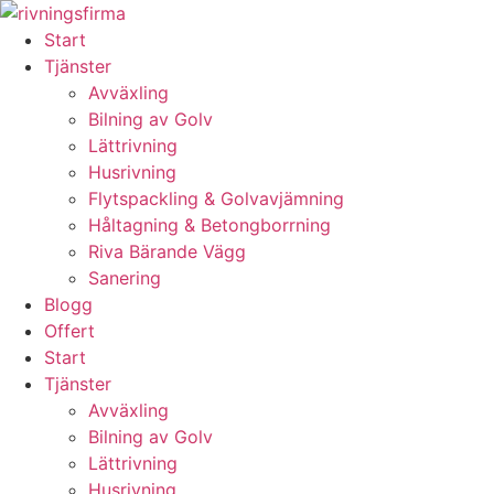
Skip
to
Start
content
Tjänster
Avväxling
Bilning av Golv
Lättrivning
Husrivning
Flytspackling & Golvavjämning
Håltagning & Betongborrning
Riva Bärande Vägg
Sanering
Blogg
Offert
Start
Tjänster
Avväxling
Bilning av Golv
Lättrivning
Husrivning