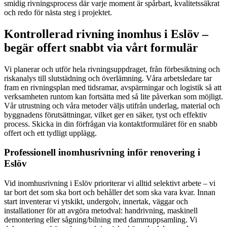
smidig rivningsprocess där varje moment är spårbart, kvalitetssäkrat
och redo för nästa steg i projektet.
Kontrollerad rivning inomhus i Eslöv –
begär offert snabbt via vårt formulär
Vi planerar och utför hela rivningsuppdraget, från förbesiktning och
riskanalys till slutstädning och överlämning. Våra arbetsledare tar
fram en rivningsplan med tidsramar, avspärrningar och logistik så att
verksamheten runtom kan fortsätta med så lite påverkan som möjligt.
Vår utrustning och våra metoder väljs utifrån underlag, material och
byggnadens förutsättningar, vilket ger en säker, tyst och effektiv
process. Skicka in din förfrågan via kontaktformuläret för en snabb
offert och ett tydligt upplägg.
Professionell inomhusrivning inför renovering i
Eslöv
Vid inomhusrivning i Eslöv prioriterar vi alltid selektivt arbete – vi
tar bort det som ska bort och behåller det som ska vara kvar. Innan
start inventerar vi ytskikt, undergolv, innertak, väggar och
installationer för att avgöra metodval: handrivning, maskinell
demontering eller sågning/bilning med dammuppsamling. Vi