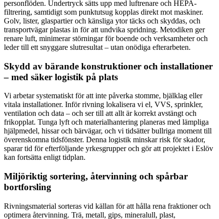
personflöden. Undertryck sätts upp med luftrenare och HEPA-
filtrering, samtidigt som punktutsug kopplas direkt mot maskiner.
Golv, lister, glaspartier och känsliga ytor täcks och skyddas, och
transportvägar plastas in för att undvika spridning. Metodiken ger
renare luft, minimerar störningar för boende och verksamheter och
leder till ett snyggare slutresultat – utan onödiga efterarbeten.
Skydd av bärande konstruktioner och installationer
– med säker logistik på plats
Vi arbetar systematiskt för att inte påverka stomme, bjälklag eller
vitala installationer. Inför rivning lokalisera vi el, VVS, sprinkler,
ventilation och data – och ser till att allt är korrekt avstängt och
frikopplat. Tunga lyft och materialhantering planeras med lämpliga
hjälpmedel, hissar och bärvägar, och vi tidsätter bullriga moment till
överenskomna tidsfönster. Denna logistik minskar risk för skador,
sparar tid för efterföljande yrkesgrupper och gör att projektet i Eslöv
kan fortsätta enligt tidplan.
Miljöriktig sortering, återvinning och spårbar
bortforsling
Rivningsmaterial sorteras vid källan för att hålla rena fraktioner och
optimera återvinning. Trä, metall, gips, mineralull, plast,