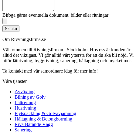
Bifoga gärna eventuella dokument, bilder eller ritningar
Skicka
Om Rivvningsfirma.se
Välkommen till Rivningsfirman i Stockholm. Hos oss är kunden är
alltid det viktigast. Vi gör alltid vårt yttersta för att du ska bli nöjd. Vi
utför lättrivning, byggrivning, sanering, håltagning och mycket mer.
Ta kontakt med vår samordnare idag för mer info!
Våra tjänster
Avväxling
Bilning av Golv
Lättrivning
Husrivning
Flytspackling & Golvavjämning
Håltagning & Betongborrning
Riva Bärande Vägg
Sanering