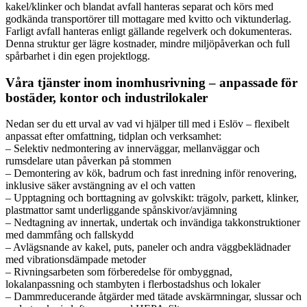
kakel/klinker och blandat avfall hanteras separat och körs med
godkända transportörer till mottagare med kvitto och viktunderlag.
Farligt avfall hanteras enligt gällande regelverk och dokumenteras.
Denna struktur ger lägre kostnader, mindre miljöpåverkan och full
spårbarhet i din egen projektlogg.
Våra tjänster inom inomhusrivning – anpassade för
bostäder, kontor och industrilokaler
Nedan ser du ett urval av vad vi hjälper till med i Eslöv – flexibelt
anpassat efter omfattning, tidplan och verksamhet:
– Selektiv nedmontering av innerväggar, mellanväggar och
rumsdelare utan påverkan på stommen
– Demontering av kök, badrum och fast inredning inför renovering,
inklusive säker avstängning av el och vatten
– Upptagning och borttagning av golvskikt: trägolv, parkett, klinker,
plastmattor samt underliggande spånskivor/avjämning
– Nedtagning av innertak, undertak och invändiga takkonstruktioner
med dammfång och fallskydd
– Avlägsnande av kakel, puts, paneler och andra väggbeklädnader
med vibrationsdämpade metoder
– Rivningsarbeten som förberedelse för ombyggnad,
lokalanpassning och stambyten i flerbostadshus och lokaler
– Dammreducerande åtgärder med tätade avskärmningar, slussar och