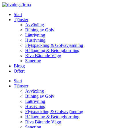
Skip
to
Start
content
Tjänster
Avväxling
Bilning av Golv
Lättrivning
Husrivning
Flytspackling & Golvavjämning
Håltagning & Betongborrning
Riva Bärande Vägg
Sanering
Blogg
Offert
Start
Tjänster
Avväxling
Bilning av Golv
Lättrivning
Husrivning
Flytspackling & Golvavjämning
Håltagning & Betongborrning
Riva Bärande Vägg
Sanering