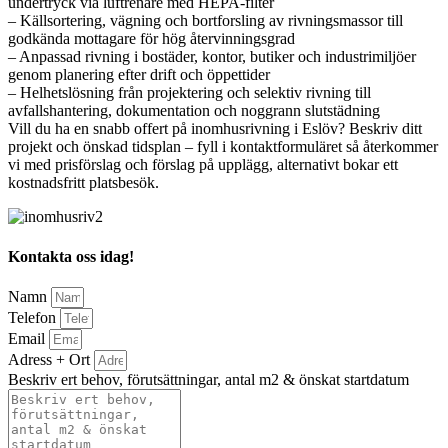
undertryck via luftrenare med HEPA-filter
– Källsortering, vägning och bortforsling av rivningsmassor till
godkända mottagare för hög återvinningsgrad
– Anpassad rivning i bostäder, kontor, butiker och industrimiljöer
genom planering efter drift och öppettider
– Helhetslösning från projektering och selektiv rivning till
avfallshantering, dokumentation och noggrann slutstädning
Vill du ha en snabb offert på inomhusrivning i Eslöv? Beskriv ditt
projekt och önskad tidsplan – fyll i kontaktformuläret så återkommer
vi med prisförslag och förslag på upplägg, alternativt bokar ett
kostnadsfritt platsbesök.
Kontakta oss idag!
Namn
Telefon
Email
Adress + Ort
Beskriv ert behov, förutsättningar, antal m2 & önskat startdatum