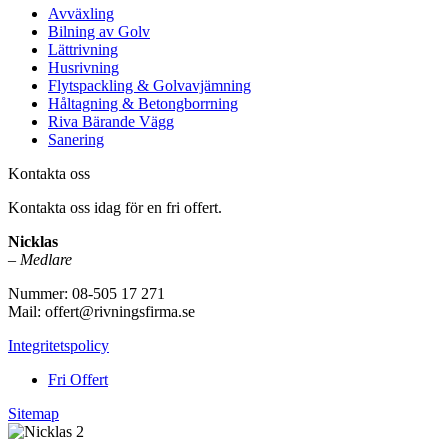
Avväxling
Bilning av Golv
Lättrivning
Husrivning
Flytspackling & Golvavjämning
Håltagning & Betongborrning
Riva Bärande Vägg
Sanering
Kontakta oss
Kontakta oss idag för en fri offert.
Nicklas
–
Medlare
Nummer: 08-505 17 271
Mail: offert@rivningsfirma.se
Integritetspolicy
Fri Offert
Sitemap