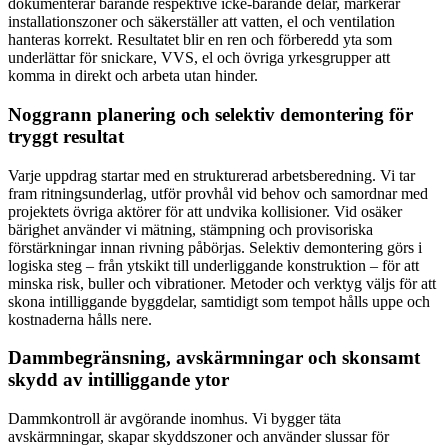
dokumenterar bärande respektive icke-bärande delar, markerar
installationszoner och säkerställer att vatten, el och ventilation
hanteras korrekt. Resultatet blir en ren och förberedd yta som
underlättar för snickare, VVS, el och övriga yrkesgrupper att
komma in direkt och arbeta utan hinder.
Noggrann planering och selektiv demontering för
tryggt resultat
Varje uppdrag startar med en strukturerad arbetsberedning. Vi tar
fram ritningsunderlag, utför provhål vid behov och samordnar med
projektets övriga aktörer för att undvika kollisioner. Vid osäker
bärighet använder vi mätning, stämpning och provisoriska
förstärkningar innan rivning påbörjas. Selektiv demontering görs i
logiska steg – från ytskikt till underliggande konstruktion – för att
minska risk, buller och vibrationer. Metoder och verktyg väljs för att
skona intilliggande byggdelar, samtidigt som tempot hålls uppe och
kostnaderna hålls nere.
Dammbegränsning, avskärmningar och skonsamt
skydd av intilliggande ytor
Dammkontroll är avgörande inomhus. Vi bygger täta
avskärmningar, skapar skyddszoner och använder slussar för