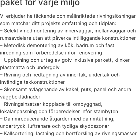
paket för varje miljö
Vi erbjuder heltäckande och målinriktade rivningslösningar
som matchar ditt projekts omfattning och tidplan:
– Selektiv nedmontering av innerväggar, mellanväggar och
rumsavdelare utan att påverka intilliggande konstruktioner
– Metodisk demontering av kök, badrum och fast
inredning som förberedelse inför renovering
– Uppbilning och urtag av golv inklusive parkett, klinker,
plastmatta och undergolv
– Rivning och nedtagning av innertak, undertak och
invändiga takkonstruktioner
– Skonsamt avlägsnande av kakel, puts, panel och andra
väggbeklädnader
– Rivningsinsatser kopplade till ombyggnad,
lokalanpassning och förberedelser inför stambyten
– Dammreducerande åtgärder med dammtätning,
undertryck, luftrenare och tydliga skyddszoner
– Källsortering, lastning och bortforsling av rivningsmassor