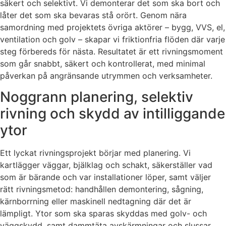
säkert och selektivt. Vi demonterar det som ska bort och
låter det som ska bevaras stå orört. Genom nära
samordning med projektets övriga aktörer – bygg, VVS, el,
ventilation och golv – skapar vi friktionfria flöden där varje
steg förbereds för nästa. Resultatet är ett rivningsmoment
som går snabbt, säkert och kontrollerat, med minimal
påverkan på angränsande utrymmen och verksamheter.
Noggrann planering, selektiv
rivning och skydd av intilliggande
ytor
Ett lyckat rivningsprojekt börjar med planering. Vi
kartlägger väggar, bjälklag och schakt, säkerställer vad
som är bärande och var installationer löper, samt väljer
rätt rivningsmetod: handhållen demontering, sågning,
kärnborrning eller maskinell nedtagning där det är
lämpligt. Ytor som ska sparas skyddas med golv- och
väggskydd, samt dammtäta avskärmningar och slussar.