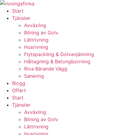
Skip
to
Start
content
Tjänster
Avväxling
Bilning av Golv
Lättrivning
Husrivning
Flytspackling & Golvavjämning
Håltagning & Betongborrning
Riva Bärande Vägg
Sanering
Blogg
Offert
Start
Tjänster
Avväxling
Bilning av Golv
Lättrivning
Husrivning