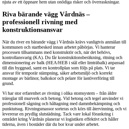
njuta av ett öppnare hem utan onödiga risker och överraskningar.
Riva bärande vägg Vårdnäs –
professionell rivning med
konstruktionsansvar
När du river en bärande vägg i Vårdnäs krävs vanligtvis anmälan till
kommunen och startbesked innan arbetet påbörjas. Vi hanterar
processen tillsammans med konstruktör och, när det behövs,
kontrollansvarig (KA). Du får konstruktionsberäkning, ritning och
dimensionering av balk (HEA/HEB i stål eller limträbalk) anpassad
till din byggnad, samt en kontrollplan som följs på plats. Vi tar
ansvar för temporär stämpning, säker arbetsmiljö och korrekt
montage av bärlinor, balkskor och pelare för lastöverföring till
grund.
Vi har stor erfarenhet av rivning i olika stomsystem – från äldre
träreglar till murverk och betong. Vid betong och tegel använder vi
professionell sågning och håltagning med dammbekämpning och
punktutsug. Rivningsmassor sorteras och körs till återvinning, och vi
levererar en prydlig slutstädning. Tack vare lokal förankring i
området kring Vårdnäs planerar vi logistiken effektivt och håller
tiderna, även i bostäder där du bor kvar under arbetet.