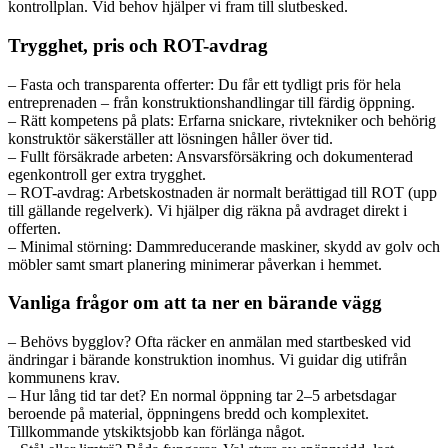
kontrollplan. Vid behov hjälper vi fram till slutbesked.
Trygghet, pris och ROT-avdrag
– Fasta och transparenta offerter: Du får ett tydligt pris för hela
entreprenaden – från konstruktionshandlingar till färdig öppning.
– Rätt kompetens på plats: Erfarna snickare, rivtekniker och behörig
konstruktör säkerställer att lösningen håller över tid.
– Fullt försäkrade arbeten: Ansvarsförsäkring och dokumenterad
egenkontroll ger extra trygghet.
– ROT-avdrag: Arbetskostnaden är normalt berättigad till ROT (upp
till gällande regelverk). Vi hjälper dig räkna på avdraget direkt i
offerten.
– Minimal störning: Dammreducerande maskiner, skydd av golv och
möbler samt smart planering minimerar påverkan i hemmet.
Vanliga frågor om att ta ner en bärande vägg
– Behövs bygglov? Ofta räcker en anmälan med startbesked vid
ändringar i bärande konstruktion inomhus. Vi guidar dig utifrån
kommunens krav.
– Hur lång tid tar det? En normal öppning tar 2–5 arbetsdagar
beroende på material, öppningens bredd och komplexitet.
Tillkommande ytskiktsjobb kan förlänga något.