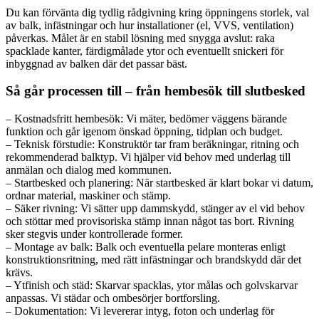
Du kan förvänta dig tydlig rådgivning kring öppningens storlek, val
av balk, infästningar och hur installationer (el, VVS, ventilation)
påverkas. Målet är en stabil lösning med snygga avslut: raka
spacklade kanter, färdigmålade ytor och eventuellt snickeri för
inbyggnad av balken där det passar bäst.
Så går processen till – från hembesök till slutbesked
– Kostnadsfritt hembesök: Vi mäter, bedömer väggens bärande
funktion och går igenom önskad öppning, tidplan och budget.
– Teknisk förstudie: Konstruktör tar fram beräkningar, ritning och
rekommenderad balktyp. Vi hjälper vid behov med underlag till
anmälan och dialog med kommunen.
– Startbesked och planering: När startbesked är klart bokar vi datum,
ordnar material, maskiner och stämp.
– Säker rivning: Vi sätter upp dammskydd, stänger av el vid behov
och stöttar med provisoriska stämp innan något tas bort. Rivning
sker stegvis under kontrollerade former.
– Montage av balk: Balk och eventuella pelare monteras enligt
konstruktionsritning, med rätt infästningar och brandskydd där det
krävs.
– Ytfinish och städ: Skarvar spacklas, ytor målas och golvskarvar
anpassas. Vi städar och ombesörjer bortforsling.
– Dokumentation: Vi levererar intyg, foton och underlag för