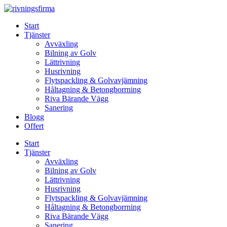
Skip
to
Start
content
Tjänster
Avväxling
Bilning av Golv
Lättrivning
Husrivning
Flytspackling & Golvavjämning
Håltagning & Betongborrning
Riva Bärande Vägg
Sanering
Blogg
Offert
Start
Tjänster
Avväxling
Bilning av Golv
Lättrivning
Husrivning
Flytspackling & Golvavjämning
Håltagning & Betongborrning
Riva Bärande Vägg
Sanering