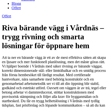
Blogg
Offert
Offert
Riva bärande vägg i Vårdnäs –
trygg rivning och smarta
lösningar för öppnare hem
Att ta ner en bärande vägg är ett av de mest effektiva sätten att skapa
en ljusare och mer funktionell planlösning, men det måste göras rätt.
Vi hjälper boende i Vårdnäs med säker rivning av bärande väggar,
korrekt dimensionerade stål- eller limträbalkar och en smidig process
från första hembesöket till färdigt resultat. Med certifierade
hantverkare, nära samarbete med behörig konstruktör och en
genomarbetad arbetsmetodik ser vi till att din öppning blir stabil,
godkänd och estetiskt utförd. Oavsett om väggen är av trä, tegel eller
betong arbetar vi dammreducerat, stöttar konstruktionen med
provisorisk stämpning och följer alla krav för bygganmälan och
startbesked. Du får en trygg helhetslösning i Vårdnäs med tydlig
tidsplan, fast prisförslag och löpande kommunikation – så att du kan