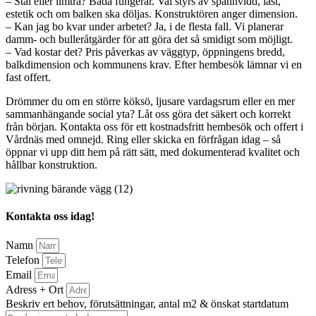
– Stål eller limträ? Båda fungerar. Val styrs av spännvidd, last,
estetik och om balken ska döljas. Konstruktören anger dimension.
– Kan jag bo kvar under arbetet? Ja, i de flesta fall. Vi planerar
damm- och bulleråtgärder för att göra det så smidigt som möjligt.
– Vad kostar det? Pris påverkas av väggtyp, öppningens bredd,
balkdimension och kommunens krav. Efter hembesök lämnar vi en
fast offert.
Drömmer du om en större köksö, ljusare vardagsrum eller en mer
sammanhängande social yta? Låt oss göra det säkert och korrekt
från början. Kontakta oss för ett kostnadsfritt hembesök och offert i
Vårdnäs med omnejd. Ring eller skicka en förfrågan idag – så
öppnar vi upp ditt hem på rätt sätt, med dokumenterad kvalitet och
hållbar konstruktion.
Kontakta oss idag!
Namn
Telefon
Email
Adress + Ort
Beskriv ert behov, förutsättningar, antal m2 & önskat startdatum