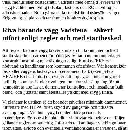
villa, radhus eller bostadsrätt i Vadstena med omnejd levererar vi
trygg kvalitet med tydlig tidsplan, fast pris och ROT-avdrag på
arbetskostnaden. Boka gärna ett kostnadsfritt platsbesök – vi ger
rådgivning på plats och tar fram en konkret åtgärdsplan.
Riva bärande vägg Vadstena – säkert
utfört enligt regler och med startbesked
Att riva en bärande vägg kräver anmälan till kommunen och ett
startbesked innan arbetet får påbörjas. Vi tar hand om underlaget:
konstruktionsritningar, beräkningar enligt Eurokod/EKS och
nödvändiga handlingar som kommunen efterfrågar. Vår konstruktör
fastställer väggens lastvägar, dimensionerar balk (exempelvis
HEA/HEB eller limträ) och väljer rätt upplag och infästning mot
befintlig stomme. Under rivningen monterar vi stämpning för att
temporärt ta upp laster, demonterar kontrollerat och installerar balk,
brand- och ljudtätar samt återställer ytskikt med snygg finish.
Vi planerar logistiken så att boendet påverkas minimalt: dammzoner,
luftrenare med HEPA-filter, skydd av gångstråk och tidssatta
avstängningar. Vid hus byggda under äldre perioder kan
materialprov för asbest bli aktuellt – vi provtar vid behov och följer
gällande regler om sanering. Inför arbetet kartlägger vi eldragningar,
tappvatten, avlopp och eventuella ventilationskanaler i väggen, så att