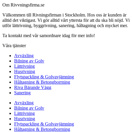
Om Rivvningsfirma.se
Välkommen till Rivningsfirman i Stockholm. Hos oss är kunden är
alltid det viktigast. Vi gör alltid vårt yttersta för att du ska bli nöjd. Vi
utför lättrivning, byggrivning, sanering, håltagning och mycket mer.
Ta kontakt med vår samordnare idag för mer info!
Våra tjänster
Avväxling
Bilning av Golv
Lättrivning
Husrivning
Flytspackling & Golvavjämning
Håltagning & Betongborrning
Riva Bärande Vägg
Sanering
Avväxling
Bilning av Golv
Lättrivning
Husrivning
Flytspackling & Golvavjämning
Håltagning & Betongborrning