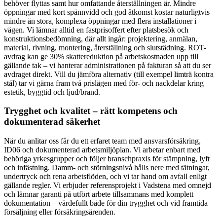
behöver flyttas samt hur omfattande återställningen är. Mindre
öppningar med kort spännvidd och god åtkomst kostar naturligtvis
mindre än stora, komplexa öppningar med flera installationer i
vägen. Vi lämnar alltid en fastprisoffert efter platsbesök och
konstruktionsbedömning, där allt ingår: projektering, anmälan,
material, rivning, montering, återställning och slutstädning. ROT-
avdrag kan ge 30% skattereduktion på arbetskostnaden upp till
gällande tak – vi hanterar administrationen på fakturan så att du ser
avdraget direkt. Vill du jämföra alternativ (till exempel limträ kontra
stål) tar vi gärna fram två prislägen med för- och nackdelar kring
estetik, byggtid och ljud/brand.
Trygghet och kvalitet – rätt kompetens och
dokumenterad säkerhet
När du anlitar oss får du ett erfaret team med ansvarsförsäkring,
ID06 och dokumenterad arbetsmiljöplan. Vi arbetar enbart med
behöriga yrkesgrupper och följer branschpraxis för stämpning, lyft
och infästning. Damm- och störningsnivå hålls nere med tätningar,
undertryck och rena arbetsflöden, och vi tar hand om avfall enligt
gällande regler. Vi erbjuder referensprojekt i Vadstena med omnejd
och lämnar garanti på utfört arbete tillsammans med komplett
dokumentation – värdefullt både för din trygghet och vid framtida
försäljning eller försäkringsärenden.