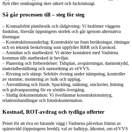
flytt eller omdragning sker säkert och fackmässigt.
Så går processen till – steg för steg
– Kostnadsfritt platsbesök och rådgivning: Vi bedömer väggens
funktion, föreslår öppningens storlek och går igenom alternativa
lösningar.
– Konstruktionsunderlag: Konstruktör tar fram beräkningar, ritningar
och en teknisk beskrivning som uppfyller BBR och Eurokod.
– Anmälan och startbesked: Vi sköter kontakten med Vadstena
kommun tills startbesked är beviljat.
– Planering och förberedelser: Tidsplan, avspärrningar, dammskydd,
materialbeställning och samordning av el/VVS.
– Rivning och stämp: Selektiv rivning under stämpning, kontroller
av stomme, montering av balk och upplag.
– Återställning och finish: Spackling, målning, snickerier, listning
och golvanpassning för en sömlös övergång.
– Slutlig dokumentation: Vi överlämnar konstruktionsintyg,
relationshandlingar och fotodokumentation.
Kostnad, ROT-avdrag och tydliga offerter
Priset för att riva en bärande vägg i Vadstena påverkas främst av
spännvidd (öppningens bredd), val av balktyp, åtkomst, om el/VVS