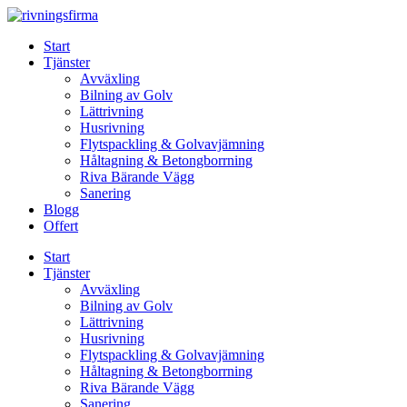
Skip
to
Start
content
Tjänster
Avväxling
Bilning av Golv
Lättrivning
Husrivning
Flytspackling & Golvavjämning
Håltagning & Betongborrning
Riva Bärande Vägg
Sanering
Blogg
Offert
Start
Tjänster
Avväxling
Bilning av Golv
Lättrivning
Husrivning
Flytspackling & Golvavjämning
Håltagning & Betongborrning
Riva Bärande Vägg
Sanering