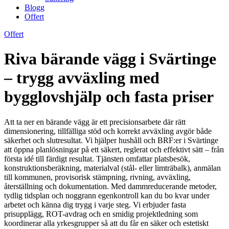
Blogg
Offert
Offert
Riva bärande vägg i Svärtinge
– trygg avväxling med
bygglovshjälp och fasta priser
Att ta ner en bärande vägg är ett precisionsarbete där rätt
dimensionering, tillfälliga stöd och korrekt avväxling avgör både
säkerhet och slutresultat. Vi hjälper hushåll och BRF:er i Svärtinge
att öppna planlösningar på ett säkert, reglerat och effektivt sätt – från
första idé till färdigt resultat. Tjänsten omfattar platsbesök,
konstruktionsberäkning, materialval (stål- eller limträbalk), anmälan
till kommunen, provisorisk stämpning, rivning, avväxling,
återställning och dokumentation. Med dammreducerande metoder,
tydlig tidsplan och noggrann egenkontroll kan du bo kvar under
arbetet och känna dig trygg i varje steg. Vi erbjuder fasta
prisupplägg, ROT-avdrag och en smidig projektledning som
koordinerar alla yrkesgrupper så att du får en säker och estetiskt