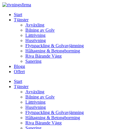
Skip
to
Start
content
Tjänster
Avväxling
Bilning av Golv
Lättrivning
Husrivning
Flytspackling & Golvavjämning
Håltagning & Betongborrning
Riva Bärande Vägg
Sanering
Blogg
Offert
Start
Tjänster
Avväxling
Bilning av Golv
Lättrivning
Husrivning
Flytspackling & Golvavjämning
Håltagning & Betongborrning
Riva Bärande Vägg
Sanering