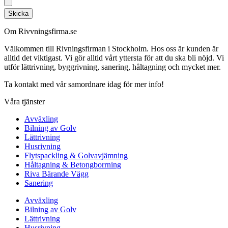
Skicka
Om Rivvningsfirma.se
Välkommen till Rivningsfirman i Stockholm. Hos oss är kunden är
alltid det viktigast. Vi gör alltid vårt yttersta för att du ska bli nöjd. Vi
utför lättrivning, byggrivning, sanering, håltagning och mycket mer.
Ta kontakt med vår samordnare idag för mer info!
Våra tjänster
Avväxling
Bilning av Golv
Lättrivning
Husrivning
Flytspackling & Golvavjämning
Håltagning & Betongborrning
Riva Bärande Vägg
Sanering
Avväxling
Bilning av Golv
Lättrivning
Husrivning