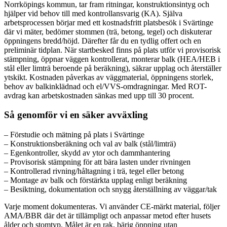
Norrköpings kommun, tar fram ritningar, konstruktionsintyg och
hjälper vid behov till med kontrollansvarig (KA). Själva
arbetsprocessen börjar med ett kostnadsfritt platsbesök i Svärtinge
där vi mäter, bedömer stommen (trä, betong, tegel) och diskuterar
öppningens bredd/höjd. Därefter får du en tydlig offert och en
preliminär tidplan. När startbesked finns på plats utför vi provisorisk
stämpning, öppnar väggen kontrollerat, monterar balk (HEA/HEB i
stål eller limträ beroende på beräkning), säkrar upplag och återställer
ytskikt. Kostnaden påverkas av väggmaterial, öppningens storlek,
behov av balkinklädnad och el/VVS-omdragningar. Med ROT-
avdrag kan arbetskostnaden sänkas med upp till 30 procent.
Så genomför vi en säker avväxling
– Förstudie och mätning på plats i Svärtinge
– Konstruktionsberäkning och val av balk (stål/limträ)
– Egenkontroller, skydd av ytor och dammhantering
– Provisorisk stämpning för att bära lasten under rivningen
– Kontrollerad rivning/håltagning i trä, tegel eller betong
– Montage av balk och förstärkta upplag enligt beräkning
– Besiktning, dokumentation och snygg återställning av väggar/tak
Varje moment dokumenteras. Vi använder CE-märkt material, följer
AMA/BBR där det är tillämpligt och anpassar metod efter husets
ålder och stomtyp. Målet är en rak, bärig öppning utan