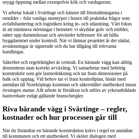
snygg öppning mellan exempelvis kök och vardagsrum.
Vi arbetar lokalt i Svärtinge och känner till förutsättningarna i
området – från vanliga stomtyper i husen till praktiska frågor som
avfallshantering och logistiken kring in- och utlastning. Vårt fokus
är att minimera störningar i hemmet: vi skyddar golv och möbler,
sätter upp dammslussar och använder luftrenare för att hålla
byggdammet under kontroll. När vi lämnar projektet är det städat,
avstämningar är signerade och du har tillgång till relevanta
handlingar.
Säkerhet och regelriktighet är centralt. En bärande vägg kan aldrig
demonteras utan korrekt avväxling. Vi samarbetar med behörig
konstruktör som gör lastnedräkning och tar fram dimensioner på
balk och upplag. Vid behov tar vi fram kontrollplan, bistår med
anmälan till Norrköpings kommun och säkerställer startbesked innan
rivningen startar. Allt arbete är försäkrat och utförs av yrkesutbildade
hantverkare enligt gällande branschregler.
Riva bärande vägg i Svärtinge – regler,
kostnader och hur processen går till
När du förändrar en bärande konstruktion krävs i regel en anmälan
till kommunen och ett startbesked. Vi sköter dialogen med