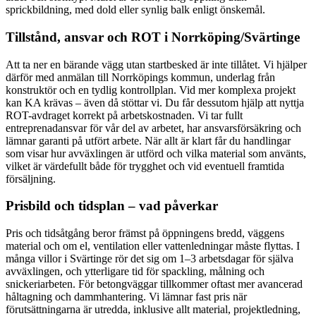
sprickbildning, med dold eller synlig balk enligt önskemål.
Tillstånd, ansvar och ROT i Norrköping/Svärtinge
Att ta ner en bärande vägg utan startbesked är inte tillåtet. Vi hjälper
därför med anmälan till Norrköpings kommun, underlag från
konstruktör och en tydlig kontrollplan. Vid mer komplexa projekt
kan KA krävas – även då stöttar vi. Du får dessutom hjälp att nyttja
ROT-avdraget korrekt på arbetskostnaden. Vi tar fullt
entreprenadansvar för vår del av arbetet, har ansvarsförsäkring och
lämnar garanti på utfört arbete. När allt är klart får du handlingar
som visar hur avväxlingen är utförd och vilka material som använts,
vilket är värdefullt både för trygghet och vid eventuell framtida
försäljning.
Prisbild och tidsplan – vad påverkar
Pris och tidsåtgång beror främst på öppningens bredd, väggens
material och om el, ventilation eller vattenledningar måste flyttas. I
många villor i Svärtinge rör det sig om 1–3 arbetsdagar för själva
avväxlingen, och ytterligare tid för spackling, målning och
snickeriarbeten. För betongväggar tillkommer oftast mer avancerad
håltagning och dammhantering. Vi lämnar fast pris när
förutsättningarna är utredda, inklusive allt material, projektledning,