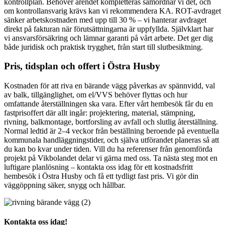
kontrollplan. Behöver ärendet kompletteras samordnar vi det, och
om kontrollansvarig krävs kan vi rekommendera KA. ROT-avdraget
sänker arbetskostnaden med upp till 30 % – vi hanterar avdraget
direkt på fakturan när förutsättningarna är uppfyllda. Självklart har
vi ansvarsförsäkring och lämnar garanti på vårt arbete. Det ger dig
både juridisk och praktisk trygghet, från start till slutbesiktning.
Pris, tidsplan och offert i Östra Husby
Kostnaden för att riva en bärande vägg påverkas av spännvidd, val
av balk, tillgänglighet, om el/VVS behöver flyttas och hur
omfattande återställningen ska vara. Efter vårt hembesök får du en
fastprisoffert där allt ingår: projektering, material, stämpning,
rivning, balkmontage, bortforsling av avfall och slutlig återställning.
Normal ledtid är 2–4 veckor från beställning beroende på eventuella
kommunala handläggningstider, och själva utförandet planeras så att
du kan bo kvar under tiden. Vill du ha referenser från genomförda
projekt på Vikbolandet delar vi gärna med oss. Ta nästa steg mot en
luftigare planlösning – kontakta oss idag för ett kostnadsfritt
hembesök i Östra Husby och få ett tydligt fast pris. Vi gör din
väggöppning säker, snygg och hållbar.
Kontakta oss idag!