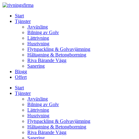
Skip
to
Start
content
Tjänster
Avväxling
Bilning av Golv
Lättrivning
Husrivning
Flytspackling & Golvavjämning
Håltagning & Betongborrning
Riva Bärande Vägg
Sanering
Blogg
Offert
Start
Tjänster
Avväxling
Bilning av Golv
Lättrivning
Husrivning
Flytspackling & Golvavjämning
Håltagning & Betongborrning
Riva Bärande Vägg
Sanering