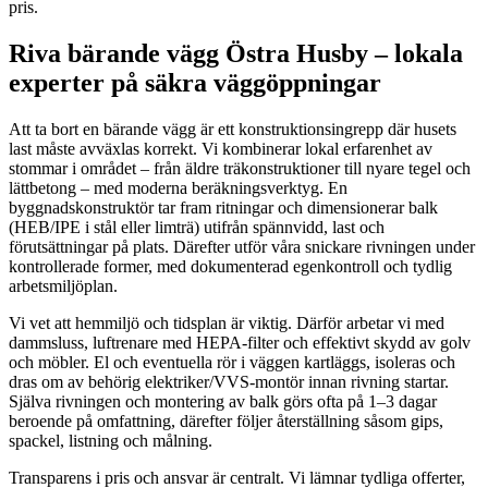
pris.
Riva bärande vägg Östra Husby – lokala
experter på säkra väggöppningar
Att ta bort en bärande vägg är ett konstruktionsingrepp där husets
last måste avväxlas korrekt. Vi kombinerar lokal erfarenhet av
stommar i området – från äldre träkonstruktioner till nyare tegel och
lättbetong – med moderna beräkningsverktyg. En
byggnadskonstruktör tar fram ritningar och dimensionerar balk
(HEB/IPE i stål eller limträ) utifrån spännvidd, last och
förutsättningar på plats. Därefter utför våra snickare rivningen under
kontrollerade former, med dokumenterad egenkontroll och tydlig
arbetsmiljöplan.
Vi vet att hemmiljö och tidsplan är viktig. Därför arbetar vi med
dammsluss, luftrenare med HEPA-filter och effektivt skydd av golv
och möbler. El och eventuella rör i väggen kartläggs, isoleras och
dras om av behörig elektriker/VVS-montör innan rivning startar.
Själva rivningen och montering av balk görs ofta på 1–3 dagar
beroende på omfattning, därefter följer återställning såsom gips,
spackel, listning och målning.
Transparens i pris och ansvar är centralt. Vi lämnar tydliga offerter,