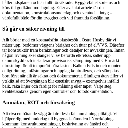
håller tidsplanen och är fullt försäkrade. Byggavfallet sorteras och
körs till godkänd mottagning. Efter avslutat arbete får du
dokumentation, konstruktionsunderlag och eventuella intyg –
värdefullt både för din trygghet och vid framtida försäljning.
Så går en säker rivning till
Allt börjar med ett kostnadsfritt platsbesök i Östra Husby där vi
mäter upp, bedömer väggens bärighet och tittar på el/VVS. Därefter
tar konstruktör fram beräkningar och detaljer för avväxlingen. Innan
någon rivning sker stänger vi av berörda elkretsar, sätter upp
dammskydd och installerar provisorisk stämpning med CE-märkt
utrustning för att temporärt bära lasten. Balken lyfts in och monteras
enligt ritning, infästningar och upplag kontrolleras, och stämp tas
bort först när allt är säkrat och dokumenterat. Slutligen återställer vi
ytskikt så att övergången blir estetiskt snygg – exempelvis infälld
balk, raka linjer och färdigt för målning eller tapet. Varje steg
kvalitetssäkras genom egenkontroller och fotodokumentation.
Anmälan, ROT och försäkring
Att riva en bärande vägg är i de flesta fall anmälningspliktigt. Vi
hjälper dig med underlag till byggnadsnämnden i Norrköpings
kommun: konstruktionsritningar, beskrivning av åtgärd och