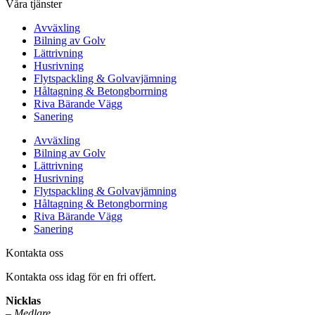
Våra tjänster
Avväxling
Bilning av Golv
Lättrivning
Husrivning
Flytspackling & Golvavjämning
Håltagning & Betongborrning
Riva Bärande Vägg
Sanering
Avväxling
Bilning av Golv
Lättrivning
Husrivning
Flytspackling & Golvavjämning
Håltagning & Betongborrning
Riva Bärande Vägg
Sanering
Kontakta oss
Kontakta oss idag för en fri offert.
Nicklas
–
Medlare