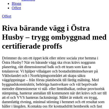
Blogg
Offert
Offert
Riva bärande vägg i Östra
Husby – trygg ombyggnad med
certifierade proffs
Drömmer du om ett öppet kök eller större sociala ytor hemma i
Östra Husby? När en bärande vägg ska rivas krävs noggrann
planering, rätt dimensionerad balk och ett team som kan ta
totalansvar. Vi hjälper villaägare och bostadsrättsinnehavare på
Vikbolandet och i Norrköpingsområdet att skapa säkra
väggöppningar – från första platsbesök till färdig målning. Med
byggnadskonstruktör, behöriga hantverkare och väl beprövade
metoder dimensionerar vi stål- eller limträbalkar, ordnar provisorisk
stämpning, hanterar anmälan till kommunen när det krävs och ser till
att el och VVS hanteras fackmässigt. Målet är enkelt: en trygg,
dammfattig rivning, minimal störning i hemmet och ett resultat som
håller i längden. Kontakta oss för kostnadsfritt hembesök och fast