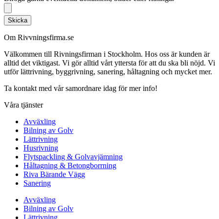
Skicka
Om Rivvningsfirma.se
Välkommen till Rivningsfirman i Stockholm. Hos oss är kunden är
alltid det viktigast. Vi gör alltid vårt yttersta för att du ska bli nöjd. Vi
utför lättrivning, byggrivning, sanering, håltagning och mycket mer.
Ta kontakt med vår samordnare idag för mer info!
Våra tjänster
Avväxling
Bilning av Golv
Lättrivning
Husrivning
Flytspackling & Golvavjämning
Håltagning & Betongborrning
Riva Bärande Vägg
Sanering
Avväxling
Bilning av Golv
Lättrivning