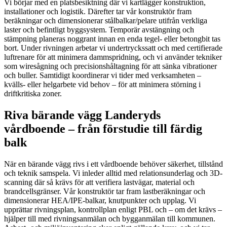
Vi börjar med en platsbesiktning där vi kartlägger konstruktion,
installationer och logistik. Därefter tar vår konstruktör fram
beräkningar och dimensionerar stålbalkar/pelare utifrån verkliga
laster och befintligt byggsystem. Temporär avstängning och
stämpning planeras noggrant innan en enda tegel- eller betongbit tas
bort. Under rivningen arbetar vi undertryckssatt och med certifierade
luftrenare för att minimera dammspridning, och vi använder tekniker
som wiresågning och precisionshåltagning för att sänka vibrationer
och buller. Samtidigt koordinerar vi tider med verksamheten –
kvälls- eller helgarbete vid behov – för att minimera störning i
driftkritiska zoner.
Riva bärande vägg Landeryds
vårdboende – från förstudie till färdig
balk
När en bärande vägg rivs i ett vårdboende behöver säkerhet, tillstånd
och teknik samspela. Vi inleder alltid med relationsunderlag och 3D-
scanning där så krävs för att verifiera lastvägar, material och
brandcellsgränser. Vår konstruktör tar fram lastberäkningar och
dimensionerar HEA/IPE-balkar, knutpunkter och upplag. Vi
upprättar rivningsplan, kontrollplan enligt PBL och – om det krävs –
hjälper till med rivningsanmälan och bygganmälan till kommunen.