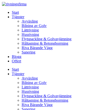
Skip
to
Start
content
Tjänster
Avväxling
Bilning av Golv
Lättrivning
Husrivning
Flytspackling & Golvavjämning
Håltagning & Betongborrning
Riva Bärande Vägg
Sanering
Blogg
Offert
Start
Tjänster
Avväxling
Bilning av Golv
Lättrivning
Husrivning
Flytspackling & Golvavjämning
Håltagning & Betongborrning
Riva Bärande Vägg
Sanering