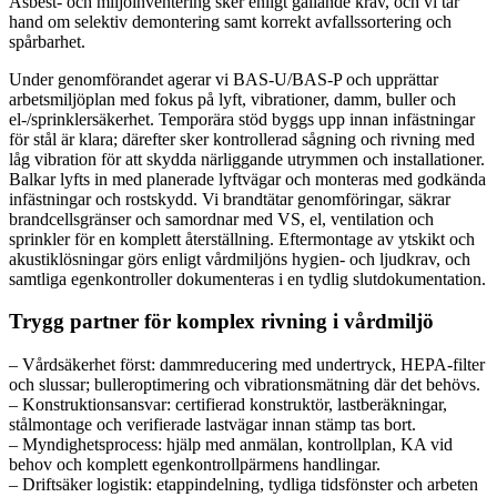
Asbest- och miljöinventering sker enligt gällande krav, och vi tar
hand om selektiv demontering samt korrekt avfallssortering och
spårbarhet.
Under genomförandet agerar vi BAS-U/BAS-P och upprättar
arbetsmiljöplan med fokus på lyft, vibrationer, damm, buller och
el-/sprinklersäkerhet. Temporära stöd byggs upp innan infästningar
för stål är klara; därefter sker kontrollerad sågning och rivning med
låg vibration för att skydda närliggande utrymmen och installationer.
Balkar lyfts in med planerade lyftvägar och monteras med godkända
infästningar och rostskydd. Vi brandtätar genomföringar, säkrar
brandcellsgränser och samordnar med VS, el, ventilation och
sprinkler för en komplett återställning. Eftermontage av ytskikt och
akustiklösningar görs enligt vårdmiljöns hygien- och ljudkrav, och
samtliga egenkontroller dokumenteras i en tydlig slutdokumentation.
Trygg partner för komplex rivning i vårdmiljö
– Vårdsäkerhet först: dammreducering med undertryck, HEPA-filter
och slussar; bulleroptimering och vibrationsmätning där det behövs.
– Konstruktionsansvar: certifierad konstruktör, lastberäkningar,
stålmontage och verifierade lastvägar innan stämp tas bort.
– Myndighetsprocess: hjälp med anmälan, kontrollplan, KA vid
behov och komplett egenkontrollpärmens handlingar.
– Driftsäker logistik: etappindelning, tydliga tidsfönster och arbeten