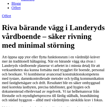
Blogg
Offert
Offert
Riva bärande vägg i Landeryds
vårdboende – säker rivning
med minimal störning
Att öppna upp ytor eller flytta funktionsrum i en vårdmiljö kräver
mer än traditionell håltagning. När en bärande vägg ska rivas i
Landeryds vårdboende planerar vi arbetet in i minsta detalj för att
verksamheten ska kunna fortsätta med trygghet för boende, personal
och besökare. Vi kombinerar avancerad konstruktionskompetens
med tystare, dammkontrollerade metoder och tydlig kommunikation
med fastighetsägare och drift. Resultatet blir en säker ombyggnad
med korrekta lastbyten, precisa tidsfönster, god hygien och
dokumenterad efterlevnad av regelverk. Vi tar helhetsansvar från
förstudie och myndighetsprocess till färdig stålbalk, brandtätning
och städad byggzon – alltid med vårdmiljöns särskilda krav i fokus.