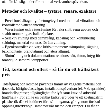
utanför känsliga tider för minimal verksamhetspåverkan.
Metoder och kvalitet – tystare, renare, exaktare
– Precisionshåltagning i betong/tegel med minimal vibration och
kontrollerad vattenhantering.
– Wiresågning och väggsågning för raka snitt, rena upplag och
snabb montering av balkar/pelare.
– Selektiv rivning med dammfång, kapsling och kontinuerlig
städning; material sorteras för återvinning.
– Egenkontroller vid varje kritiskt moment: stämpning, sågning,
balkmontage, brandtätning och återställning.
– Slutmätning och dokumentation: relationsmått, foton, intyg för
brand/ljud samt miljörapporter.
Tid, kostnad och offert – så får du ett träffsäkert
pris
Tidsåtgång och kostnad påverkas främst av väggens material och
tjocklek, bärighet/lastvägar, installationspåverkan (el, VS, sprinkler),
brandcellsgränser, tillgänglighet för lyft samt krav på arbetstid
(natt/helg). För att ge en pålitlig kalkyl erbjuder vi ett kostnadsfritt
platsbesök där vi bedömer förutsättningarna, går igenom önskad
öppningsbredd/höjd, samt föreslår metod och etapper. Du får en