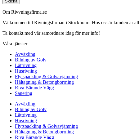
Skicka
Om Rivvningsfirma.se
Välkommen till Rivningsfirman i Stockholm. Hos oss är kunden är alltid 
Ta kontakt med vår samordnare idag för mer info!
Våra tjänster
Avväxling
Bilning av Golv
Lättrivning
Husrivning
Flytspackling & Golvavjämning
Håltagning & Betongborrning
Riva Bärande Vägg
Sanering
Avväxling
Bilning av Golv
Lättrivning
Husrivning
Flytspackling & Golvavjämning
Håltagning & Betongborrning
Riva Bärande Vägg