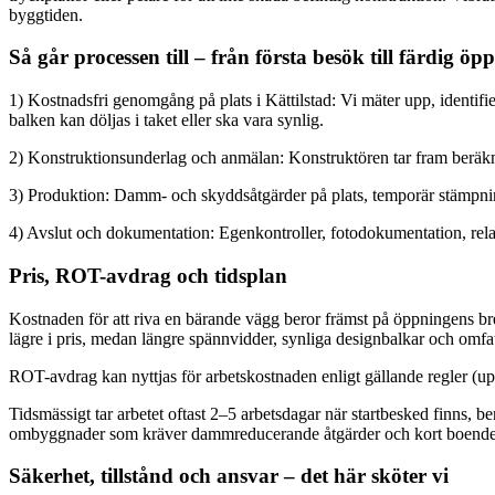
byggtiden.
Så går processen till – från första besök till färdig öp
1) Kostnadsfri genomgång på plats i Kättilstad: Vi mäter upp, identifi
balken kan döljas i taket eller ska vara synlig.
2) Konstruktionsunderlag och anmälan: Konstruktören tar fram beräkni
3) Produktion: Damm- och skyddsåtgärder på plats, temporär stämpnin
4) Avslut och dokumentation: Egenkontroller, fotodokumentation, rela
Pris, ROT-avdrag och tidsplan
Kostnaden för att riva en bärande vägg beror främst på öppningens bre
lägre i pris, medan längre spännvidder, synliga designbalkar och omfat
ROT-avdrag kan nyttjas för arbetskostnaden enligt gällande regler (upp
Tidsmässigt tar arbetet oftast 2–5 arbetsdagar när startbesked finns, 
ombyggnader som kräver dammreducerande åtgärder och kort boende
Säkerhet, tillstånd och ansvar – det här sköter vi