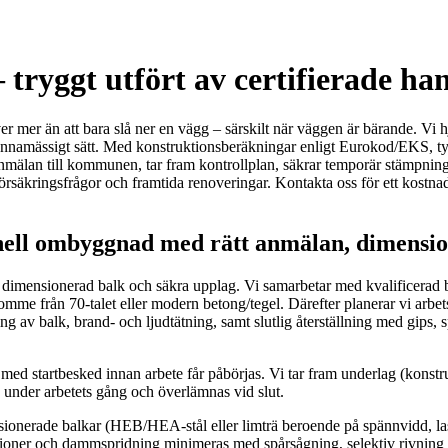
 tryggt utfört av certifierade ha
 mer än att bara slå ner en vägg – särskilt när väggen är bärande. Vi hj
nnamässigt sätt. Med konstruktionsberäkningar enligt Eurokod/EKS, tydli
anmälan till kommunen, tar fram kontrollplan, säkrar temporär stämpning
örsäkringsfrågor och framtida renoveringar. Kontakta oss för ett kostnads
onell ombyggnad med rätt anmälan, dimensio
t dimensionerad balk och säkra upplag. Vi samarbetar med kvalificerad 
tomme från 70‑talet eller modern betong/tegel. Därefter planerar vi ar
ing av balk, brand- och ljudtätning, samt slutlig återställning med gips,
 startbesked innan arbete får påbörjas. Vi tar fram underlag (konstruk
under arbetets gång och överlämnas vid slut.
nerade balkar (HEB/HEA-stål eller limträ beroende på spännvidd, last 
ibrationer och dammspridning minimeras med spårsågning, selektiv rivnin