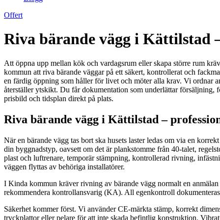
Offert
Riva bärande vägg i Kättilstad –
Att öppna upp mellan kök och vardagsrum eller skapa större rum kräver
kommun att riva bärande väggar på ett säkert, kontrollerat och fackma
en färdig öppning som håller för livet och möter alla krav. Vi ordnar 
återställer ytskikt. Du får dokumentation som underlättar försäljning, f
prisbild och tidsplan direkt på plats.
Riva bärande vägg i Kättilstad – professi
När en bärande vägg tas bort ska husets laster ledas om via en korrek
din byggnadstyp, oavsett om det är plankstomme från 40‑talet, regels
plast och luftrenare, temporär stämpning, kontrollerad rivning, infästn
väggen flyttas av behöriga installatörer.
I Kinda kommun kräver rivning av bärande vägg normalt en anmälan med
rekommendera kontrollansvarig (KA). All egenkontroll dokumenteras 
Säkerhet kommer först. Vi använder CE‑märkta stämp, korrekt dimensio
tryckplattor eller pelare för att inte skada befintlig konstruktion. V