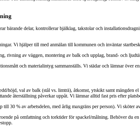
pning
erar bärande delar, kontrollerar bjälklag, takstolar och installationsdr
ngar. Vi hjälper till med anmälan till kommunen och inväntar startbes
g, rivning av väggen, montering av balk och upplag, brand- och ljudtä
tionsmått och materialintyg sammanställs. Vi städar och lämnar över en 
dd/höjd, val av balk (stål vs. limträ), åtkomst, ytskikt samt mängden e
tande återställning påverkar uppåt. Vi lämnar alltid fast pris efter pla
 till 30 % av arbetsdelen, med årlig maxgräns per person). Vi sköter av
beroende på omfattning och torktider för spackel/målning. Behöver du en s
stopp.