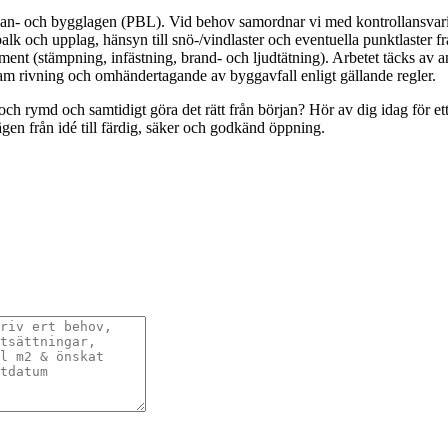
Plan- och bygglagen (PBL). Vid behov samordnar vi med kontrollansvar
 och upplag, hänsyn till snö-/vindlaster och eventuella punktlaster frå
ment (stämpning, infästning, brand- och ljudtätning). Arbetet täcks av a
m rivning och omhändertagande av byggavfall enligt gällande regler.
och rymd och samtidigt göra det rätt från början? Hör av dig idag för ett
ägen från idé till färdig, säker och godkänd öppning.