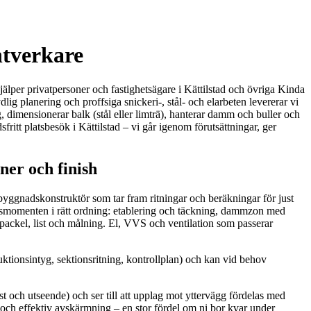
ntverkare
älper privatpersoner och fastighetsägare i Kättilstad och övriga Kinda
g planering och proffsiga snickeri-, stål- och elarbeten levererar vi
, dimensionerar balk (stål eller limträ), hanterar damm och buller och
fritt platsbesök i Kättilstad – vi går igenom förutsättningar, ger
ner och finish
byggnadskonstruktör som tar fram ritningar och beräkningar för just
betsmomenten i rätt ordning: etablering och täckning, dammzon med
 spackel, list och målning. El, VVS och ventilation som passerar
tionsintyg, sektionsritning, kontrollplan) och kan vid behov
och utseende) och ser till att upplag mot yttervägg fördelas med
g och effektiv avskärmning – en stor fördel om ni bor kvar under