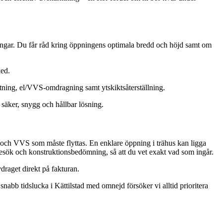
agningar. Du får råd kring öppningens optimala bredd och höjd samt om
ked.
tning, el/VVS-omdragning samt ytskiktsåterställning.
säker, snygg och hållbar lösning.
l och VVS som måste flyttas. En enklare öppning i trähus kan ligga
tsbesök och konstruktionsbedömning, så att du vet exakt vad som ingår.
draget direkt på fakturan.
nabb tidslucka i Kättilstad med omnejd försöker vi alltid prioritera