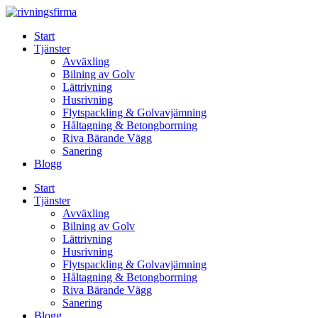
Skip
to
Start
content
Tjänster
Avväxling
Bilning av Golv
Lättrivning
Husrivning
Flytspackling & Golvavjämning
Håltagning & Betongborrning
Riva Bärande Vägg
Sanering
Blogg
Start
Tjänster
Avväxling
Bilning av Golv
Lättrivning
Husrivning
Flytspackling & Golvavjämning
Håltagning & Betongborrning
Riva Bärande Vägg
Sanering
Blogg