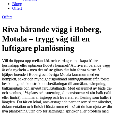
Blogg
Offert
Offert
Riva bärande vägg i Boberg,
Motala – trygg väg till en
luftigare planlösning
Vill du öppna upp mellan kök och vardagsrum, skapa bättre
ljusinsläpp eller optimera flödet i hemmet? Att riva en bärande vägg
är ofta nyckeln – men det måste göras rätt från första skruv. Vi
hjälper boende i Boberg och övriga Motala kommun med en
komplett, säker och myndighetsgodkänd ombyggnation: från första
besiktning och konstruktionsberäkningar till anmälan, stämpning,
balkmontage och snyggt färdigställande. Med erfarenhet av både trä-
och stenhus, 1½-plans och suterräng, dimensionerar vi rätt balk (stål
eller limträ), minimerar ingrepp och levererar en lösning som håller i
längden. Du får en lokal, ansvarstagande partner som sätter säkerhet,
dokumentation och finish i första rummet – så att du kan njuta av din
nya planlösning utan oro för sättningar, sprickor eller problem med