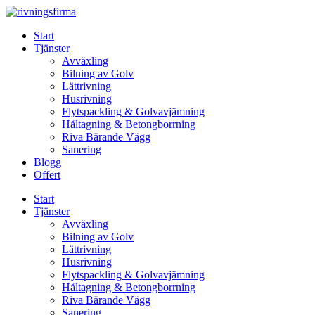
Skip
to
Start
content
Tjänster
Avväxling
Bilning av Golv
Lättrivning
Husrivning
Flytspackling & Golvavjämning
Håltagning & Betongborrning
Riva Bärande Vägg
Sanering
Blogg
Offert
Start
Tjänster
Avväxling
Bilning av Golv
Lättrivning
Husrivning
Flytspackling & Golvavjämning
Håltagning & Betongborrning
Riva Bärande Vägg
Sanering