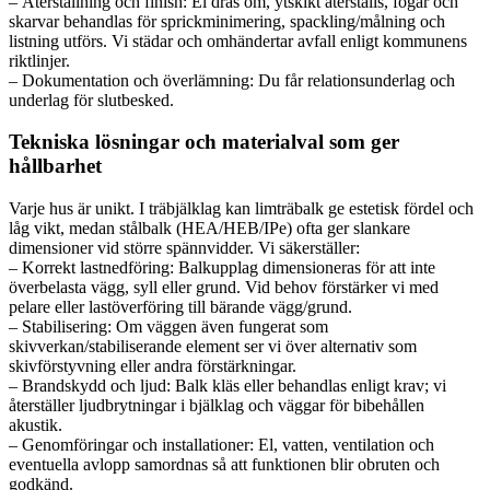
– Återställning och finish: El dras om, ytskikt återställs, fogar och
skarvar behandlas för sprickminimering, spackling/målning och
listning utförs. Vi städar och omhändertar avfall enligt kommunens
riktlinjer.
– Dokumentation och överlämning: Du får relationsunderlag och
underlag för slutbesked.
Tekniska lösningar och materialval som ger
hållbarhet
Varje hus är unikt. I träbjälklag kan limträbalk ge estetisk fördel och
låg vikt, medan stålbalk (HEA/HEB/IPe) ofta ger slankare
dimensioner vid större spännvidder. Vi säkerställer:
– Korrekt lastnedföring: Balkupplag dimensioneras för att inte
överbelasta vägg, syll eller grund. Vid behov förstärker vi med
pelare eller lastöverföring till bärande vägg/grund.
– Stabilisering: Om väggen även fungerat som
skivverkan/stabiliserande element ser vi över alternativ som
skivförstyvning eller andra förstärkningar.
– Brandskydd och ljud: Balk kläs eller behandlas enligt krav; vi
återställer ljudbrytningar i bjälklag och väggar för bibehållen
akustik.
– Genomföringar och installationer: El, vatten, ventilation och
eventuella avlopp samordnas så att funktionen blir obruten och
godkänd.