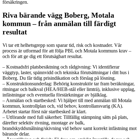
försäkringen.
Riva bärande vägg Boberg, Motala
kommun – från anmälan till färdigt
resultat
Vi tar ett helhetsgrepp som sparar tid, risk och kostnader. Vår
process är utformad för att följa PBL och Motala kommuns krav –
och för att ge dig ett förutsägbart resultat.
– Kostnadsfri platsbesiktning och rådgivning: Vi identifierar
väggtyp, laster, spännvidd och tekniska förutsättningar i ditt hus i
Boberg. Du får tidig prisindikation och förslag på lösning.
– Konstruktionsunderlag: Behörig konstruktör tar fram beräkningar,
ritningar och balkval (HEA/HEB-stål eller limträ), inklusive upplag,
infästningar och eventuella förstärkningar av bjälklag.
– Anmälan och startbesked: Vi hjälper till med anmälan till Motala
kommun, kontrollplan och, vid behov, kontrollansvarig (KA).
Arbetet startar först när startbesked är klart.
– Utförande med full säkerhet: Tillfällig stämpning sätts på plats,
därefter selektiv rivning, montage av balk,
brandskyddsmålning/skivning vid behov samt korrekt infästning mot
bärande delar.