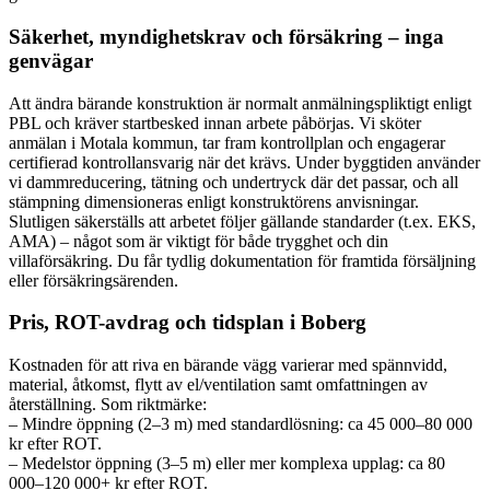
Säkerhet, myndighetskrav och försäkring – inga
genvägar
Att ändra bärande konstruktion är normalt anmälningspliktigt enligt
PBL och kräver startbesked innan arbete påbörjas. Vi sköter
anmälan i Motala kommun, tar fram kontrollplan och engagerar
certifierad kontrollansvarig när det krävs. Under byggtiden använder
vi dammreducering, tätning och undertryck där det passar, och all
stämpning dimensioneras enligt konstruktörens anvisningar.
Slutligen säkerställs att arbetet följer gällande standarder (t.ex. EKS,
AMA) – något som är viktigt för både trygghet och din
villaförsäkring. Du får tydlig dokumentation för framtida försäljning
eller försäkringsärenden.
Pris, ROT-avdrag och tidsplan i Boberg
Kostnaden för att riva en bärande vägg varierar med spännvidd,
material, åtkomst, flytt av el/ventilation samt omfattningen av
återställning. Som riktmärke:
– Mindre öppning (2–3 m) med standardlösning: ca 45 000–80 000
kr efter ROT.
– Medelstor öppning (3–5 m) eller mer komplexa upplag: ca 80
000–120 000+ kr efter ROT.