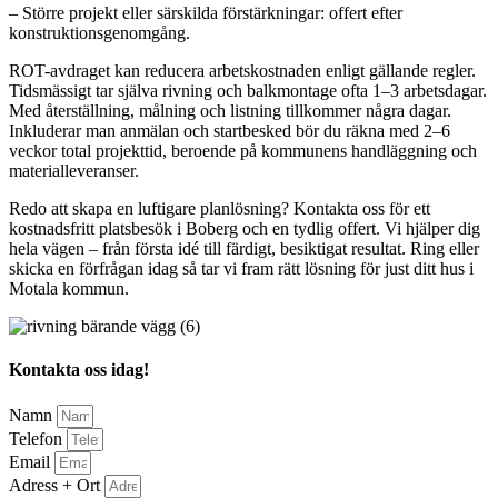
– Större projekt eller särskilda förstärkningar: offert efter
konstruktionsgenomgång.
ROT-avdraget kan reducera arbetskostnaden enligt gällande regler.
Tidsmässigt tar själva rivning och balkmontage ofta 1–3 arbetsdagar.
Med återställning, målning och listning tillkommer några dagar.
Inkluderar man anmälan och startbesked bör du räkna med 2–6
veckor total projekttid, beroende på kommunens handläggning och
materialleveranser.
Redo att skapa en luftigare planlösning? Kontakta oss för ett
kostnadsfritt platsbesök i Boberg och en tydlig offert. Vi hjälper dig
hela vägen – från första idé till färdigt, besiktigat resultat. Ring eller
skicka en förfrågan idag så tar vi fram rätt lösning för just ditt hus i
Motala kommun.
Kontakta oss idag!
Namn
Telefon
Email
Adress + Ort