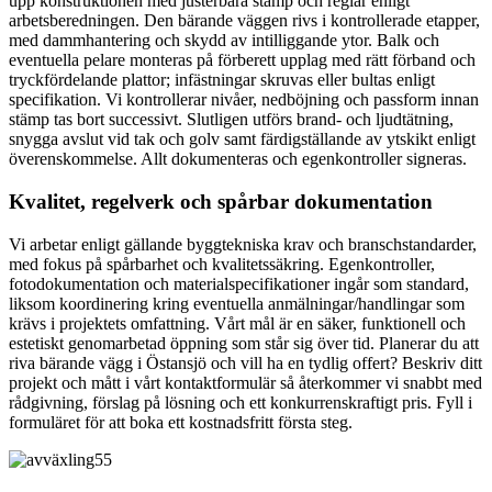
upp konstruktionen med justerbara stämp och reglar enligt
arbetsberedningen. Den bärande väggen rivs i kontrollerade etapper,
med dammhantering och skydd av intilliggande ytor. Balk och
eventuella pelare monteras på förberett upplag med rätt förband och
tryckfördelande plattor; infästningar skruvas eller bultas enligt
specifikation. Vi kontrollerar nivåer, nedböjning och passform innan
stämp tas bort successivt. Slutligen utförs brand- och ljudtätning,
snygga avslut vid tak och golv samt färdigställande av ytskikt enligt
överenskommelse. Allt dokumenteras och egenkontroller signeras.
Kvalitet, regelverk och spårbar dokumentation
Vi arbetar enligt gällande byggtekniska krav och branschstandarder,
med fokus på spårbarhet och kvalitetssäkring. Egenkontroller,
fotodokumentation och materialspecifikationer ingår som standard,
liksom koordinering kring eventuella anmälningar/handlingar som
krävs i projektets omfattning. Vårt mål är en säker, funktionell och
estetiskt genomarbetad öppning som står sig över tid. Planerar du att
riva bärande vägg i Östansjö och vill ha en tydlig offert? Beskriv ditt
projekt och mått i vårt kontaktformulär så återkommer vi snabbt med
rådgivning, förslag på lösning och ett konkurrenskraftigt pris. Fyll i
formuläret för att boka ett kostnadsfritt första steg.