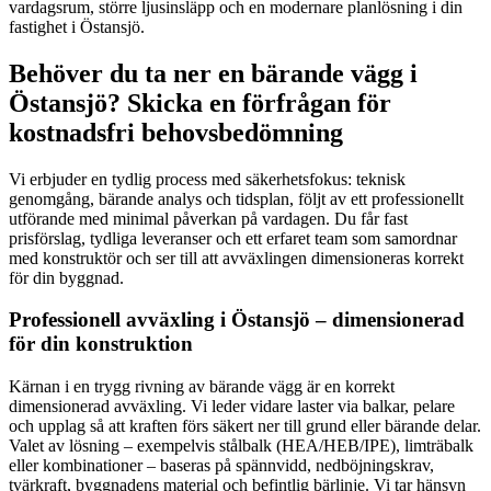
vardagsrum, större ljusinsläpp och en modernare planlösning i din
fastighet i Östansjö.
Behöver du ta ner en bärande vägg i
Östansjö? Skicka en förfrågan för
kostnadsfri behovsbedömning
Vi erbjuder en tydlig process med säkerhetsfokus: teknisk
genomgång, bärande analys och tidsplan, följt av ett professionellt
utförande med minimal påverkan på vardagen. Du får fast
prisförslag, tydliga leveranser och ett erfaret team som samordnar
med konstruktör och ser till att avväxlingen dimensioneras korrekt
för din byggnad.
Professionell avväxling i Östansjö – dimensionerad
för din konstruktion
Kärnan i en trygg rivning av bärande vägg är en korrekt
dimensionerad avväxling. Vi leder vidare laster via balkar, pelare
och upplag så att kraften förs säkert ner till grund eller bärande delar.
Valet av lösning – exempelvis stålbalk (HEA/HEB/IPE), limträbalk
eller kombinationer – baseras på spännvidd, nedböjningskrav,
tvärkraft, byggnadens material och befintlig bärlinje. Vi tar hänsyn