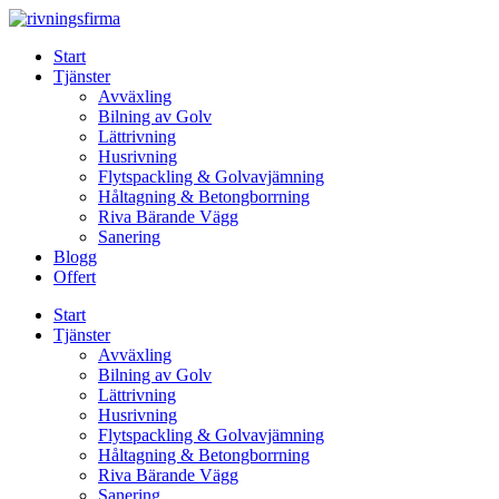
Skip
to
Start
content
Tjänster
Avväxling
Bilning av Golv
Lättrivning
Husrivning
Flytspackling & Golvavjämning
Håltagning & Betongborrning
Riva Bärande Vägg
Sanering
Blogg
Offert
Start
Tjänster
Avväxling
Bilning av Golv
Lättrivning
Husrivning
Flytspackling & Golvavjämning
Håltagning & Betongborrning
Riva Bärande Vägg
Sanering