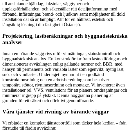
till anslutande bjälklag, takstolar, väggtyper och
upplagsförhållanden, och säkerställer rätt detaljutformning med
förband, infästningar, brand- och ljudkrav samt möjligheter till dold
installation där så är lämpligt. Allt för en hållfast, estetisk och
långsiktig lösning i din fastighet i Östansjö.
Projektering, lastberäkningar och byggnadstekniska
analyser
Innan en bärande vägg rivs utför vi mätningar, statuskontroll och
byggnadsteknisk analys. En konstruktör tar fram lastnedföringar och
dimensionerar avväxlingen enligt gällande normer och BBR, med
hänsyn till permanenta och variabla laster som egenvikt, nyttig last,
snö- och vindlaster. Underlaget mynnar ut i en godkänd
konstruktionsritning och en arbetsberedning som beskriver
temporära stöttor, rivningsordning och montage. Vi inventerar även
installationer (el, VVS, ventilation) för att planera omdragningar och
minimerar ingrepp på ytskikt. Denna noggranna planering är
grunden för ett säkert och effektivt genomförande.
Våra tjänster vid rivning av bärande väggar
Vi erbjuder en komplett tjänsteportfölj som täcker hela kedjan – från
förstudie till färdig avväxling: