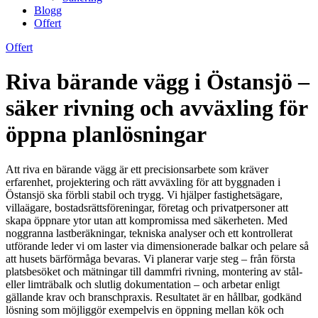
Blogg
Offert
Offert
Riva bärande vägg i Östansjö –
säker rivning och avväxling för
öppna planlösningar
Att riva en bärande vägg är ett precisionsarbete som kräver
erfarenhet, projektering och rätt avväxling för att byggnaden i
Östansjö ska förbli stabil och trygg. Vi hjälper fastighetsägare,
villaägare, bostadsrättsföreningar, företag och privatpersoner att
skapa öppnare ytor utan att kompromissa med säkerheten. Med
noggranna lastberäkningar, tekniska analyser och ett kontrollerat
utförande leder vi om laster via dimensionerade balkar och pelare så
att husets bärförmåga bevaras. Vi planerar varje steg – från första
platsbesöket och mätningar till dammfri rivning, montering av stål-
eller limträbalk och slutlig dokumentation – och arbetar enligt
gällande krav och branschpraxis. Resultatet är en hållbar, godkänd
lösning som möjliggör exempelvis en öppning mellan kök och