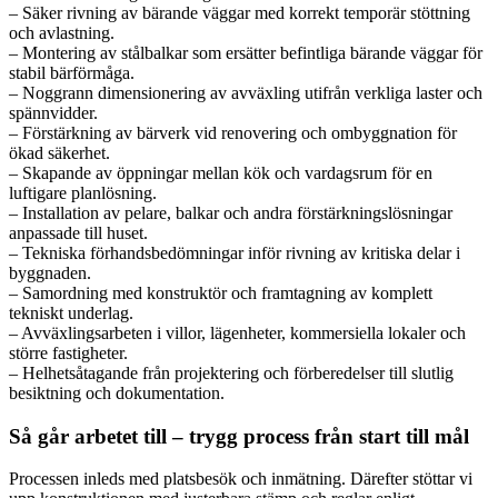
– Säker rivning av bärande väggar med korrekt temporär stöttning
och avlastning.
– Montering av stålbalkar som ersätter befintliga bärande väggar för
stabil bärförmåga.
– Noggrann dimensionering av avväxling utifrån verkliga laster och
spännvidder.
– Förstärkning av bärverk vid renovering och ombyggnation för
ökad säkerhet.
– Skapande av öppningar mellan kök och vardagsrum för en
luftigare planlösning.
– Installation av pelare, balkar och andra förstärkningslösningar
anpassade till huset.
– Tekniska förhandsbedömningar inför rivning av kritiska delar i
byggnaden.
– Samordning med konstruktör och framtagning av komplett
tekniskt underlag.
– Avväxlingsarbeten i villor, lägenheter, kommersiella lokaler och
större fastigheter.
– Helhetsåtagande från projektering och förberedelser till slutlig
besiktning och dokumentation.
Så går arbetet till – trygg process från start till mål
Processen inleds med platsbesök och inmätning. Därefter stöttar vi