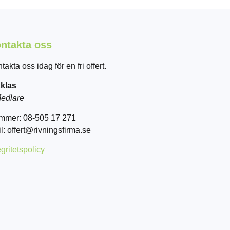
ntakta oss
takta oss idag för en fri offert.
klas
edlare
mmer: 08-505 17 271
l: offert@rivningsfirma.se
egritetspolicy