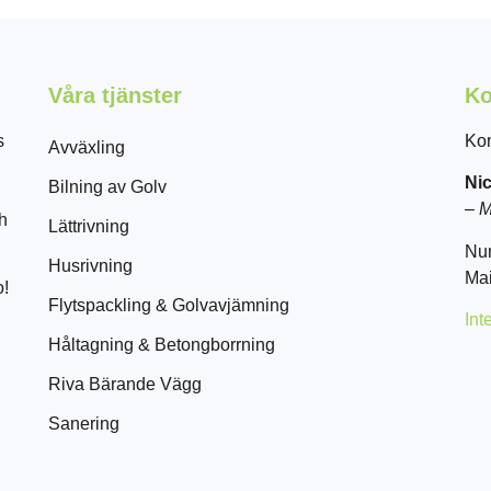
Våra tjänster
Ko
s
Kon
Avväxling
Nic
Bilning av Golv
–
M
ch
Lättrivning
Nu
Husrivning
Mai
o!
Flytspackling & Golvavjämning
Int
Håltagning & Betongborrning
Riva Bärande Vägg
Sanering