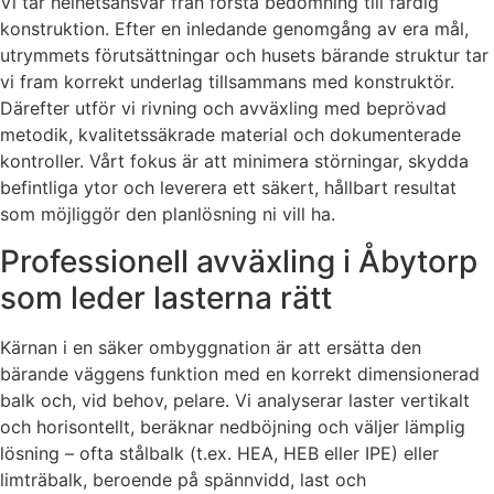
Vi tar helhetsansvar från första bedömning till färdig
konstruktion. Efter en inledande genomgång av era mål,
utrymmets förutsättningar och husets bärande struktur tar
vi fram korrekt underlag tillsammans med konstruktör.
Därefter utför vi rivning och avväxling med beprövad
metodik, kvalitetssäkrade material och dokumenterade
kontroller. Vårt fokus är att minimera störningar, skydda
befintliga ytor och leverera ett säkert, hållbart resultat
som möjliggör den planlösning ni vill ha.
Professionell avväxling i Åbytorp
som leder lasterna rätt
Kärnan i en säker ombyggnation är att ersätta den
bärande väggens funktion med en korrekt dimensionerad
balk och, vid behov, pelare. Vi analyserar laster vertikalt
och horisontellt, beräknar nedböjning och väljer lämplig
lösning – ofta stålbalk (t.ex. HEA, HEB eller IPE) eller
limträbalk, beroende på spännvidd, last och