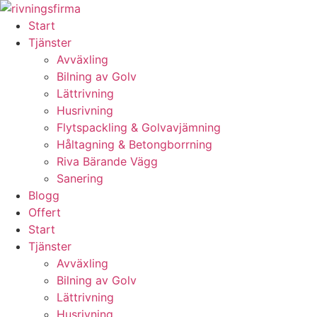
Skip
to
Start
content
Tjänster
Avväxling
Bilning av Golv
Lättrivning
Husrivning
Flytspackling & Golvavjämning
Håltagning & Betongborrning
Riva Bärande Vägg
Sanering
Blogg
Offert
Start
Tjänster
Avväxling
Bilning av Golv
Lättrivning
Husrivning