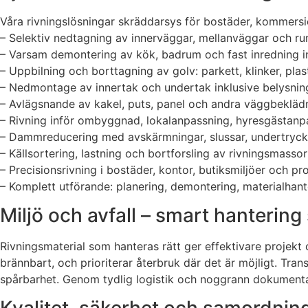
Våra rivningslösningar skräddarsys för bostäder, kommersiel
– Selektiv nedtagning av innerväggar, mellanväggar och rum
– Varsam demontering av kök, badrum och fast inredning in
– Uppbilning och borttagning av golv: parkett, klinker, pl
– Nedmontage av innertak och undertak inklusive belysni
– Avlägsnande av kakel, puts, panel och andra väggbekläd
– Rivning inför ombyggnad, lokalanpassning, hyresgästan
– Dammreducering med avskärmningar, slussar, undertryck 
– Källsortering, lastning och bortforsling av rivningsmassor
– Precisionsrivning i bostäder, kontor, butiksmiljöer och pr
– Komplett utförande: planering, demontering, materialhant
Miljö och avfall – smart hanterin
Rivningsmaterial som hanteras rätt ger effektivare projekt oc
brännbart, och prioriterar återbruk där det är möjligt. Tra
spårbarhet. Genom tydlig logistik och noggrann dokumentat