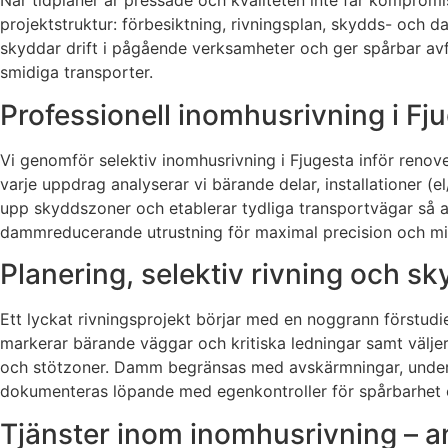
När tidplaner är pressade och kvaliteten inte får kompromi
projektstruktur: förbesiktning, rivningsplan, skydds- och
skyddar drift i pågående verksamheter och ger spårbar avf
smidiga transporter.
Professionell inomhusrivning i F
Vi genomför selektiv inomhusrivning i Fjugesta inför renover
varje uppdrag analyserar vi bärande delar, installationer (el
upp skyddszoner och etablerar tydliga transportvägar så att
dammreducerande utrustning för maximal precision och mini
Planering, selektiv rivning och 
Ett lyckat rivningsprojekt börjar med en noggrann förstudie
markerar bärande väggar och kritiska ledningar samt väljer
och stötzoner. Damm begränsas med avskärmningar, undertr
dokumenteras löpande med egenkontroller för spårbarhet o
Tjänster inom inomhusrivning – an