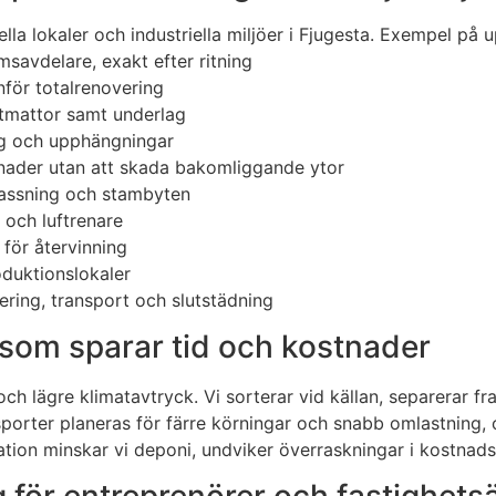
la lokaler och industriella miljöer i Fjugesta. Exempel på 
savdelare, exakt efter ritning
för totalrenovering
astmattor samt underlag
ng och upphängningar
nader utan att skada bakomliggande ytor
passning och stambyten
och luftrenare
 för återvinning
oduktionslokaler
ering, transport och slutstädning
g som sparar tid och kostnader
h lägre klimatavtryck. Vi sorterar vid källan, separerar frak
nsporter planeras för färre körningar och snabb omlastning, 
ion minskar vi deponi, undviker överraskningar i kostnads