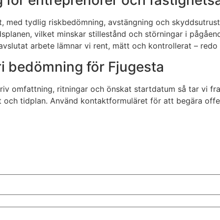
 för entreprenörer och fastighets
rhet, med tydlig riskbedömning, avstängning och skyddsut
dsplanen, vilket minskar stillestånd och störningar i pågåe
 avslutat arbete lämnar vi rent, mätt och kontrollerat – red
fri bedömning för Fjugesta
iv omfattning, ritningar och önskat startdatum så tar vi fra
 och tidplan. Använd kontaktformuläret för att begära offe