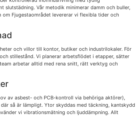
uder kontrollerad inomhusrivning med tydlig
mt slutstädning. Vår metodik minimerar damm och buller,
 om Fjugestaområdet levererar vi flexibla tider och
nad
r och villor till kontor, butiker och industrilokaler. För
ch stillestånd. Vi planerar arbetsflödet i etapper, sätter
team arbetar alltid med rena snitt, rätt verktyg och
ker
ehov av asbest- och PCB-kontroll via behöriga aktörer),
d där så är lämpligt. Ytor skyddas med täckning, kantskydd
änder vi vibrationsmätning och ljuddämpning. Allt