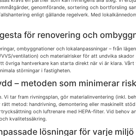
ssas krävs en partner som kan rivningens alla steg. Vi erbj
 dammåtgärder, genomförande, sortering och bortforsling sa
allshantering enligt gällande regelverk. Med lokalkännedom
jugesta för renovering och ombygg
ingar, ombyggnationer och lokalanpassningar – från lägenhete
/VVS/ventilation) och materialrisker för att undvika skador o
 övriga hantverkare kan starta direkt när vi är klara. Vårt 
mala störningar i fastigheten.
skydd – metoden som minimerar ris
. Vi tar fram rivningsplan, gör materialinventering (inkl. b
 rätt metod: handrivning, demontering eller maskinellt stö
ycksättning och luftrenare med HEPA-filter. Vid behov anv
ch kvalitetssäkring.
passade lösningar för varje miljö