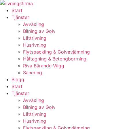
Skip
to
Start
content
Tjänster
Avväxling
Bilning av Golv
Lättrivning
Husrivning
Flytspackling & Golvavjämning
Håltagning & Betongborrning
Riva Bärande Vägg
Sanering
Blogg
Start
Tjänster
Avväxling
Bilning av Golv
Lättrivning
Husrivning
Flytspackling & Golvavjämning