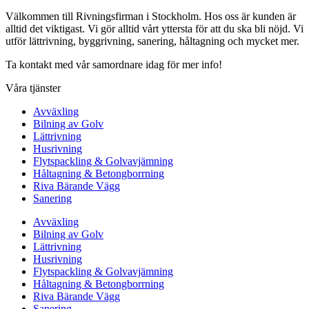
Välkommen till Rivningsfirman i Stockholm. Hos oss är kunden är
alltid det viktigast. Vi gör alltid vårt yttersta för att du ska bli nöjd. Vi
utför lättrivning, byggrivning, sanering, håltagning och mycket mer.
Ta kontakt med vår samordnare idag för mer info!
Våra tjänster
Avväxling
Bilning av Golv
Lättrivning
Husrivning
Flytspackling & Golvavjämning
Håltagning & Betongborrning
Riva Bärande Vägg
Sanering
Avväxling
Bilning av Golv
Lättrivning
Husrivning
Flytspackling & Golvavjämning
Håltagning & Betongborrning
Riva Bärande Vägg
Sanering