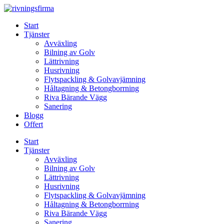
Skip
to
Start
content
Tjänster
Avväxling
Bilning av Golv
Lättrivning
Husrivning
Flytspackling & Golvavjämning
Håltagning & Betongborrning
Riva Bärande Vägg
Sanering
Blogg
Offert
Start
Tjänster
Avväxling
Bilning av Golv
Lättrivning
Husrivning
Flytspackling & Golvavjämning
Håltagning & Betongborrning
Riva Bärande Vägg
Sanering