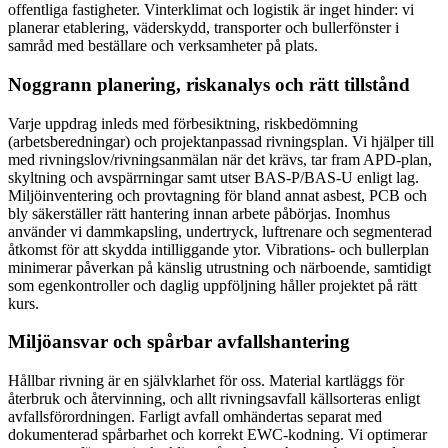
offentliga fastigheter. Vinterklimat och logistik är inget hinder: vi
planerar etablering, väderskydd, transporter och bullerfönster i
samråd med beställare och verksamheter på plats.
Noggrann planering, riskanalys och rätt tillstånd
Varje uppdrag inleds med förbesiktning, riskbedömning
(arbetsberedningar) och projektanpassad rivningsplan. Vi hjälper till
med rivningslov/rivningsanmälan när det krävs, tar fram APD-plan,
skyltning och avspärrningar samt utser BAS-P/BAS-U enligt lag.
Miljöinventering och provtagning för bland annat asbest, PCB och
bly säkerställer rätt hantering innan arbete påbörjas. Inomhus
använder vi dammkapsling, undertryck, luftrenare och segmenterad
åtkomst för att skydda intilliggande ytor. Vibrations- och bullerplan
minimerar påverkan på känslig utrustning och närboende, samtidigt
som egenkontroller och daglig uppföljning håller projektet på rätt
kurs.
Miljöansvar och spårbar avfallshantering
Hållbar rivning är en självklarhet för oss. Material kartläggs för
återbruk och återvinning, och allt rivningsavfall källsorteras enligt
avfallsförordningen. Farligt avfall omhändertas separat med
dokumenterad spårbarhet och korrekt EWC-kodning. Vi optimerar