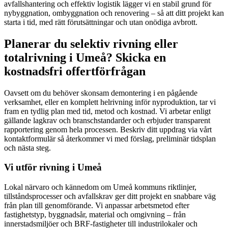
avfallshantering och effektiv logistik lägger vi en stabil grund för
nybyggnation, ombyggnation och renovering – så att ditt projekt kan
starta i tid, med rätt förutsättningar och utan onödiga avbrott.
Planerar du selektiv rivning eller
totalrivning i Umeå? Skicka en
kostnadsfri offertförfrågan
Oavsett om du behöver skonsam demontering i en pågående
verksamhet, eller en komplett helrivning inför nyproduktion, tar vi
fram en tydlig plan med tid, metod och kostnad. Vi arbetar enligt
gällande lagkrav och branschstandarder och erbjuder transparent
rapportering genom hela processen. Beskriv ditt uppdrag via vårt
kontaktformulär så återkommer vi med förslag, preliminär tidsplan
och nästa steg.
Vi utför rivning i Umeå
Lokal närvaro och kännedom om Umeå kommuns riktlinjer,
tillståndsprocesser och avfallskrav ger ditt projekt en snabbare väg
från plan till genomförande. Vi anpassar arbetsmetod efter
fastighetstyp, byggnadsår, material och omgivning – från
innerstadsmiljöer och BRF-fastigheter till industrilokaler och