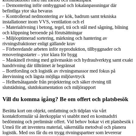
– Demontering inför ombyggnad och lokalanpassningar där
befintliga ytor ska bevaras
– Kontrollerad nedmontering av kök, badrum samt tekniska
installationer inom VVS, ventilation och el
– Materialrivning i betong, tegel, trä och stål med sågning, bilning
och klippning beroende på förutsättningar
– Miljöoptimerad sortering, märkning och hantering av
rivningsfraktioner enligt gällande krav
– Förberedande arbeten inför nyproduktion, tillbyggnader och
renoveringsstarter – ytor klara för bygg
– Maskinell rivning med grävmaskin och hydraulverktyg samt exakt
handrivning där tillträmet är begränsat
– Bortforsling och logistik av rivningsmassor med fokus på
återvinning och lägsta möjliga miljöavtryck
– Helhetsåtagande från projektering och säker rivning till
slutstädning, slutdokumentation och miljörapport
Vill du komma igång? Be om offert och platsbesök
Berätta kort om objekt, omfattning och tidplan via vårt
kontaktformulär så återkopplar vi snabbt med en kostnadsfri
bedömning och preliminär offert. Vid behov bokar vi ett platsbesök i
Umeå för att inventera material, säkerställa metodval och planera
logistik. Med oss får du en trygg rivningspartner som levererar