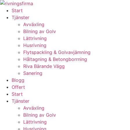
Skip
to
Start
content
Tjänster
Avväxling
Bilning av Golv
Lättrivning
Husrivning
Flytspackling & Golvavjämning
Håltagning & Betongborrning
Riva Bärande Vägg
Sanering
Blogg
Offert
Start
Tjänster
Avväxling
Bilning av Golv
Lättrivning
Husrivning