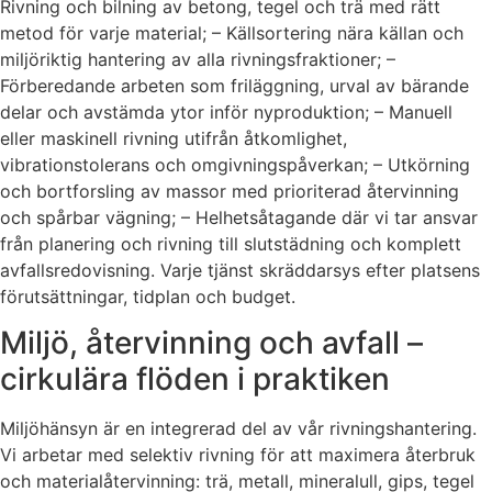
Rivning och bilning av betong, tegel och trä med rätt
metod för varje material; – Källsortering nära källan och
miljöriktig hantering av alla rivningsfraktioner; –
Förberedande arbeten som friläggning, urval av bärande
delar och avstämda ytor inför nyproduktion; – Manuell
eller maskinell rivning utifrån åtkomlighet,
vibrationstolerans och omgivningspåverkan; – Utkörning
och bortforsling av massor med prioriterad återvinning
och spårbar vägning; – Helhetsåtagande där vi tar ansvar
från planering och rivning till slutstädning och komplett
avfallsredovisning. Varje tjänst skräddarsys efter platsens
förutsättningar, tidplan och budget.
Miljö, återvinning och avfall –
cirkulära flöden i praktiken
Miljöhänsyn är en integrerad del av vår rivningshantering.
Vi arbetar med selektiv rivning för att maximera återbruk
och materialåtervinning: trä, metall, mineralull, gips, tegel