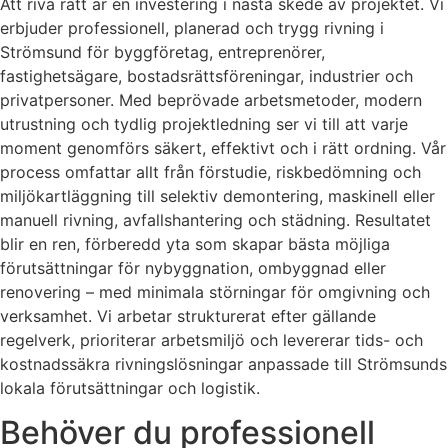
Att riva rätt är en investering i nästa skede av projektet. Vi
erbjuder professionell, planerad och trygg rivning i
Strömsund för byggföretag, entreprenörer,
fastighetsägare, bostadsrättsföreningar, industrier och
privatpersoner. Med beprövade arbetsmetoder, modern
utrustning och tydlig projektledning ser vi till att varje
moment genomförs säkert, effektivt och i rätt ordning. Vår
process omfattar allt från förstudie, riskbedömning och
miljökartläggning till selektiv demontering, maskinell eller
manuell rivning, avfallshantering och städning. Resultatet
blir en ren, förberedd yta som skapar bästa möjliga
förutsättningar för nybyggnation, ombyggnad eller
renovering – med minimala störningar för omgivning och
verksamhet. Vi arbetar strukturerat efter gällande
regelverk, prioriterar arbetsmiljö och levererar tids- och
kostnadssäkra rivningslösningar anpassade till Strömsunds
lokala förutsättningar och logistik.
Behöver du professionell