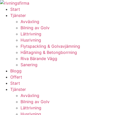
Skip
to
Start
content
Tjänster
Avväxling
Bilning av Golv
Lättrivning
Husrivning
Flytspackling & Golvavjämning
Håltagning & Betongborrning
Riva Bärande Vägg
Sanering
Blogg
Offert
Start
Tjänster
Avväxling
Bilning av Golv
Lättrivning
Husrivning