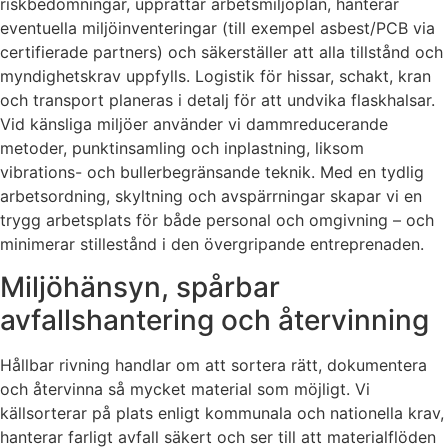
riskbedömningar, upprättar arbetsmiljöplan, hanterar
eventuella miljöinventeringar (till exempel asbest/PCB via
certifierade partners) och säkerställer att alla tillstånd och
myndighetskrav uppfylls. Logistik för hissar, schakt, kran
och transport planeras i detalj för att undvika flaskhalsar.
Vid känsliga miljöer använder vi dammreducerande
metoder, punktinsamling och inplastning, liksom
vibrations- och bullerbegränsande teknik. Med en tydlig
arbetsordning, skyltning och avspärrningar skapar vi en
trygg arbetsplats för både personal och omgivning – och
minimerar stillestånd i den övergripande entreprenaden.
Miljöhänsyn, spårbar
avfallshantering och återvinning
Hållbar rivning handlar om att sortera rätt, dokumentera
och återvinna så mycket material som möjligt. Vi
källsorterar på plats enligt kommunala och nationella krav,
hanterar farligt avfall säkert och ser till att materialflöden