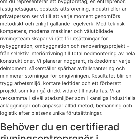
om du representerar ett byggföretag, en entreprenör,
fastighetsägare, bostadsrättsförening, industri eller är
privatperson ser vi till att varje moment genomförs
metodiskt och enligt gällande regelverk. Med teknisk
kompetens, moderna maskiner och välutbildade
rivningsteam skapar vi rätt förutsättningar för
nybyggnation, ombyggnation och renoveringsprojekt –
från selektiv interiörrivning till total nedmontering av hela
konstruktioner. Vi planerar noggrant, riskbedömer varje
delmoment, säkerställer spårbar avfallshantering och
minimerar störningar för omgivningen. Resultatet blir en
trygg arbetsmiljö, kortare ledtider och ett förberett
projekt som kan gå direkt vidare till nästa fas. Vi är
verksamma i såväl stadsmiljöer som i känsliga industriella
anläggningar och anpassar alltid metod, bemanning och
logistik efter platsens unika förutsättningar.
Behöver du en certifierad
rivningsentreprenör i