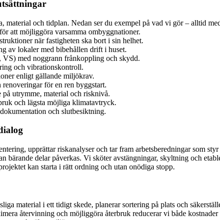
utsättningar
a, material och tidplan. Nedan ser du exempel på vad vi gör – alltid med
t för att möjliggöra varsamma ombyggnationer.
truktioner när fastigheten ska bort i sin helhet.
 av lokaler med bibehållen drift i huset.
ion, VS) med noggrann frånkoppling och skydd.
ing och vibrationskontroll.
oner enligt gällande miljökrav.
 renoveringar för en ren byggstart.
 på utrymme, material och risknivå.
bruk och lägsta möjliga klimatavtryck.
, dokumentation och slutbesiktning.
dialog
ventering, upprättar riskanalyser och tar fram arbetsberedningar som st
n bärande delar påverkas. Vi sköter avstängningar, skyltning och etabl
projektet kan starta i rätt ordning och utan onödiga stopp.
nsliga material i ett tidigt skede, planerar sortering på plats och säkerstä
imera återvinning och möjliggöra återbruk reducerar vi både kostnade