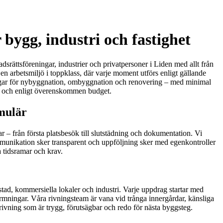
 bygg, industri och fastighet
adsrättsföreningar, industrier och privatpersoner i Liden med allt från
n arbetsmiljö i toppklass, där varje moment utförs enligt gällande
ningar för nybyggnation, ombyggnation och renovering – med minimal
 tid och enligt överenskommen budget.
rmulär
r – från första platsbesök till slutstädning och dokumentation. Vi
 kommunikation sker transparent och uppföljning sker med egenkontroller
a tidsramar och krav.
tad, kommersiella lokaler och industri. Varje uppdrag startar med
rmningar. Våra rivningsteam är vana vid trånga innergårdar, känsliga
rivning som är trygg, förutsägbar och redo för nästa byggsteg.