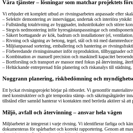
Våra tjänster – lösningar som matchar projektets för
Vi erbjuder ett komplett utbud av rivningsarbeten anpassade efter skal
– Selektiv demontering av innerväggar, undertak och interiöra ytskik
– Fullständig totalrivning av byggnader, industrilokaler och större kons
– Stegvis nedmontering inför hyresgästanpassningar och omdisponering
– Säkert borttagande av kök, badrum och installationer (el, ventilat
– Rivning och sågning av betong, tegel, stål och trä med dammreducer
– Miljöanpassad sortering, emballering och hantering av rivningsfrakti
– Förberedande rivningsinsatser inför nyproduktion, tillbyggnader och
– Kombination av manuell precision och maskinell kapacitet beroende
– Bortforsling och transport av massor med fokus på återvinning, åter
– Heltäckande entreprenad från planering och riskanalys till städning
Noggrann planering, riskbedömning och myndighets
Ett lyckat rivningsprojekt börjar på ritbordet. Vi genomför materialin
med konstruktörer och gör temporära stämp- och säkringsåtgärder inna
tillstånd eller samråd hanterar vi kontakten med berörda aktörer så att 
Miljö, avfall och återvinning – ansvar hela vägen
Miljöarbetet är integrerat i varje rivning. Vi identifierar farliga och kä
dokumenteras för spårbarhet och korrekt rapportering. Genom att max