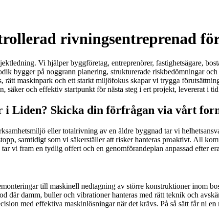
rollerad rivningsentreprenad för
jektledning. Vi hjälper byggföretag, entreprenörer, fastighetsägare, bost
todik bygger på noggrann planering, strukturerade riskbedömningar och e
 rätt maskinpark och ett starkt miljöfokus skapar vi trygga förutsätt
 säker och effektiv startpunkt för nästa steg i ert projekt, levererat i
 i Liden? Skicka din förfrågan via vårt fo
ksamhetsmiljö eller totalrivning av en äldre byggnad tar vi helhetsansva
tstopp, samtidigt som vi säkerställer att risker hanteras proaktivt. All
å tar vi fram en tydlig offert och en genomförandeplan anpassad efter er
monteringar till maskinell nedtagning av större konstruktioner inom bos
tod där damm, buller och vibrationer hanteras med rätt teknik och avskä
ision med effektiva maskinlösningar när det krävs. På så sätt får ni en 