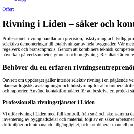
Offert
Rivning i Liden – säker och kont
Professionell rivning handlar om precision, riskstyrning och tydlig pro
selektiva demonteringar till totalrivningar av hela byggnader. Vår me
regelverk och branschpraxis. Genom att kombinera teknisk kompetens,
påverkan på verksamheter, grannar och omgivning. Resultatet är en ren,
Behöver du en erfaren rivningsentreprenör
Oavsett om uppdraget gäller interiör selektiv rivning i en pågående ver
planerar logistik, avstängningar och tidsstyrning för att minimera drif
och rapporter. Använd kontaktformuläret för att beskriva ert projekt s
Professionella rivningstjänster i Liden
Vi utför rivning i Liden med full kontroll, från små och skonsamma de
inventering av byggnadsdelar och material, följt av en säker arbetsme
driftmiljöer och utmanande tillgänglighet, och kombinerar manuell prec