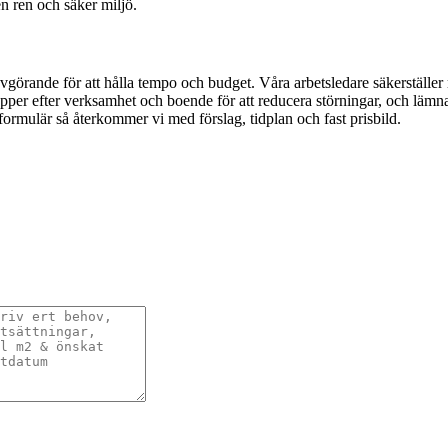
en ren och säker miljö.
ande för att hålla tempo och budget. Våra arbetsledare säkerställer res
per efter verksamhet och boende för att reducera störningar, och lämnar 
tformulär så återkommer vi med förslag, tidplan och fast prisbild.