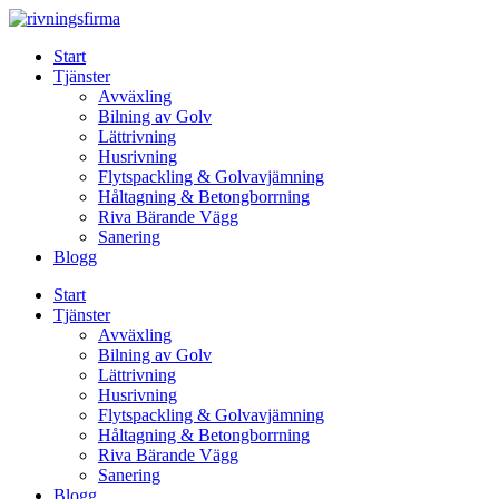
Skip
to
Start
content
Tjänster
Avväxling
Bilning av Golv
Lättrivning
Husrivning
Flytspackling & Golvavjämning
Håltagning & Betongborrning
Riva Bärande Vägg
Sanering
Blogg
Start
Tjänster
Avväxling
Bilning av Golv
Lättrivning
Husrivning
Flytspackling & Golvavjämning
Håltagning & Betongborrning
Riva Bärande Vägg
Sanering
Blogg